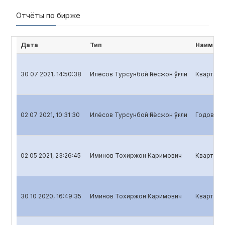
Отчёты по бирже
Дата
Тип
Наимено
30 07 2021, 14:50:38
Илёсов Турсунбой Ғиёсжон ўғли
Квартальн
02 07 2021, 10:31:30
Илёсов Турсунбой Ғиёсжон ўғли
Годовой о
02 05 2021, 23:26:45
Иминов Тохиржон Каримович
Кварталь
30 10 2020, 16:49:35
Иминов Тохиржон Каримович
Квартальн