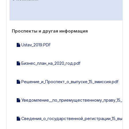
Проспекты и другая информация
Ustav_2019.PDF
Бизнес_план_на_2020_год.pdf
Решение_и_Проспект_о_выпуске_15_эмиссия.pdf
Уведомление__по_приемущественному_праву_15_эми
Сведения_о_государственной_регистрации_15_выпу