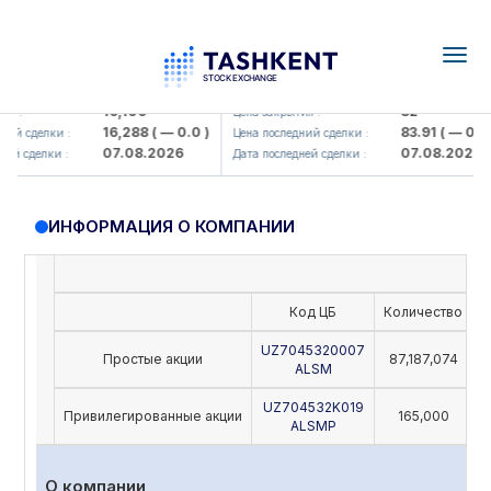
Togg
navig
Olmaliq KMK> AJ)
KFSK (<Kafolat sug'urta kompaniya
16,100
82
 :
Цена закрытия :
16,288
( — 0.0 )
83.91
( — 0.0 )
й сделки :
Цена последний сделки :
07.08.2026
07.08.2026
й сделки :
Дата последней сделки :
ИНФОРМАЦИЯ О КОМПАНИИ
Код ЦБ
Количество
Н
UZ7045320007
Простые акции
87,187,074
ALSM
UZ704532K019
Привилегированные акции
165,000
ALSMP
О компании