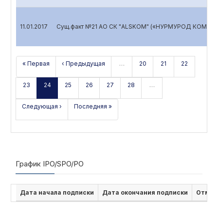
11.01.2017
Сущ.факт №21 АО СК "ALSKOM" («НУРМУРОД КОМИЛ»
« Первая
‹ Предыдущая
…
20
21
22
23
24
25
26
27
28
…
Следующая ›
Последняя »
График IPO/SPO/PO
Дата начала подписки
Дата окончания подписки
Отмен