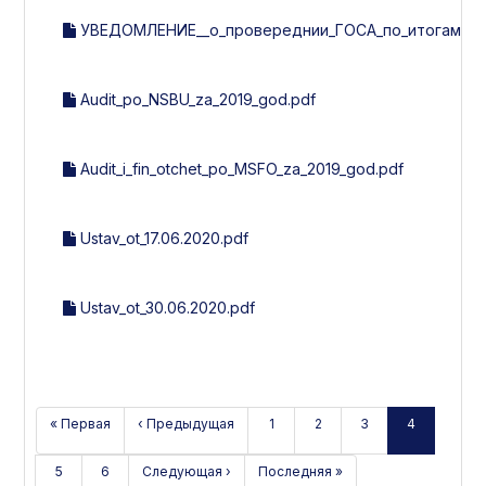
УВЕДОМЛЕНИЕ__о_провереднии_ГОСА_по_итогам_201
Audit_po_NSBU_za_2019_god.pdf
Audit_i_fin_otchet_po_MSFO_za_2019_god.pdf
Ustav_ot_17.06.2020.pdf
Ustav_ot_30.06.2020.pdf
« Первая
‹ Предыдущая
1
2
3
4
5
6
Следующая ›
Последняя »