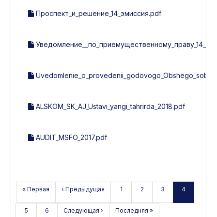
Проспект_и_решение_14_эмиссия.pdf
Уведомление__по_приемущественному_праву_14_эми
Uvedomlenie_o_provedenii_godovogo_Obshego_sobran
ALSKOM_SK_AJ_Ustavi_yangi_tahrirda_2018.pdf
AUDIT_MSFO_2017.pdf
« Первая
‹ Предыдущая
1
2
3
4
5
6
Следующая ›
Последняя »