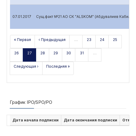
07.01.2017
Сущ.факт №21 АО СК "ALSKOM" (Абдувалиев Кабилжо
« Первая
‹ Предыдущая
…
23
24
25
26
27
28
29
30
31
…
Следующая ›
Последняя »
График IPO/SPO/PO
Дата начала подписки
Дата окончания подписки
Отмен