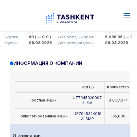
Togg
navig
amkorbank> ATB)
UZMK (<O'zmetkombinat> AJ)
79
6,099
я :
Цена закрытия :
90
( — 0.0 )
6,099.96
( — 0.0 )
ий сделки :
Цена последний сделки :
06.08.2026
06.08.2026
й сделки :
Дата последней сделки :
ИНФОРМАЦИЯ О КОМПАНИИ
Код ЦБ
Количество
Н
UZ7045320007
Простые акции
87,187,074
ALSM
UZ704532K019
Привилегированные акции
165,000
ALSMP
О компании