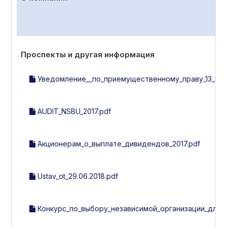
Проспекты и другая информация
Уведомление__по_приемущественному_праву_13_эми
AUDIT_NSBU_2017.pdf
Акционерам_о_выплате_дивидендов_2017.pdf
Ustav_ot_29.06.2018.pdf
Конкурс_по_выбору_независимой_организации_для_