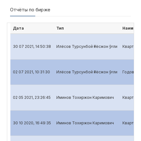
Отчёты по бирже
Дата
Тип
Наимено
30 07 2021, 14:50:38
Илёсов Турсунбой Ғиёсжон ўғли
Квартальн
02 07 2021, 10:31:30
Илёсов Турсунбой Ғиёсжон ўғли
Годовой о
02 05 2021, 23:26:45
Иминов Тохиржон Каримович
Кварталь
30 10 2020, 16:49:35
Иминов Тохиржон Каримович
Квартальн