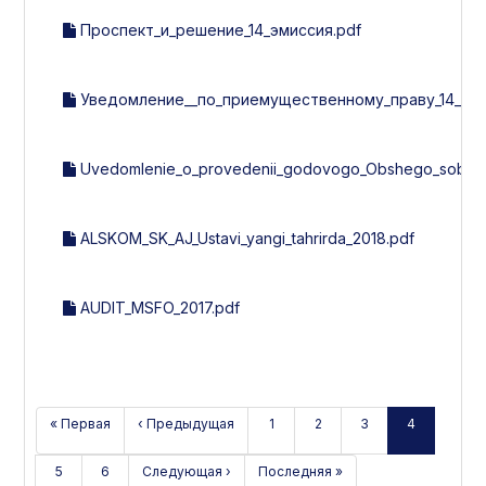
Проспект_и_решение_14_эмиссия.pdf
Уведомление__по_приемущественному_праву_14_эми
Uvedomlenie_o_provedenii_godovogo_Obshego_sobran
ALSKOM_SK_AJ_Ustavi_yangi_tahrirda_2018.pdf
AUDIT_MSFO_2017.pdf
« Первая
‹ Предыдущая
1
2
3
4
5
6
Следующая ›
Последняя »