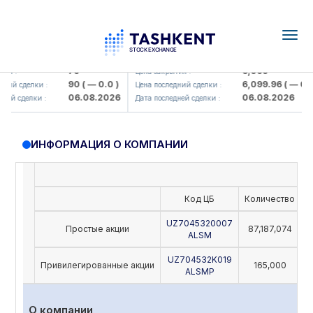
Togg
navig
Hamkorbank> ATB)
UZMK (<O'zmetkombinat> AJ)
79
6,099
я :
Цена закрытия :
90
( — 0.0 )
6,099.96
( — 0.0 
ий сделки :
Цена последний сделки :
06.08.2026
06.08.2026
ей сделки :
Дата последней сделки :
ИНФОРМАЦИЯ О КОМПАНИИ
Код ЦБ
Количество
Н
UZ7045320007
Простые акции
87,187,074
ALSM
UZ704532K019
Привилегированные акции
165,000
ALSMP
О компании