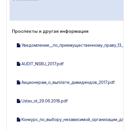
Проспекты и другая информация
Уведомление__по_приемущественному_праву_13_эми
AUDIT_NSBU_2017.pdf
Акционерам_о_выплате_дивидендов_2017.pdf
Ustav_ot_29.06.2018.pdf
Конкурс_по_выбору_независимой_организации_для_