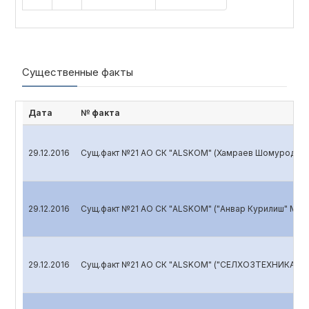
Существенные факты
Дата
№ факта
29.12.2016
Сущ.факт №21 АО СК "ALSKOM" (Хамраев Шомурод Му
29.12.2016
Сущ.факт №21 АО СК "ALSKOM" ("Анвар Курилиш" МЧЖ
29.12.2016
Сущ.факт №21 АО СК "ALSKOM" ("СЕЛХОЗТЕХНИКА" 