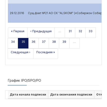
29.12.2016
Сущ.факт №21 АО СК "ALSKOM" («Собиржон Собира»
« Первая
‹ Предыдущая
…
31
32
33
34
35
36
37
38
39
…
Следующая ›
Последняя »
График IPO/SPO/PO
Дата начала подписки
Дата окончания подписки
Отмен