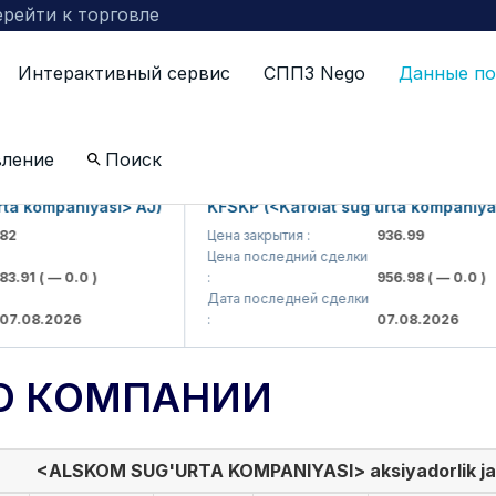
рейти к торговле
Интерактивный сервис
СППЗ Nego
Данные по
вление
Поиск
 kompaniyasi> AJ)
KFSKP (<Kafolat sug'urta kompaniyasi> 
Цена закрытия :
936.99
Цена последний сделки
91
( — 0.0 )
:
956.98
( — 0.0 )
Дата последней сделки
08.2026
:
07.08.2026
О КОМПАНИИ
<ALSKOM SUG'URTA KOMPANIYASI> aksiyadorlik ja