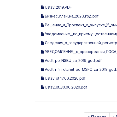
Ustav_2019.PDF
Бизнес_план_на_2020_год.pdf
Решение_и_Проспект_о_выпуске_15_эми
Уведомление__по_приемущественному_
Сведения_о_государственной_регистр
УВЕДОМЛЕНИЕ__о_провереднии_ГОСА_п
Audit_po_NSBU_za_2019_god.pdf
Audit_i_fin_otchet_po_MSFO_za_2019_god
Ustav_ot_17.06.2020.pdf
Ustav_ot_30.06.2020.pdf