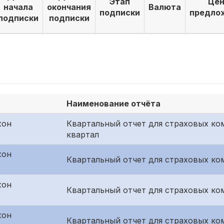
Этап
Цен
начала
окончания
Валюта
подписки
предло
подписки
подписки
Наименование отчёта
жон
Квартальный отчет для страховых ко
квартал
жон
Квартальный отчет для страховых ком
жон
Квартальный отчет для страховых ком
жон
Квартальный отчет для страховых ко