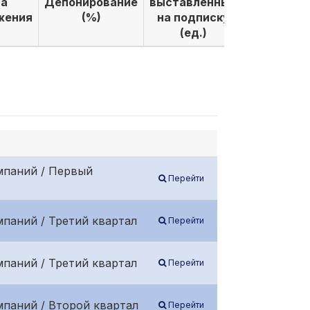
а
Депонирование
выставленных
выкуплен
жения
(%)
на подписку
по подпи
(ед.)
(ед.)
мпаний / Первый
Перейти
паний / Третий квартал
Перейти
паний / Третий квартал
Перейти
мпаний / Второй квартал
Перейти