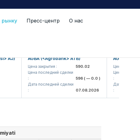
 рынку
Пресс-центр
О нас
AJ)
AGBA (<Agrobank> ATB)
AGBAP (<Agrob
Цена закрытия :
590.02
Цена закрытия :
Цена последний сделки
Цена последний с
:
596
( — 0.0 )
:
Дата последней сделки
Дата последней с
:
07.08.2026
:
miyati