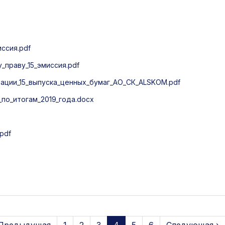
ссия.pdf
праву_15_эмиссия.pdf
ации_15_выпуска_ценных_бумаг_АО_СК_ALSKOM.pdf
о_итогам_2019_года.docx
.pdf