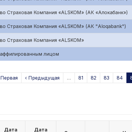
во Страховая Компания «ALSKOM» (АК «Алокабанк»)
о Страховая Компания «ALSKOM» (АК "Aloqabank")
во Страховая Компания «ALSKOM»
с аффилированным лицом
 Первая
‹ Предыдущая
…
81
82
83
84
Дата
Дата