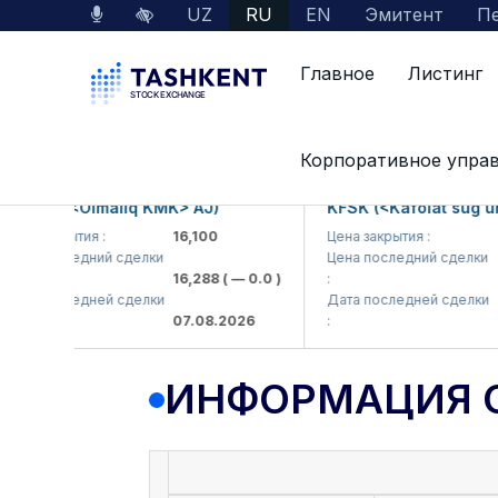
UZ
RU
EN
Эмитент
Пе
Главное
Листинг
Данные по рынку
Информация о компании
Корпоративное упра
MKP (<Olmaliq KMK> AJ)
KFSK (<Kafolat sug'urta
а закрытия :
16,100
Цена закрытия :
82
а последний сделки
Цена последний сделки
16,288
( — 0.0 )
:
83.
а последней сделки
Дата последней сделки
07.08.2026
:
07.
ИНФОРМАЦИЯ 