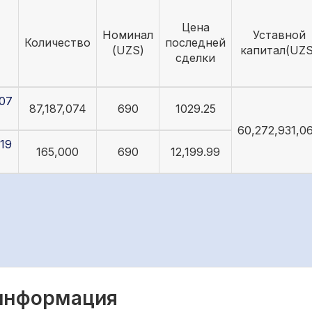
Цена
Номинал
Уставной
Количество
последней
(UZS)
капитал(UZS
сделки
07
87,187,074
690
1029.25
60,272,931,0
19
165,000
690
12,199.99
 информация