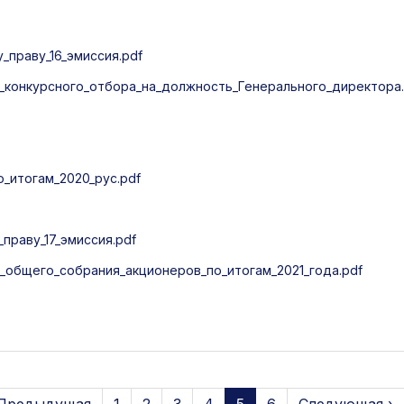
праву_16_эмиссия.pdf
конкурсного_отбора_на_должность_Генерального_директора.
итогам_2020_рус.pdf
раву_17_эмиссия.pdf
общего_собрания_акционеров_по_итогам_2021_года.pdf