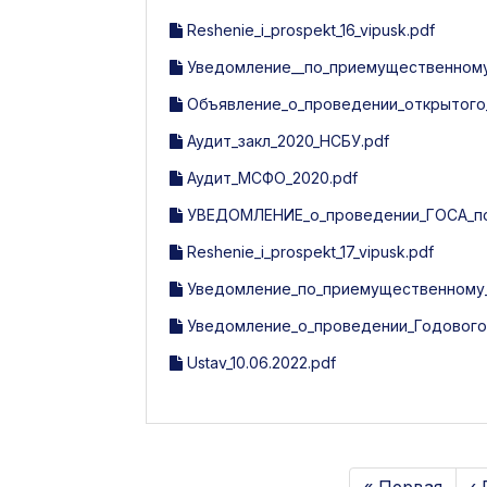
Reshenie_i_prospekt_16_vipusk.pdf
Уведомление__по_приемущественному_
Объявление_о_проведении_открытого_
Аудит_закл_2020_НСБУ.pdf
Аудит_МСФО_2020.pdf
УВЕДОМЛЕНИЕ_о_проведении_ГОСА_по_
Reshenie_i_prospekt_17_vipusk.pdf
Уведомление_по_приемущественному_п
Уведомление_о_проведении_Годового_
Ustav_10.06.2022.pdf