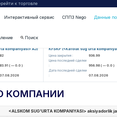
рейти к торговле
Интерактивный сервис
СППЗ Nego
Данные по
вление
Поиск
 kompaniyasi> AJ)
KFSKP (<Kafolat sug'urta kompaniyasi>
Цена закрытия :
936.99
Цена последний сделки
91
( — 0.0 )
:
956.98
( — 0.0 )
Дата последней сделки
08.2026
:
07.08.2026
О КОМПАНИИ
<ALSKOM SUG'URTA KOMPANIYASI> aksiyadorlik ja