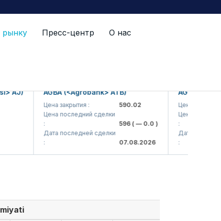
 рынку
Пресс-центр
О нас
 AJ)
AGBA (<Agrobank> ATB)
AGBAP (<Agrob
Цена закрытия :
590.02
Цена закрытия :
Цена последний сделки
Цена последний 
:
596
( — 0.0 )
:
Дата последней сделки
Дата последней 
:
07.08.2026
:
miyati