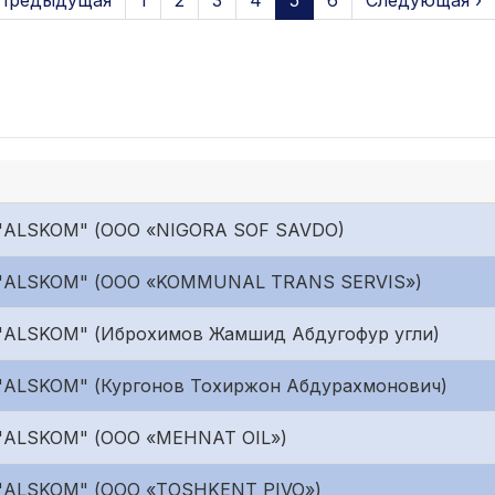
 Предыдущая
1
2
3
4
5
6
Следующая ›
 "ALSKOM" (ООО «NIGORA SOF SAVDO)
 "ALSKOM" (ООО «KOMMUNAL TRANS SERVIS»)
 "ALSKOM" (Иброхимов Жамшид Абдугофур угли)
"ALSKOM" (Кургонов Тохиржон Абдурахмонович)
 "ALSKOM" (ООО «MEHNAT OIL»)
 "ALSKOM" (ООО «TOSHKENT PIVO»)