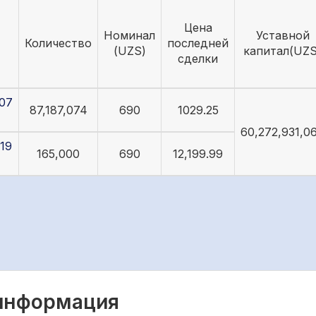
Цена
Номинал
Уставной
Количество
последней
(UZS)
капитал(UZS
сделки
07
87,187,074
690
1029.25
60,272,931,0
19
165,000
690
12,199.99
 информация