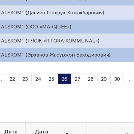
 "ALSKOM" (Далиев Шахрух Хожакбарович)
 "ALSKOM" (ООО «MARQUEE»)
 "ALSKOM" (ТЧСЖ «IFFORA KOMMUNAL»)
 "ALSKOM" (Эрханов Жасуржон Баходирович)
…
22
23
24
25
26
27
28
29
30
…
Дата
Дата