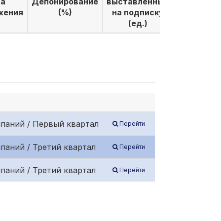
а
Депонирование
выставленных
выкуплен
жения
(%)
на подписку
по подпи
(ед.)
(ед.)
паний / Первый квартал
Перейти
паний / Третий квартал
Перейти
паний / Третий квартал
Перейти