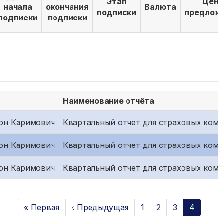
Этап
Цен
начала
окончания
Валюта
подписки
предло
подписки
подписки
Наименование отчёта
он Каримович
Квартальный отчет для страховых ком
он Каримович
Квартальный отчет для страховых ком
он Каримович
Квартальный отчет для страховых ком
« Первая
‹ Предыдущая
1
2
3
4