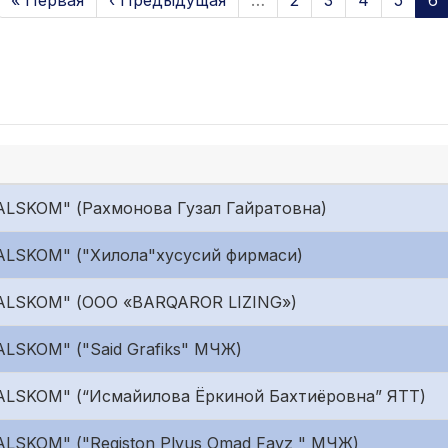
« Первая
‹ Предыдущая
…
2
3
4
5
6
ALSKOM" (Рахмонова Гузал Гайратовна)
ALSKOM" ("Хилола"хусусий фирмаси)
"ALSKOM" (ООО «BARQAROR LIZING»)
ALSKOM" ("Said Grafiks" МЧЖ)
ALSKOM" (“Исмайилова Ёркиной Бахтиёровна” ЯТТ)
ALSKOM" ("Registon Plyus Omad Fayz " МЧЖ)