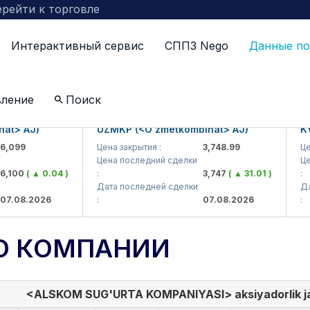
рейти к торговле
Интерактивный сервис
СППЗ Nego
Данные по
вление
Поиск
 AJ)
UZMKP (<O'zmetkombinat> AJ)
KVTS 
99
Цена закрытия :
3,748.99
Цена з
Цена последний сделки
Цена 
00
( ▲ 0.04 )
:
3,747
( ▲ 31.01 )
:
Дата последней сделки
Дата 
08.2026
:
07.08.2026
:
О КОМПАНИИ
<ALSKOM SUG'URTA KOMPANIYASI> aksiyadorlik ja