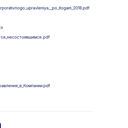
rporativnogo_upravleniya__po_itogam_2018.pdf
cx
ся_несостоявшимся..pdf
авления_в_Компании.pdf