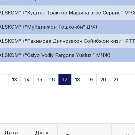
"ALSKOM" ("Куштеп Трактор Машина агро Сервис" МЧ
"ALSKOM" ("Муйдинжон Тошхонби” Д/Х)
ALSKOM" ("Рахимова Дилнозахон Сойибжон кизи" ЯТТ
LSKOM" ("Osiyo Vodiy Fargona Yulduzi” МЧЖ)
…
13
14
15
16
17
18
19
20
21
…
Дата
Дата