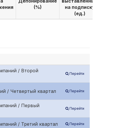
а
Депонирование
выставленных
выкуплен
жения
(%)
на подписку
по подпи
(ед.)
(ед.)
мпаний / Второй
Перейти
ий / Четвертый квартал
Перейти
омпаний / Первый
Перейти
мпаний / Третий квартал
Перейти