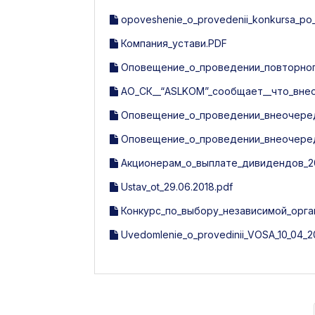
opoveshenie_o_provedenii_konkursa_po_vi
Компания_устави.PDF
Оповещение_о_проведении_повторного
АО_СК__“ASLKOM”_сообщает__что_вне
Оповещение_о_проведении_внеочередн
Оповещение_о_проведении_внеочередн
Акционерам_о_выплате_дивидендов_20
Ustav_ot_29.06.2018.pdf
Конкурс_по_выбору_независимой_орга
Uvedomlenie_o_provedinii_VOSA_10_04_20