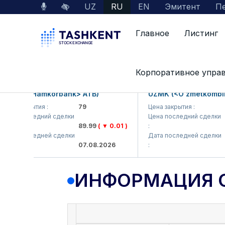
UZ
RU
EN
Эмитент
Пе
Главное
Листинг
Данные по рынку
Информация о компании
Корпоративное упра
KB (<Hamkorbank> ATB)
UZMK (<O'zmetkombinat>
а закрытия :
79
Цена закрытия :
6,0
а последний сделки
Цена последний сделки
89.99
( ▼ 0.01 )
:
6,1
а последней сделки
Дата последней сделки
07.08.2026
:
07.
ИНФОРМАЦИЯ 