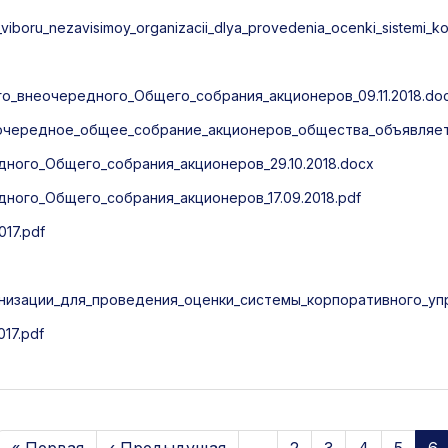
boru_nezavisimoy_organizacii_dlya_provedenia_ocenki_sistemi_ko
_внеочередного_Общего_собрания_акционеров_09.11.2018.do
очередное_общее_собрание_акционеров_общества_объявляет
ого_Общего_собрания_акционеров_29.10.2018.docx
ого_Общего_собрания_акционеров_17.09.2018.pdf
17.pdf
низации_для_проведения_оценки_системы_корпоративного_упр
17.pdf