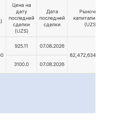
Цена на
дату
Дата
Рыночная
последней
последней
капитализация
)
сделки
сделки
(UZS)
(UZS)
925.11
07.08.2026
60
82,472,634,028.14
3100.0
07.08.2026