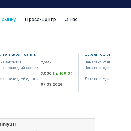
 рынку
Пресс-центр
О нас
(<Kvarts> AJ)
QZSM (<Qizilqumsement>
акрытия :
2,385
Цена закрытия :
1,20
последний сделки
Цена последний сделки
3,000
( ▲ 100.0 )
:
1,22
последней сделки
Дата последней сделки
07.08.2026
:
07.0
miyati