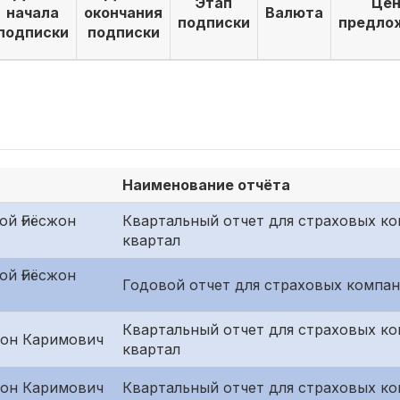
Этап
Цен
начала
окончания
Валюта
подписки
предло
подписки
подписки
Наименование отчёта
ой Ғиёсжон
Квартальный отчет для страховых ко
квартал
ой Ғиёсжон
Годовой отчет для страховых компан
Квартальный отчет для страховых к
он Каримович
квартал
он Каримович
Квартальный отчет для страховых ко