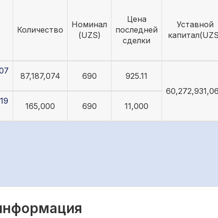
Цена
Номинал
Уставной
Количество
последней
(UZS)
капитал(UZS
сделки
07
87,187,074
690
925.11
60,272,931,0
19
165,000
690
11,000
 информация