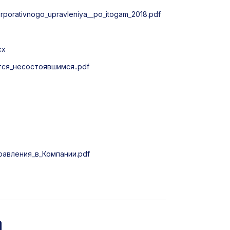
rporativnogo_upravleniya__po_itogam_2018.pdf
cx
ся_несостоявшимся..pdf
авления_в_Компании.pdf