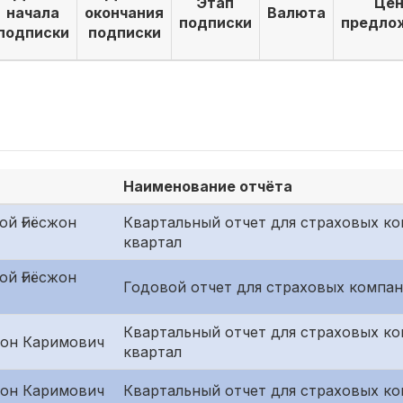
Этап
Цен
начала
окончания
Валюта
подписки
предло
подписки
подписки
Наименование отчёта
ой Ғиёсжон
Квартальный отчет для страховых ко
квартал
ой Ғиёсжон
Годовой отчет для страховых компан
Квартальный отчет для страховых к
он Каримович
квартал
он Каримович
Квартальный отчет для страховых ко