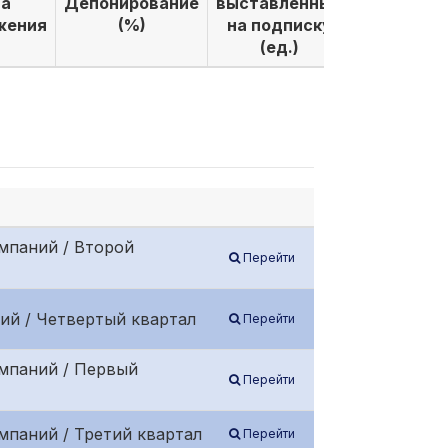
а
Депонирование
выставленных
выкуплен
жения
(%)
на подписку
по подпи
(ед.)
(ед.)
мпаний / Второй
Перейти
ий / Четвертый квартал
Перейти
омпаний / Первый
Перейти
мпаний / Третий квартал
Перейти