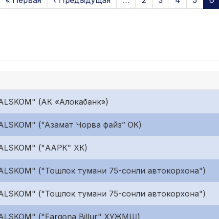
« Первая
‹ Предыдущая
…
2
3
4
5
6
ALSKOM" (АК «Алокабанк»)
ALSKOM" (“Азамат Чорва файз” ОК)
"ALSKOM" ("ААРК" ХК)
ALSKOM" ("Тошлок тумани 75-сонли автокорхона")
ALSKOM" ("Тошлок тумани 75-сонли автокорхона")
ALSKOM" ("Fargona Billur" ХУЖМШ)