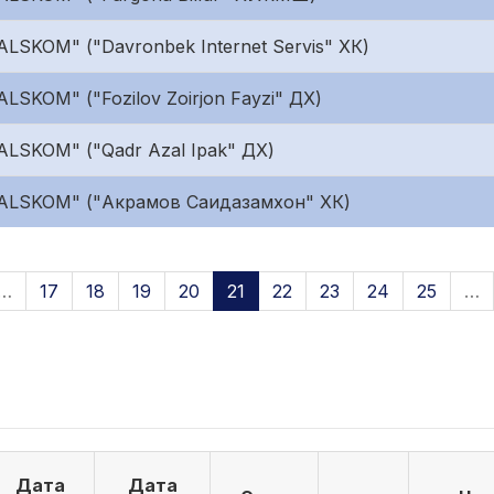
LSKOM" ("Davronbek Internet Servis" ХК)
LSKOM" ("Fozilov Zoirjon Fayzi" ДХ)
ALSKOM" ("Qadr Azal Ipak" ДХ)
"ALSKOM" ("Акрамов Саидазамхон" ХК)
…
17
18
19
20
21
22
23
24
25
…
Дата
Дата