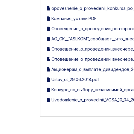
opoveshenie_o_provedenii_konkursa_po_vi
Компания_устави.PDF
Оповещение_о_проведении_повторного
АО_СК__“ASLKOM”_сообщает__что_вне
Оповещение_о_проведении_внеочередн
Оповещение_о_проведении_внеочередн
Акционерам_о_выплате_дивидендов_20
Ustav_ot_29.06.2018.pdf
Конкурс_по_выбору_независимой_орга
Uvedomlenie_o_provedinii_VOSA_10_04_20