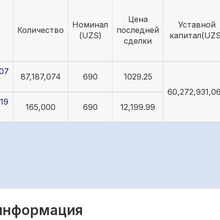
Цена
Номинал
Уставной
Количество
последней
(UZS)
капитал(UZS
сделки
07
87,187,074
690
1029.25
60,272,931,0
19
165,000
690
12,199.99
 информация