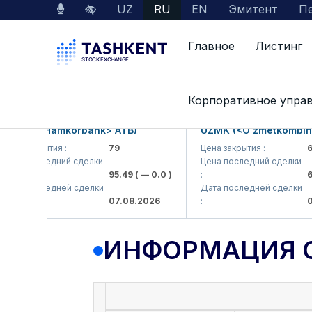
UZ
RU
EN
Эмитент
Пе
Главное
Листинг
Данные по рынку
Информация о компании
Корпоративное упра
KB (<Hamkorbank> ATB)
UZMK (<O'zmetkombinat>
а закрытия :
79
Цена закрытия :
6,09
а последний сделки
Цена последний сделки
95.49
( — 0.0 )
:
6,4
а последней сделки
Дата последней сделки
07.08.2026
:
07.0
ИНФОРМАЦИЯ 