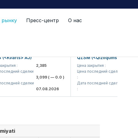
 рынку
Пресс-центр
О нас
Kvarts> AJ)
QZSM (<Qizilqumsement> AJ)
ытия :
2,385
Цена закрытия :
1,208
ледний сделки
Цена последний сделки
3,099
( — 0.0 )
:
1,220
( — 0
ледней сделки
Дата последней сделки
07.08.2026
:
07.08.202
miyati