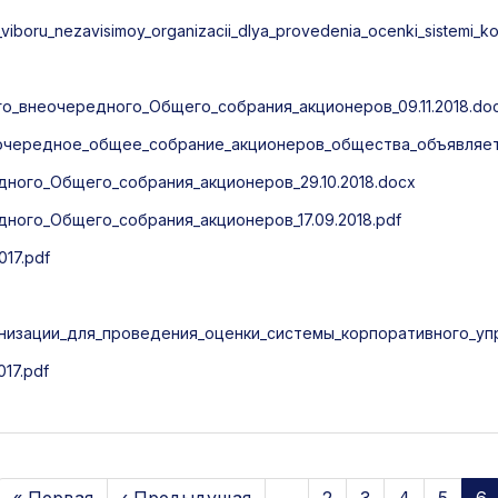
boru_nezavisimoy_organizacii_dlya_provedenia_ocenki_sistemi_ko
_внеочередного_Общего_собрания_акционеров_09.11.2018.do
очередное_общее_собрание_акционеров_общества_объявляет
ого_Общего_собрания_акционеров_29.10.2018.docx
ого_Общего_собрания_акционеров_17.09.2018.pdf
17.pdf
низации_для_проведения_оценки_системы_корпоративного_упр
17.pdf