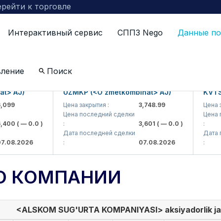
рейти к торговле
Интерактивный сервис
СППЗ Nego
Данные по
вление
Поиск
 AJ)
UZMKP (<O'zmetkombinat> AJ)
KVTS (<
9
Цена закрытия :
3,748.99
Цена закр
Цена последний сделки
Цена пос
00
( — 0.0 )
:
3,601
( — 0.0 )
:
Дата последней сделки
Дата пос
8.2026
:
07.08.2026
:
О КОМПАНИИ
<ALSKOM SUG'URTA KOMPANIYASI> aksiyadorlik ja