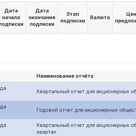
Дата
Дата
Этап
Цен
начала
окончания
Валюта
подписки
предло
подписки
подписки
Наименование отчёта
ида
Квартальный отчет для акционерных об
ида
Годовой отчет для акционерных общест
ида
Квартальный отчет для акционерных о
квартал