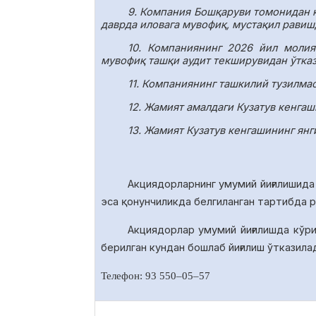
9. Компания Бошқаруви томонидан 
даврда иловага мувофиқ, мустақил равиш
10.
Компаниянинг 2026 йил молия
мувофиқ ташқи аудит текширувидан ўтказ
11.
Компаниянинг ташкилий тузилмаси
12. Жамият амалдаги Кузатув кенга
13. Жамият Кузатув кенгашининг янг
Акциядорларнинг умумий йиғилишида
эса қонунчиликда белгиланган тартибда 
Акциядорлар умумий йиғилишда
кўр
берилган кундан бошлаб йиғилиш ўтказила
Телефон: 93 550
–
05
–
57