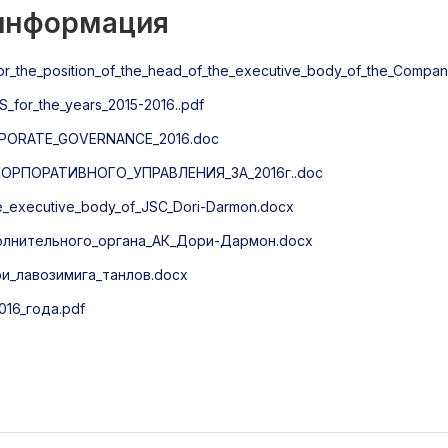
 информация
for_the_position_of_the_head_of_the_executive_body_of_the_Compa
S_for_the_years_2015-2016..pdf
PORATE_GOVERNANCE_2016.doc
РПОРАТИВНОГО_УПРАВЛЕНИЯ_ЗА_2016г..doc
he_executive_body_of_JSC_Dori-Darmon.docx
олнительного_органа_АК_Дори-Дармон.docx
_лавозимига_танлов.docx
16_года.pdf