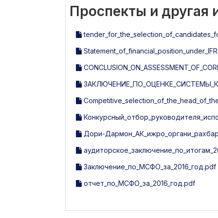
Проспекты и другая
tender_for_the_selection_of_candidates_
Statement_of_financial_position_under_IFR
CONCLUSION_ON_ASSESSMENT_OF_COR
ЗАКЛЮЧЕНИЕ_ПО_ОЦЕНКЕ_СИСТЕМЫ_КО
Competitive_selection_of_the_head_of_t
Конкурсный_отбор_руководителя_исп
Дори-Дармон_АК_ижро_органи_рахбари
аудиторское_заключение_по_итогам_20
Заключение_по_МСФО_за_2016_год.pdf
отчет_по_МСФО_за_2016_год.pdf