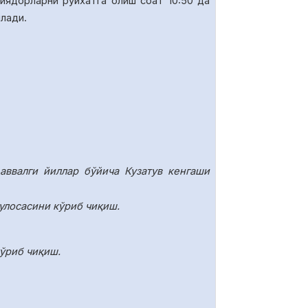
иядорларни руйхатга олиш соат 10
:50
да
илади.
аввалги йиллар бўйича Кузатув кенгаши
улосасини кўриб чиқиш.
ўриб чиқиш.