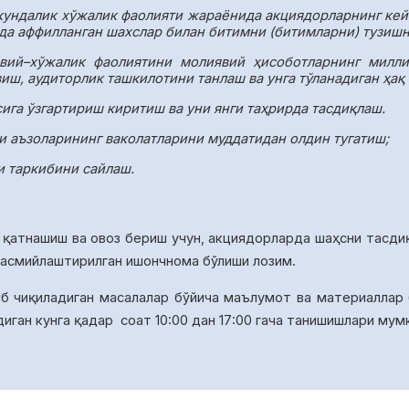
кундалик хўжалик фаолияти жараёнида акциядорларнинг кей
да аффилланган шахслар билан битимни (битимларни) тузиш
вий–хўжалик фаолиятини молиявий ҳисоботларнинг миллий
иш, аудиторлик ташкилотини танлаш ва унга тўланадиган ҳақ
га ўзгартириш киритиш ва уни янги таҳрирда тасдиқлаш.
ши аъзоларининг ваколатларини муддатидан олдин тугатиш;
и таркибини сайлаш.
 қатнашиш ва овоз бериш учун, акциядорларда ша
ҳ
сни тасди
расмийлаштирилган ишончнома бўлиши лозим.
иб чиқиладиган масалалар бўйича
маълумот ва материаллар
диган кунга қадар
соат 10:00 дан 17:00 гача танишишлари мум