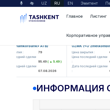
UZ
RU
EN
Эмитент
Пе
Главное
Листинг
Данные по рынку
Информация о компании
Корпоративное упра
B (<Hamkorbank> ATB)
UZMK (<O'zmetkombinat> 
 закрытия :
79
Цена закрытия :
6,09
 последний сделки
Цена последний сделки
95.49
( ▲ 5.49 )
:
6,40
 последней сделки
Дата последней сделки
07.08.2026
:
07.0
ИНФОРМАЦИЯ 