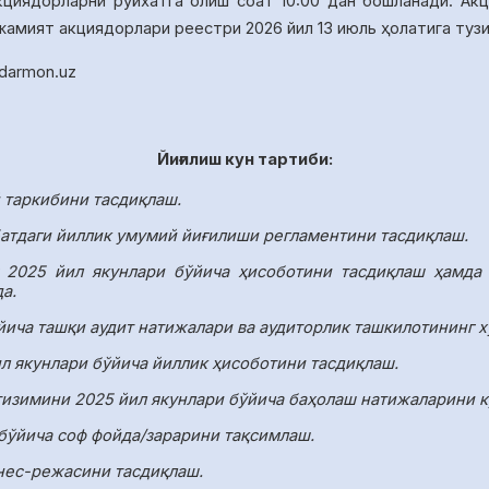
кциядорларни руйхатга олиш соат
10
:00
дан бошланади.
Акц
 жамият акциядорлари реестри
2026 йил 13 июль
ҳолатига туз
idarmon
.
uz
Йиғилиш кун тартиби:
й таркибини тасдиқлаш.
атдаги йиллик умумий йиғилиши регламентини тасдиқлаш.
 2025 йил якунлари бўйича ҳисоботини тасдиқлаш ҳамда 
а.
йича ташқи аудит натижалари ва аудиторлик ташкилотининг х
л якунлари бўйича йиллик ҳисоботини тасдиқлаш.
изимини 2025 йил якунлари бўйича баҳолаш натижаларини к
 бўйича соф фойда/зарарини тақсимлаш.
нес-режасини тасдиқлаш.