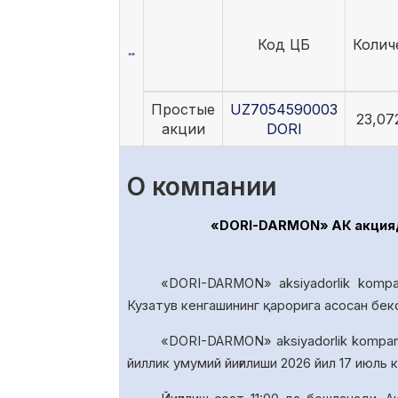
Код ЦБ
Колич
Простые
UZ7054590003
23,07
акции
DORI
О компании
«DORI-DARMON» АК акциядо
«DORI-DARMON» aksiyadorlik kompa
Кузатув кенгашининг қарорига асосан бек
«DORI-DARMON» aksiyadorlik
kompan
йиллик умумий йиғилиши 20
26
йил
17
июль к