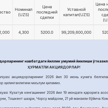
Цена 
Цена
Номинал
Уставной
посл
ество
последней
(UZS)
капитал(UZS)
сд
сделки
(U
2,000
4,300
5200.0
99,209,600,000
52
рларининг навбатдаги йиллик умумий йиғилиши ўтказил
ҲУРМАТЛИ АКЦИЯДОРЛАР!
niyasi акциядорларининг 2026 йил 30 июнь кунига белгила
ор қилинганлигини маълум қиламиз.
iyasi Кузатув кенгашининг 20
26
йил
19
июндаги қарорига асо
уни, Тошкент шаҳри, Чорсу майдони, 21 уй манзили бўйича К