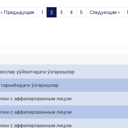
‹ Предыдущая
1
2
3
4
5
Следующая ›
ахслар рўйхатидаги ўзгаришлар
 таркибидаги ўзгаришлар
елки с аффилированным лицом
елки с аффилированным лицом
елки с аффилированным лицом