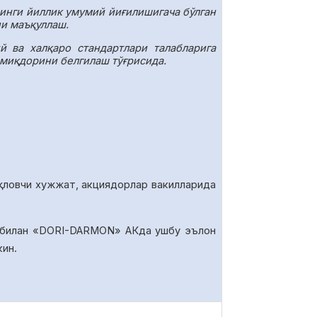
инги йиллик умумий йиғилишигача бўлган
ни маъқуллаш.
 ва халқаро стандартлари талабларига
 миқдорини белгилаш тўғрисида.
қловчи хужжат, акциядорлар вакилларида
 билан «DORI-DARMON» АКда ушбу эълон
кин.