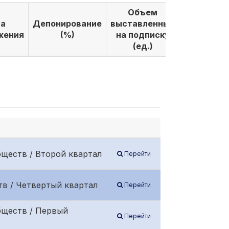
Объем
Объем
а
Депонирование
выставленных
выкуплен
жения
(%)
на подписку
по подпи
(ед.)
(ед.)
ществ / Второй квартал
Перейти
в / Четвертый квартал
Перейти
бществ / Первый
Перейти