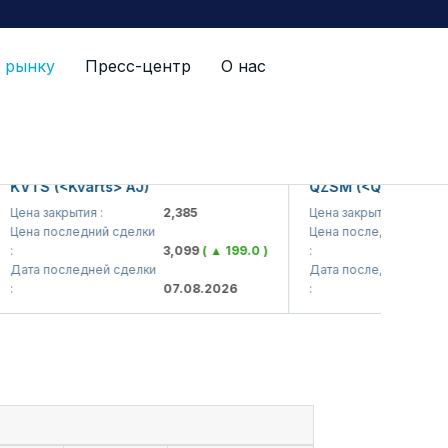
 рынку
Пресс-центр
О нас
TS (<Kvarts> AJ)
QZSM (<Qizilqumsement
а закрытия :
2,385
Цена закрытия :
1,
а последний сделки
Цена последний сделки
3,099
( ▲ 199.0 )
:
1,
а последней сделки
Дата последней сделки
07.08.2026
:
07