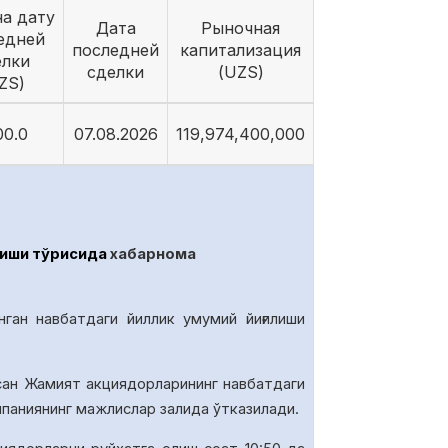
на дату
Дата
Рыночная
едней
последней
капитализация
елки
сделки
(UZS)
ZS)
00.0
07.08.2026
119,974,400,000
иши тўғрисида
хабарнома
нган навбатдаги йиллик умумий йиғилиши
сан Жамият акциядорларининг навбатдаги
омпаниянинг мажлислар залида
ўтказилади.