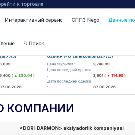
рейти к торговле
Интерактивный сервис
СППЗ Nego
Данные по
вление
Поиск
AJ)
UZMKP (<O'zmetkombinat> AJ)
KV
9
Цена закрытия :
3,748.99
Цен
Цена последний сделки
Цен
0
( ▲ 300.04 )
:
3,601
( ▼ 114.99 )
:
Дата последней сделки
Дат
8.2026
:
07.08.2026
:
О КОМПАНИИ
<DORI-DARMON> aksiyadorlik kompaniyasi