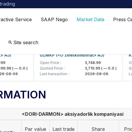
 trading
ractive Service
SAAP Nego
Market Data
Press C
Site search
J)
UZMKP (<O'zmetkombinat> AJ)
KVTS
Open Price :
3,748.99
Open 
.96
( — 0.0 )
Quoted Price :
3,715.99
( — 0.0 )
Quote
08-06
Last transaction :
2026-08-06
Last t
RMATION
<DORI-DARMON> aksiyadorlik kompaniyasi
Par value
Last trade
Share
Pri