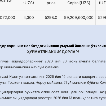
uanity
(UZS)
price
Capital(UZS)
(UZ
,072,000
4,300
5298.0
99,209,600,000
529
рларининг навбатдаги йиллик умумий йиғилиши ўтказил
ҲУРМАТЛИ АКЦИЯДОРЛАР!
niyasi акциядорларининг 2026 йил 30 июнь кунига белгила
ор қилинганлигини маълум қиламиз.
iyasi Кузатув кенгашининг 20
26
йил
19
июндаги қарорига асо
уни, Тошкент шаҳри, Чорсу майдони, 21 уй манзили бўйича К
кциядорларни руйхатга олиш соат
10
:00
дан бошланади.
Акц
 жамият акциядорлари реестри
2026 йил 13 июль
ҳолатига туз