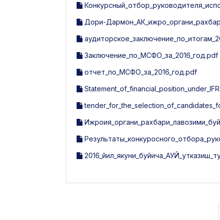
Конкурсный_отбор_руководителя_исп
Дори-Дармон_АК_ижро_органи_рахбари
аудиторское_заключение_по_итогам_20
Заключение_по_МСФО_за_2016_год.pdf
отчет_по_МСФО_за_2016_год.pdf
Statement_of_financial_position_under_IFR
tender_for_the_selection_of_candidates_
Ижроия_органи_рахбари_лавозими_буй
Результаты_конкуросного_отбора_рук
2016_йил_якуни_буйича_АУЙ_утказиш_