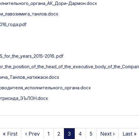
олнительного_органа_АК_Дори-Дармон.docx
_лавозимига_танлов.docx
16_года.pdf
S_for_the_years_2015-2016..pdf
for_the_position_of_the_head_of_the_executive_body_of_the_Compa
ича_Танлов_натижаси.docx
оводителя_исполнительного_органа.docx
тугрисида_ЭЪЛОН.docx
« First
‹ Prev
1
2
3
4
5
Next ›
Last »