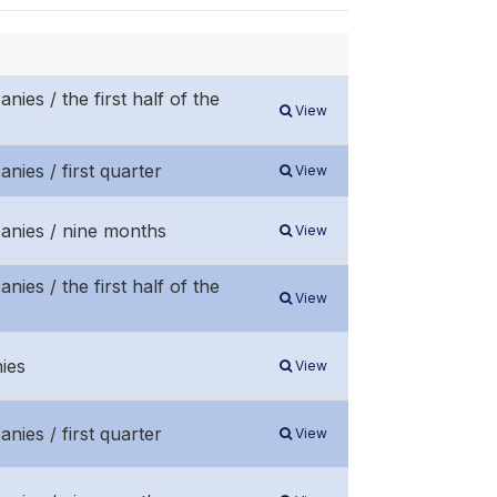
nies / the first half of the
View
nies / first quarter
View
panies / nine months
View
nies / the first half of the
View
ies
View
nies / first quarter
View