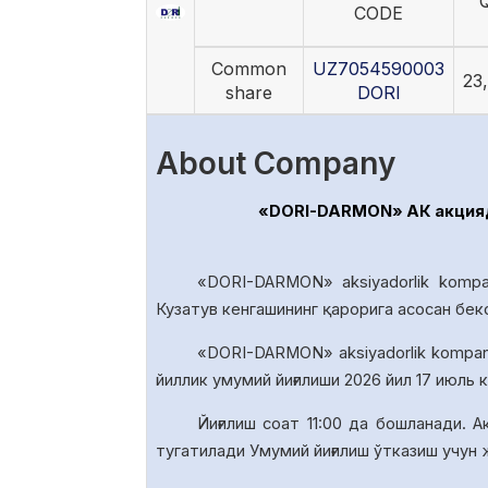
Q
CODE
Common
UZ7054590003
23
share
DORI
About Company
«DORI-DARMON» АК акциядо
«DORI-DARMON» aksiyadorlik kompa
Кузатув кенгашининг қарорига асосан бек
«DORI-DARMON» aksiyadorlik
kompan
йиллик умумий йиғилиши 20
26
йил
17
июль к
Йиғилиш соат
1
1
:00 да
бошланади. А
тугатил
ади У
мумий йиғилиш ўтказиш учун