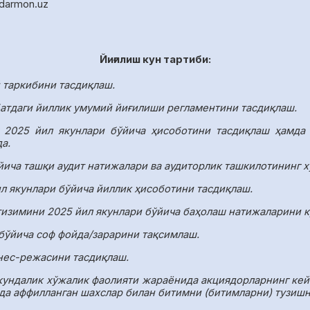
idarmon
.
uz
Йиғилиш кун тартиби:
й таркибини тасдиқлаш.
атдаги йиллик умумий йиғилиши регламентини тасдиқлаш.
 2025 йил якунлари бўйича ҳисоботини тасдиқлаш ҳамда 
а.
йича ташқи аудит натижалари ва аудиторлик ташкилотининг х
л якунлари бўйича йиллик ҳисоботини тасдиқлаш.
изимини 2025 йил якунлари бўйича баҳолаш натижаларини к
 бўйича соф фойда/зарарини тақсимлаш.
нес-режасини тасдиқлаш.
кундалик хўжалик фаолияти жараёнида акциядорларнинг кей
да аффилланган шахслар билан битимни (битимларни) тузиш