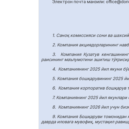
Электрон почта манзили:
office
@
dor
1. Саноқ комиссияси сони ва шахси
2. Компания акциядорларининг навб
3.
Компания Кузатув кенгашининг
раисининг маълумотини эшитиш тўғрисид
4.
Компаниянинг 2025 йил якуни бў
5. Компания бошқарувининг 2025 йи
6.
Компания корпоратив бошқарув т
7. Компаниянинг 2025 йил якунлари
8.
Компаниянинг 2026 йил учун биз
9. Компания Бошқаруви томонидан 
даврда иловага мувофиқ, мустақил равиш