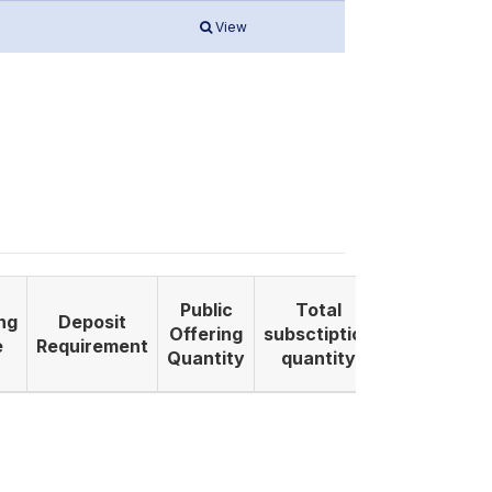
View
Public
Total
ng
Deposit
Listing
Offering
subsctiption
e
Requirement
Date
Quantity
quantity