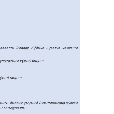
аввалги йиллар бўйича Кузатув кенгаши
улосасини кўриб чиқиш.
ўриб чиқиш.
инги йиллик умумий йиғилишигача бўлган
ни маъқуллаш.