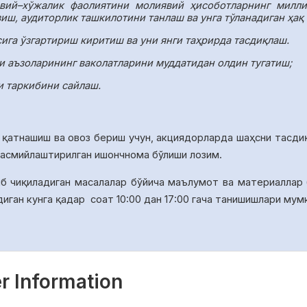
вий–хўжалик фаолиятини молиявий ҳисоботларнинг миллий
иш, аудиторлик ташкилотини танлаш ва унга тўланадиган ҳақ
га ўзгартириш киритиш ва уни янги таҳрирда тасдиқлаш.
ши аъзоларининг ваколатларини муддатидан олдин тугатиш;
и таркибини сайлаш.
 қатнашиш ва овоз бериш учун, акциядорларда ша
ҳ
сни тасди
расмийлаштирилган ишончнома бўлиши лозим.
иб чиқиладиган масалалар бўйича
маълумот ва материаллар
диган кунга қадар
соат 10:00 дан 17:00 гача танишишлари мум
r Information