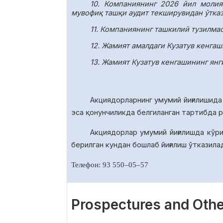
10.
Компаниянинг 2026 йил молия
мувофиқ ташқи аудит текширувидан ўтказ
11.
Компаниянинг ташкилий тузилмаси
12. Жамият амалдаги Кузатув кенга
13. Жамият Кузатув кенгашининг янг
Акциядорларнинг умумий йиғилишида
эса қонунчиликда белгиланган тартибда 
Акциядорлар умумий йиғилишда
кўр
берилган кундан бошлаб йиғилиш ўтказила
Телефон: 93 550
–
05
–
57
Prospectures and Othe