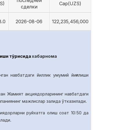
последней
S)
Cap(UZS)
сделки
8.0
2026-08-06
122,235,456,000
иши тўғрисида
хабарнома
нган навбатдаги йиллик умумий йиғилиши
сан Жамият акциядорларининг навбатдаги
омпаниянинг мажлислар залида
ўтказилади.
иядорларни руйхатга олиш соат 10
:50
да
илади.