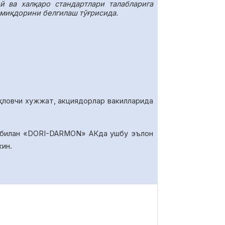
 ва халқаро стандартлари талабларига
 миқдорини белгилаш тўғрисида.
қловчи хужжат, акциядорлар вакилларида
 билан «DORI-DARMON» АКда ушбу эълон
кин.