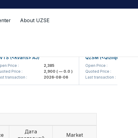
enter
About UZSE
 (<Kvarts> AJ)
QZSM (<Qizilqumsement> A
Price :
2,385
Open Price :
1,208
d Price :
2,900
( — 0.0 )
Quoted Price :
1,200
ransaction :
2026-08-06
Last transaction :
2026-
Дата
ce
Market