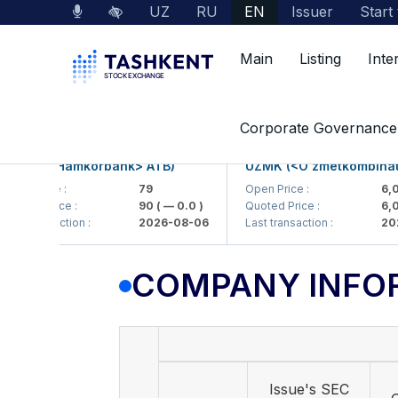
UZ
RU
EN
Issuer
Start
Main
Listing
Inte
Market Data
Company Information
Corporate Governance
KB (<Hamkorbank> ATB)
UZMK (<O'zmetkombinat> A
n Price :
79
Open Price :
6,099
ted Price :
90
( — 0.0 )
Quoted Price :
6,099
t transaction :
2026-08-06
Last transaction :
2026-
COMPANY INFO
Issue's SEC