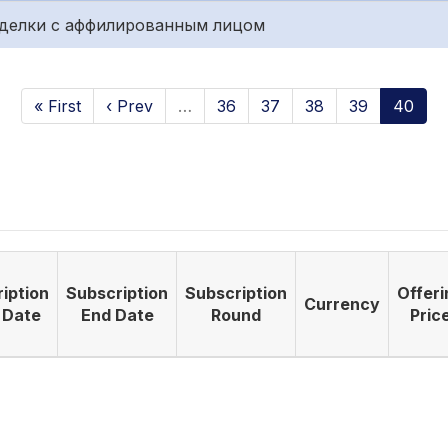
сделки с аффилированным лицом
« First
‹ Prev
…
36
37
38
39
40
iption
Subscription
Subscription
Offeri
Currency
 Date
End Date
Round
Pric