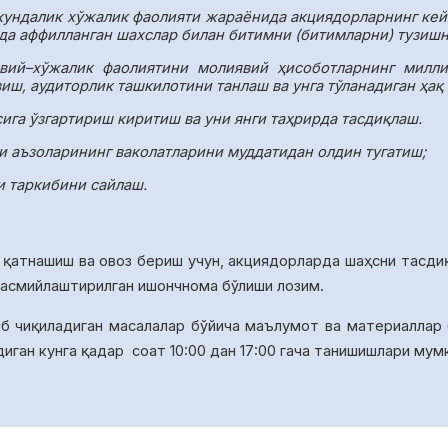
кундалик хўжалик фаолияти жараёнида акциядорларнинг кей
да аффилланган шахслар билан битимни (битимларни) тузиш
вий–хўжалик фаолиятини молиявий ҳисоботларнинг миллий
иш, аудиторлик ташкилотини танлаш ва унга тўланадиган ҳақ
га ўзгартириш киритиш ва уни янги таҳрирда тасдиқлаш.
ши аъзоларининг ваколатларини муддатидан олдин тугатиш;
и таркибини сайлаш.
 қатнашиш ва овоз бериш учун, акциядорларда ша
ҳ
сни тасди
расмийлаштирилган ишончнома бўлиши лозим.
иб чиқиладиган масалалар бўйича
маълумот ва материаллар
диган кунга қадар
соат 10:00 дан 17:00 гача танишишлари мум