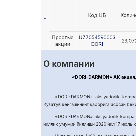
Код ЦБ
Колич
Простые
UZ7054590003
23,07
акции
DORI
О компании
«DORI-DARMON» АК акциядо
«DORI-DARMON» aksiyadorlik kompa
Кузатув кенгашининг қарорига асосан бек
«DORI-DARMON» aksiyadorlik
kompan
йиллик умумий йиғилиши 20
26
йил
17
июль к