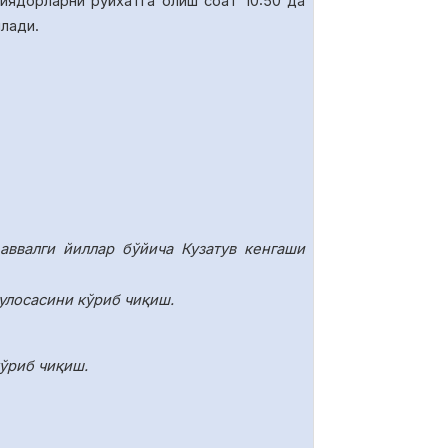
иядорларни руйхатга олиш соат 10
:50
да
илади.
аввалги йиллар бўйича Кузатув кенгаши
улосасини кўриб чиқиш.
ўриб чиқиш.