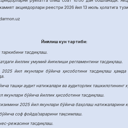
кциядорларни руйхатга олиш соат
10
:00
дан бошланади.
Акц
 жамият акциядорлари реестри
2026 йил 13 июль
ҳолатига туз
idarmon
.
uz
Йиғилиш кун тартиби:
й таркибини тасдиқлаш.
атдаги йиллик умумий йиғилиши регламентини тасдиқлаш.
 2025 йил якунлари бўйича ҳисоботини тасдиқлаш ҳамда 
а.
йича ташқи аудит натижалари ва аудиторлик ташкилотининг х
л якунлари бўйича йиллик ҳисоботини тасдиқлаш.
изимини 2025 йил якунлари бўйича баҳолаш натижаларини к
 бўйича соф фойда/зарарини тақсимлаш.
нес-режасини тасдиқлаш.