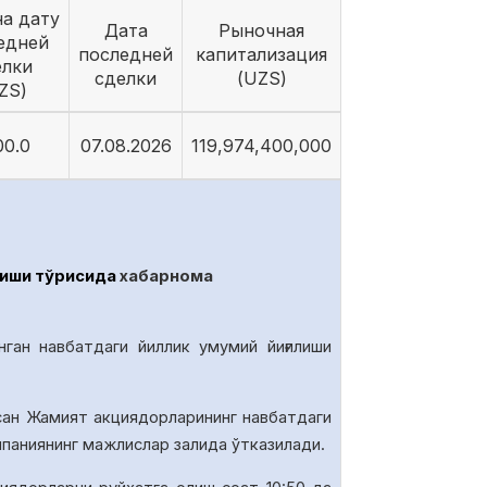
на дату
Дата
Рыночная
едней
последней
капитализация
елки
сделки
(UZS)
ZS)
00.0
07.08.2026
119,974,400,000
иши тўғрисида
хабарнома
нган навбатдаги йиллик умумий йиғилиши
сан Жамият акциядорларининг навбатдаги
омпаниянинг мажлислар залида
ўтказилади.