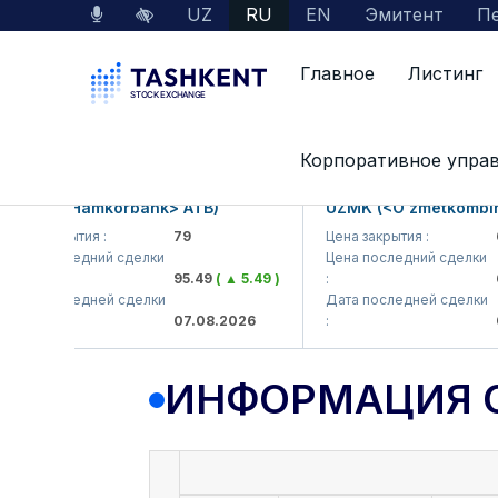
UZ
RU
EN
Эмитент
Пе
Главное
Листинг
Данные по рынку
Информация о компании
Корпоративное упра
KB (<Hamkorbank> ATB)
UZMK (<O'zmetkombinat>
а закрытия :
79
Цена закрытия :
6,0
а последний сделки
Цена последний сделки
95.49
( ▲ 5.49 )
:
6,4
а последней сделки
Дата последней сделки
07.08.2026
:
07.
ИНФОРМАЦИЯ 