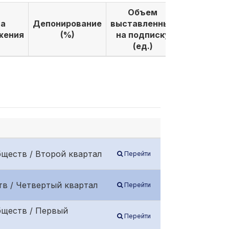
Объем
Объем
а
Депонирование
выставленных
выкуплен
жения
(%)
на подписку
по подпи
(ед.)
(ед.)
ществ / Второй квартал
Перейти
в / Четвертый квартал
Перейти
бществ / Первый
Перейти