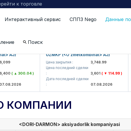
рейти к торговле
Интерактивный сервис
СППЗ Nego
Данные по
вление
Поиск
 AJ)
UZMKP (<O'zmetkombinat> AJ)
KV
99
Цена закрытия :
3,748.99
Це
Цена последний сделки
Це
00
( ▲ 300.04 )
:
3,601
( ▼ 114.99 )
:
Дата последней сделки
Да
08.2026
:
07.08.2026
:
О КОМПАНИИ
<DORI-DARMON> aksiyadorlik kompaniyasi