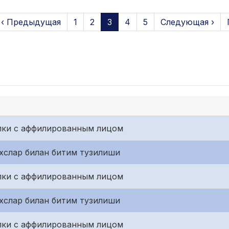
‹ Предыдущая
1
2
3
4
5
Следующая ›
лки с аффилированным лицом
хслар билан битим тузилиши
лки с аффилированным лицом
хслар билан битим тузилиши
лки с аффилированным лицом