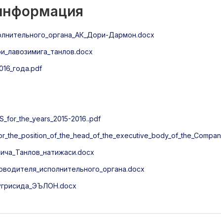
 информация
олнительного_органа_АК_Дори-Дармон.docx
_лавозимига_танлов.docx
16_года.pdf
S_for_the_years_2015-2016..pdf
for_the_position_of_the_head_of_the_executive_body_of_the_Compa
ича_Танлов_натижаси.docx
оводителя_исполнительного_органа.docx
тугрисида_ЭЪЛОН.docx