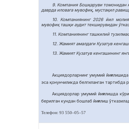
9. Компания Бошқаруви томонидан 
даврда иловага мувофиқ, мустақил равиш
10.
Компаниянинг 2026 йил молия
мувофиқ ташқи аудит текширувидан ўтказ
11.
Компаниянинг ташкилий тузилмаси
12. Жамият амалдаги Кузатув кенга
13. Жамият Кузатув кенгашининг янг
Акциядорларнинг умумий йиғилишида
эса қонунчиликда белгиланган тартибда 
Акциядорлар умумий йиғилишда
кўр
берилган кундан бошлаб йиғилиш ўтказила
Телефон: 93 550
–
05
–
57