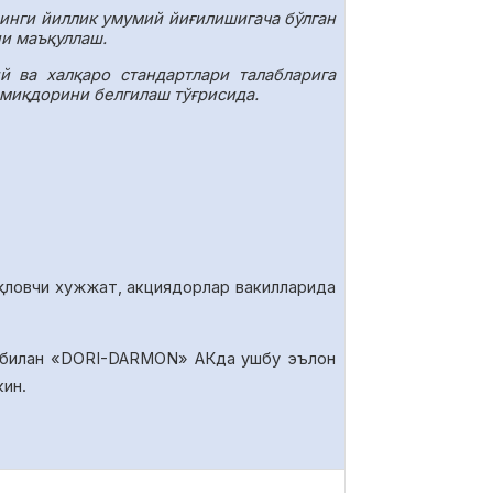
инги йиллик умумий йиғилишигача бўлган
ни маъқуллаш.
 ва халқаро стандартлари талабларига
 миқдорини белгилаш тўғрисида.
қловчи хужжат, акциядорлар вакилларида
 билан «DORI-DARMON» АКда ушбу эълон
кин.