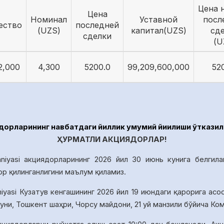
Цена 
Цена
Номинал
Уставной
посл
ество
последней
(UZS)
капитал(UZS)
сд
сделки
(U
2,000
4,300
5200.0
99,209,600,000
52
рларининг навбатдаги йиллик умумий йиғилиши ўтказил
ҲУРМАТЛИ АКЦИЯДОРЛАР!
niyasi акциядорларининг 2026 йил 30 июнь кунига белгила
ор қилинганлигини маълум қиламиз.
iyasi Кузатув кенгашининг 20
26
йил
19
июндаги қарорига асо
уни, Тошкент шаҳри, Чорсу майдони, 21 уй манзили бўйича К