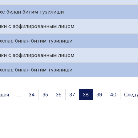
хс билан битим тузилиши
лки с аффилированным лицом
хслар билан битим тузилиши
лки с аффилированным лицом
хслар билан битим тузилиши
щая
…
34
35
36
37
38
39
40
След