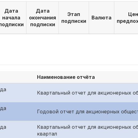
Дата
Дата
Этап
Цен
начала
окончания
Валюта
подписки
предло
подписки
подписки
Наименование отчёта
ида
Квартальный отчет для акционерных об
ида
Годовой отчет для акционерных общест
ида
Квартальный отчет для акционерных о
квартал