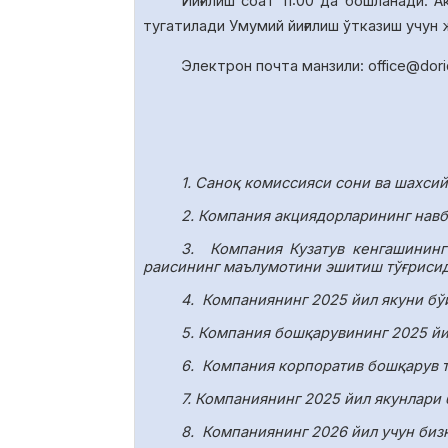
Йиғилиш соат
1
1
:00 да
бошланади. А
тугатил
ади У
мумий йиғилиш ўтказиш учун
Электрон почта манзили:
office
@
dor
1. Саноқ комиссияси сони ва шахси
2. Компания акциядорларининг навб
3.
Компания Кузатув кенгашининг
раисининг маълумотини эшитиш тўғрисид
4.
Компаниянинг 2025 йил якуни бў
5. Компания бошқарувининг 2025 йи
6.
Компания корпоратив бошқарув т
7. Компаниянинг 2025 йил якунлари
8.
Компаниянинг 2026 йил учун биз