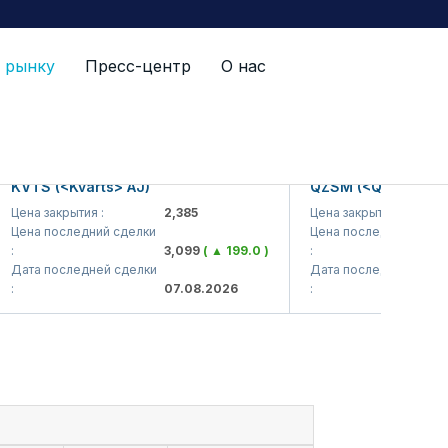
 рынку
Пресс-центр
О нас
TS (<Kvarts> AJ)
QZSM (<Qizilqumsemen
на закрытия :
2,385
Цена закрытия :
1
на последний сделки
Цена последний сделки
3,099
( ▲ 199.0 )
:
1
та последней сделки
Дата последней сделки
07.08.2026
:
0