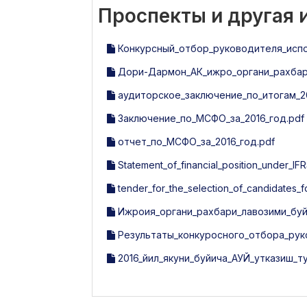
Проспекты и другая
Конкурсный_отбор_руководителя_исп
Дори-Дармон_АК_ижро_органи_рахбари
аудиторское_заключение_по_итогам_20
Заключение_по_МСФО_за_2016_год.pdf
отчет_по_МСФО_за_2016_год.pdf
Statement_of_financial_position_under_IFR
tender_for_the_selection_of_candidates_
Ижроия_органи_рахбари_лавозими_буй
Результаты_конкуросного_отбора_рук
2016_йил_якуни_буйича_АУЙ_утказиш_