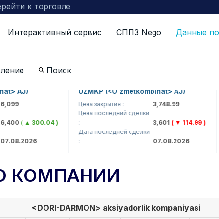
рейти к торговле
Интерактивный сервис
СППЗ Nego
Данные по
вление
Поиск
 AJ)
UZMKP (<O'zmetkombinat> AJ)
KV
9
Цена закрытия :
3,748.99
Цен
Цена последний сделки
Це
00
( ▲ 300.04 )
:
3,601
( ▼ 114.99 )
:
Дата последней сделки
Да
8.2026
:
07.08.2026
:
О КОМПАНИИ
<DORI-DARMON> aksiyadorlik kompaniyasi