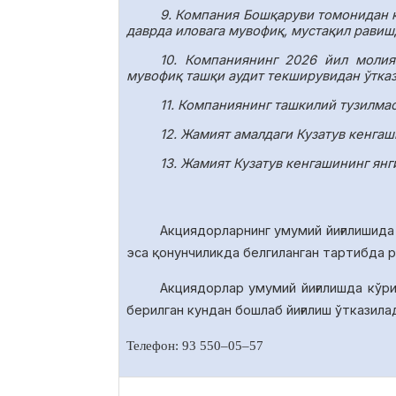
9. Компания Бошқаруви томонидан 
даврда иловага мувофиқ, мустақил равиш
10.
Компаниянинг 2026 йил молия
мувофиқ ташқи аудит текширувидан ўтказ
11.
Компаниянинг ташкилий тузилмаси
12. Жамият амалдаги Кузатув кенга
13. Жамият Кузатув кенгашининг янг
Акциядорларнинг умумий йиғилишида
эса қонунчиликда белгиланган тартибда 
Акциядорлар умумий йиғилишда
кўр
берилган кундан бошлаб йиғилиш ўтказила
Телефон: 93 550
–
05
–
57