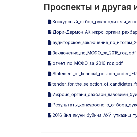
Проспекты и другая
Конкурсный_отбор_руководителя_исп
Дори-Дармон_АК_ижро_органи_рахбари
аудиторское_заключение_по_итогам_20
Заключение_по_МСФО_за_2016_год.pdf
отчет_по_МСФО_за_2016_год.pdf
Statement_of_financial_position_under_IFR
tender_for_the_selection_of_candidates_
Ижроия_органи_рахбари_лавозими_буй
Результаты_конкуросного_отбора_рук
2016_йил_якуни_буйича_АУЙ_утказиш_