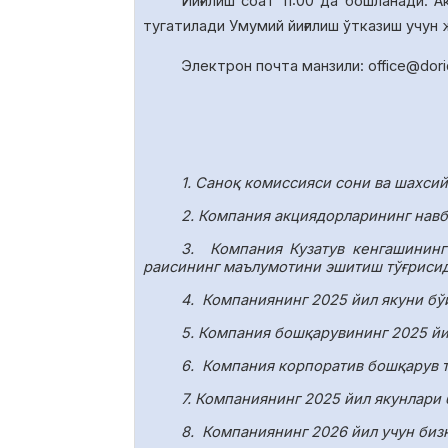
Йиғилиш соат
1
1
:00 да
бошланади. А
тугатил
ади У
мумий йиғилиш ўтказиш учун
Электрон почта манзили:
office
@
dor
1. Саноқ комиссияси сони ва шахси
2. Компания акциядорларининг навб
3.
Компания Кузатув кенгашининг
раисининг маълумотини эшитиш тўғрисид
4.
Компаниянинг 2025 йил якуни бў
5. Компания бошқарувининг 2025 йи
6.
Компания корпоратив бошқарув т
7. Компаниянинг 2025 йил якунлари
8.
Компаниянинг 2026 йил учун биз