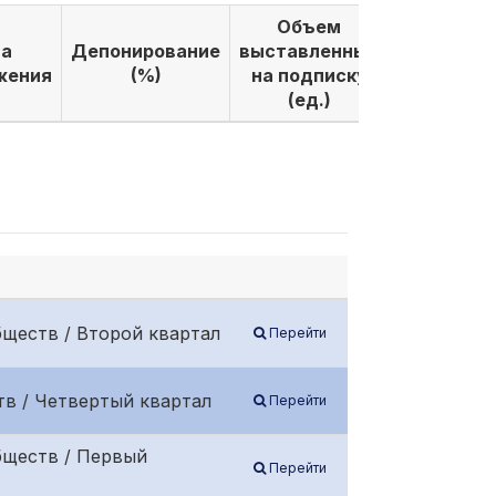
Объем
Объем
а
Депонирование
выставленных
выкуплен
жения
(%)
на подписку
по подпи
(ед.)
(ед.)
ществ / Второй квартал
Перейти
в / Четвертый квартал
Перейти
бществ / Первый
Перейти