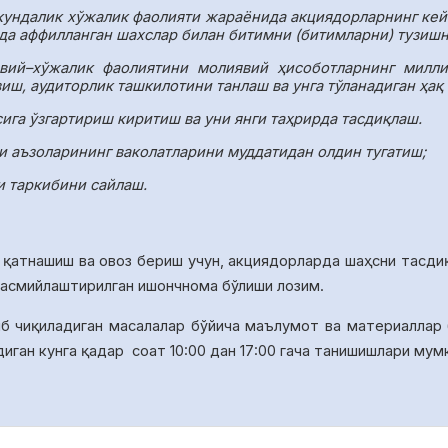
кундалик хўжалик фаолияти жараёнида акциядорларнинг кей
да аффилланган шахслар билан битимни (битимларни) тузиш
вий–хўжалик фаолиятини молиявий ҳисоботларнинг миллий
иш, аудиторлик ташкилотини танлаш ва унга тўланадиган ҳақ
га ўзгартириш киритиш ва уни янги таҳрирда тасдиқлаш.
ши аъзоларининг ваколатларини муддатидан олдин тугатиш;
и таркибини сайлаш.
 қатнашиш ва овоз бериш учун, акциядорларда ша
ҳ
сни тасди
расмийлаштирилган ишончнома бўлиши лозим.
иб чиқиладиган масалалар бўйича
маълумот ва материаллар
диган кунга қадар
соат 10:00 дан 17:00 гача танишишлари мум