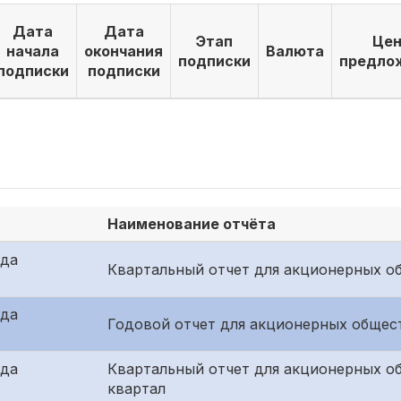
Дата
Дата
Этап
Цен
начала
окончания
Валюта
подписки
предло
подписки
подписки
Наименование отчёта
ида
Квартальный отчет для акционерных об
ида
Годовой отчет для акционерных общест
ида
Квартальный отчет для акционерных о
квартал