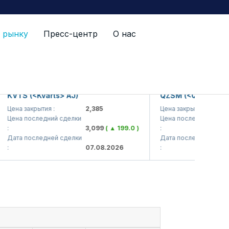
 рынку
Пресс-центр
О нас
TS (<Kvarts> AJ)
QZSM (<Qizilqumsemen
а закрытия :
2,385
Цена закрытия :
1,
на последний сделки
Цена последний сделки
3,099
( ▲ 199.0 )
:
1,
та последней сделки
Дата последней сделки
07.08.2026
:
07