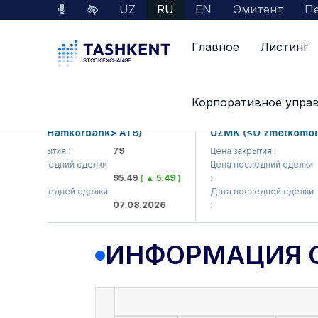
UZ
RU
EN
Эмитент
Пе
Главное
Листинг
Данные по рынку
Информация о компании
Корпоративное упра
B (<Hamkorbank> ATB)
UZMK (<O'zmetkombinat>
 закрытия :
79
Цена закрытия :
6,09
а последний сделки
Цена последний сделки
95.49
( ▲ 5.49 )
:
6,4
а последней сделки
Дата последней сделки
07.08.2026
:
07.0
ИНФОРМАЦИЯ 