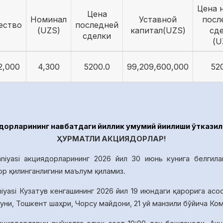
Цена 
Цена
Номинал
Уставной
посл
ество
последней
(UZS)
капитал(UZS)
сд
сделки
(U
2,000
4,300
5200.0
99,209,600,000
52
рларининг навбатдаги йиллик умумий йиғилиши ўтказил
ҲУРМАТЛИ АКЦИЯДОРЛАР!
niyasi акциядорларининг 2026 йил 30 июнь кунига белгила
ор қилинганлигини маълум қиламиз.
iyasi Кузатув кенгашининг 20
26
йил
19
июндаги қарорига асо
уни, Тошкент шаҳри, Чорсу майдони, 21 уй манзили бўйича К