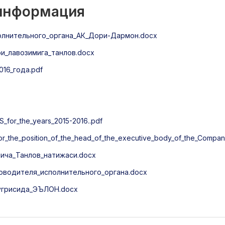
 информация
олнительного_органа_АК_Дори-Дармон.docx
_лавозимига_танлов.docx
16_года.pdf
S_for_the_years_2015-2016..pdf
for_the_position_of_the_head_of_the_executive_body_of_the_Compa
ича_Танлов_натижаси.docx
оводителя_исполнительного_органа.docx
тугрисида_ЭЪЛОН.docx