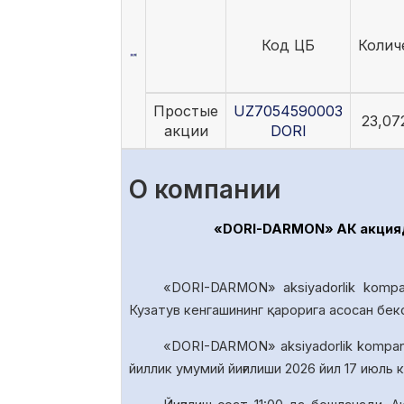
Код ЦБ
Колич
Простые
UZ7054590003
23,07
акции
DORI
О компании
«DORI-DARMON» АК акциядо
«DORI-DARMON» aksiyadorlik kompa
Кузатув кенгашининг қарорига асосан бек
«DORI-DARMON» aksiyadorlik
kompan
йиллик умумий йиғилиши 20
26
йил
17
июль к