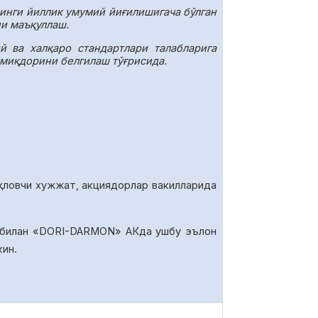
инги йиллик умумий йиғилишигача бўлган
ни маъқуллаш.
 ва халқаро стандартлари талабларига
 миқдорини белгилаш тўғрисида.
қловчи хужжат, акциядорлар вакилларида
 билан «DORI-DARMON» АКда ушбу эълон
кин.