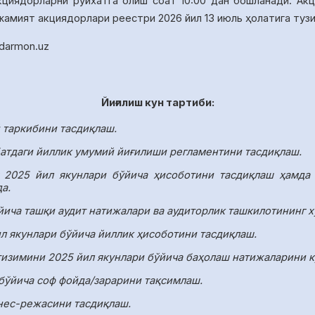
кциядорларни руйхатга олиш соат
10
:00
дан бошланади.
Акц
 жамият акциядорлари реестри
2026 йил 13 июль
ҳолатига туз
idarmon
.
uz
Йиғилиш кун тартиби:
й таркибини тасдиқлаш.
атдаги йиллик умумий йиғилиши регламентини тасдиқлаш.
 2025 йил якунлари бўйича ҳисоботини тасдиқлаш ҳамда 
а.
йича ташқи аудит натижалари ва аудиторлик ташкилотининг х
л якунлари бўйича йиллик ҳисоботини тасдиқлаш.
изимини 2025 йил якунлари бўйича баҳолаш натижаларини к
 бўйича соф фойда/зарарини тақсимлаш.
нес-режасини тасдиқлаш.