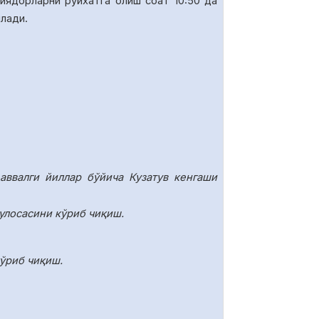
иядорларни руйхатга олиш соат 10
:50
да
илади.
аввалги йиллар бўйича Кузатув кенгаши
улосасини кўриб чиқиш.
ўриб чиқиш.