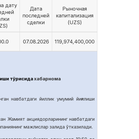
на дату
Дата
Рыночная
едней
последней
капитализация
елки
сделки
(UZS)
ZS)
00.0
07.08.2026
119,974,400,000
иши тўғрисида
хабарнома
нган навбатдаги йиллик умумий йиғилиши
сан Жамият акциядорларининг навбатдаги
омпаниянинг мажлислар залида
ўтказилади.