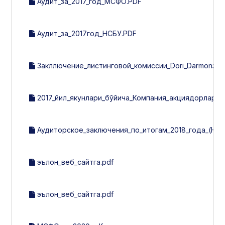
Аудит_за_2017_год_МСФО.PDF
Аудит_за_2017год_НСБУ.PDF
Закллючение_листинговой_комиссии_Dori_Darmonза_3_
2017_йил_якунлари_бўйича_Компания_акциядорларнин
Аудиторское_заключения_по_итогам_2018_года_(НСБ
эълон_веб_сайтга.pdf
эълон_веб_сайтга.pdf