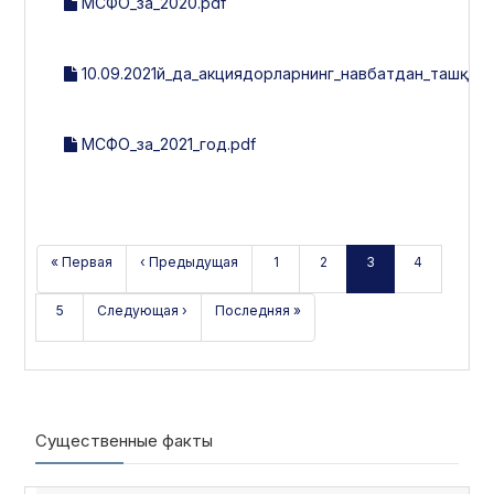
МСФО_за_2020.pdf
10.09.2021й_да_акциядорларнинг_навбатдан_ташқари
МСФО_за_2021_год.pdf
« Первая
‹ Предыдущая
1
2
3
4
5
Следующая ›
Последняя »
Существенные факты