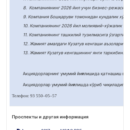
8.
Компаниянинг 2026 йил учун бизнес-режасини
9. Компания Бошқаруви томонидан кундалик хўжа
10.
Компаниянинг 2026 йил молиявий–хўжалик фаол
11.
Компаниянинг ташкилий тузилмасига ўзгартири
12. Жамият амалдаги Кузатув кенгаши аъзоларини
13. Жамият Кузатув кенгашининг янги таркибини с
Акциядорларнинг умумий йиғилишида қатнашиш ва 
Акциядорлар умумий йиғилишда
кўриб чиқиладиган
Телефон: 93 550
–
05
–
57
Проспекты и другая информация