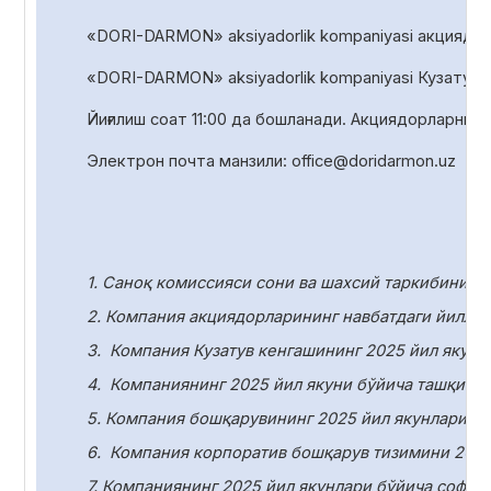
«DORI-DARMON» aksiyadorlik kompaniyasi акциядорл
«DORI-DARMON» aksiyadorlik
kompaniyasi Кузатув 
Йиғилиш соат
1
1
:00 да
бошланади. Акциядорларни р
Электрон почта манзили:
office
@
doridarmon
.
uz
1. Саноқ комиссияси сони ва шахсий таркибини т
2. Компания акциядорларининг навбатдаги йилли
3.
Компания Кузатув кенгашининг 2025 йил якунл
4.
Компаниянинг 2025 йил якуни бўйича ташқи ау
5. Компания бошқарувининг 2025 йил якунлари бў
6.
Компания корпоратив бошқарув тизимини 2025
7. Компаниянинг 2025 йил якунлари бўйича соф ф