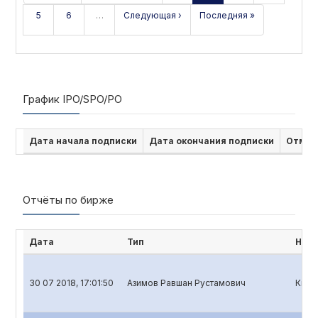
5
6
…
Следующая ›
Последняя »
График IPO/SPO/PO
Дата начала подписки
Дата окончания подписки
Отмен
Отчёты по бирже
Дата
Тип
Наим
30 07 2018, 17:01:50
Азимов Равшан Рустамович
Квар