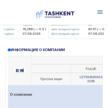
Togg
navig
Olmaliq KMK> AJ)
KFSK (<Kafolat sug'urta kompaniya
16,100
82
 :
Цена закрытия :
16,288
( — 0.0 )
83.91
( — 0.0 )
й сделки :
Цена последний сделки :
07.08.2026
07.08.2026
й сделки :
Дата последней сделки :
ИНФОРМАЦИЯ О КОМПАНИИ
Код ЦБ
UZ7054590003
Простые акции
DORI
О компании