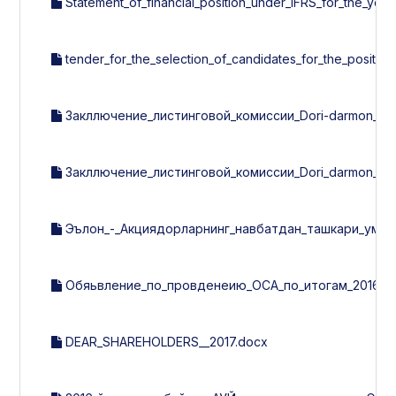
Statement_of_financial_position_under_IFRS_for_the_year
tender_for_the_selection_of_candidates_for_the_positi
Закллючение_листинговой_комиссии_Dori-darmon_за_1
Закллючение_листинговой_комиссии_Dori_darmon__за_
Эълон_-_Акциядорларнинг_навбатдан_ташкари_умум
Обяьвление_по_провденеию_ОСА_по_итогам_2016г..
DEAR_SHAREHOLDERS__2017.docx