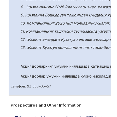
8.
Компаниянинг 2026 йил учун бизнес-режасини
9. Компания Бошқаруви томонидан кундалик хўжа
10.
Компаниянинг 2026 йил молиявий–хўжалик фаол
11.
Компаниянинг ташкилий тузилмасига ўзгартири
12. Жамият амалдаги Кузатув кенгаши аъзоларини
13. Жамият Кузатув кенгашининг янги таркибини с
Акциядорларнинг умумий йиғилишида қатнашиш ва 
Акциядорлар умумий йиғилишда
кўриб чиқиладиган
Телефон: 93 550
–
05
–
57
Prospectures and Other Information