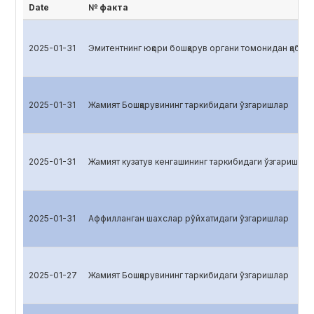
Date
№ факта
2025-01-31
Эмитентнинг юқори бошқарув органи томонидан қабул қ
2025-01-31
Жамият Бошқарувининг таркибидаги ўзгаришлар
2025-01-31
Жамият кузатув кенгашининг таркибидаги ўзгаришлар
2025-01-31
Аффилланган шахслар рўйхатидаги ўзгаришлар
2025-01-27
Жамият Бошқарувининг таркибидаги ўзгаришлар