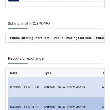
Schedule of IPO/SPO/PO
Public Offering Start Date
Public Offering End Date
Public O
Reports of exchange
Date
Type
Title
07/30/2018 17:01:50
Азимов Равшан Рустамович
Quart
04/30/2018 17:11:56
Азимов Равшан Рустамович
Quart