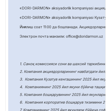
«DORI-DARMON» aksiyadorlik kompaniyasi акциядорл
«DORI-DARMON» aksiyadorlik
kompaniyasi Кузатув 
Йиғилиш соат
1
1
:00 да
бошланади. Акциядорларни р
Электрон почта манзили:
office
@
doridarmon
.
uz
1. Саноқ комиссияси сони ва шахсий таркибини т
2. Компания акциядорларининг навбатдаги йилли
3.
Компания Кузатув кенгашининг 2025 йил якунл
4.
Компаниянинг 2025 йил якуни бўйича ташқи ау
5. Компания бошқарувининг 2025 йил якунлари бў
6.
Компания корпоратив бошқарув тизимини 2025
7. Компаниянинг 2025 йил якунлари бўйича соф ф