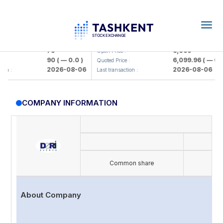
Togg
navig
amkorbank> ATB)
UZMK (<O'zmetkombinat> AJ)
79
6,099
Open Price :
90
( — 0.0 )
6,099.96
( — 0.0 
Quoted Price :
2026-08-06
2026-08-06
n :
Last transaction :
COMPANY INFORMATION
I
Common share
About Company