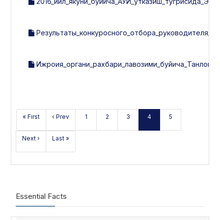
2016_йил_якуни_буйича_АУЙ_утказиш_тугрисида_ЭЪ
Результаты_конкуросного_отбора_руководителя_ис
Ижроия_органи_рахбари_лавозими_буйича_Танлов_н
« First
‹ Prev
1
2
3
4
5
Next ›
Last »
Essential Facts