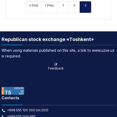
« First
‹ Prev
1
2
3
Republican stock exchange «Toshkent»
When using materials published on this site, a link to www.uzse.uz
is required.
Feedback
Contacts
+998 555 100 300 (int:200)
+998 555 009 995