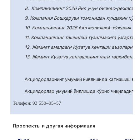
8.
Компаниянинг 2026 йил учун бизнес-режасини
9. Компания Бошқаруви томонидан кундалик хўжа
10.
Компаниянинг 2026 йил молиявий–хўжалик фаол
11.
Компаниянинг ташкилий тузилмасига ўзгартири
12. Жамият амалдаги Кузатув кенгаши аъзоларини
13. Жамият Кузатув кенгашининг янги таркибини с
Акциядорларнинг умумий йиғилишида қатнашиш ва 
Акциядорлар умумий йиғилишда
кўриб чиқиладиган
Телефон: 93 550
–
05
–
57
Проспекты и другая информация