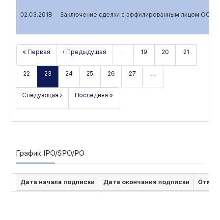
02.03.2018
Заключение сделки с аффилированным лицом ООО 
« Первая
‹ Предыдущая
…
19
20
21
22
23
24
25
26
27
…
Следующая ›
Последняя »
График IPO/SPO/PO
Дата начала подписки
Дата окончания подписки
Отмен