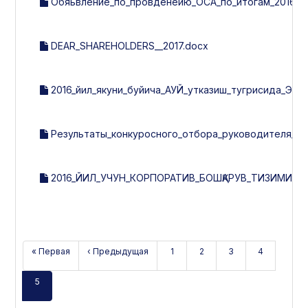
Обяьвление_по_провденеию_ОСА_по_итогам_2016г..
DEAR_SHAREHOLDERS__2017.docx
2016_йил_якуни_буйича_АУЙ_утказиш_тугрисида_ЭЪ
Результаты_конкуросного_отбора_руководителя_ис
2016_ЙИЛ_УЧУН_КОРПОРАТИВ_БОШҚАРУВ_ТИЗИМИНИ
« Первая
‹ Предыдущая
1
2
3
4
5