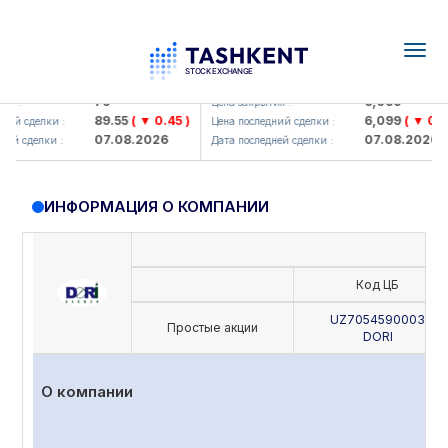
Togg
navig
amkorbank> ATB)
UZMK (<O'zmetkombinat> AJ)
79
6,099
 :
Цена закрытия :
89.55
( ▼ 0.45 )
6,099
( ▼ 0.96 
й сделки :
Цена последний сделки :
07.08.2026
07.08.2026
й сделки :
Дата последней сделки :
ИНФОРМАЦИЯ О КОМПАНИИ
Код ЦБ
UZ7054590003
Простые акции
DORI
О компании