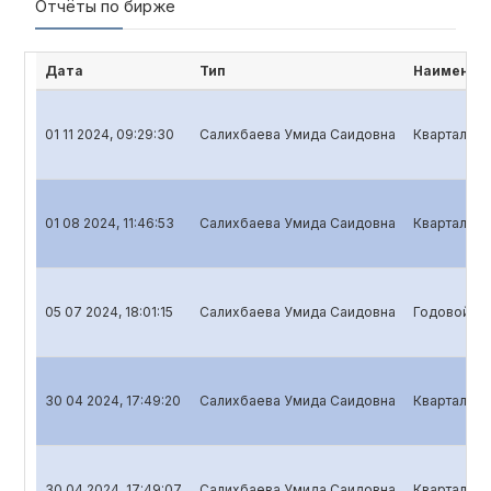
Отчёты по бирже
Дата
Тип
Наименова
01 11 2024, 09:29:30
Салихбаева Умида Саидовна
Квартальны
01 08 2024, 11:46:53
Салихбаева Умида Саидовна
Квартальны
05 07 2024, 18:01:15
Салихбаева Умида Саидовна
Годовой от
30 04 2024, 17:49:20
Салихбаева Умида Саидовна
Квартальны
30 04 2024, 17:49:07
Салихбаева Умида Саидовна
Квартальны