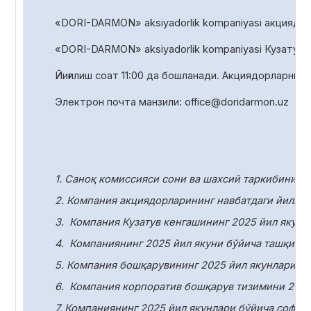
«DORI-DARMON» aksiyadorlik kompaniyasi акциядорл
«DORI-DARMON» aksiyadorlik
kompaniyasi Кузатув 
Йиғилиш соат
1
1
:00 да
бошланади. Акциядорларни р
Электрон почта манзили:
office
@
doridarmon
.
uz
1. Саноқ комиссияси сони ва шахсий таркибини т
2. Компания акциядорларининг навбатдаги йилли
3.
Компания Кузатув кенгашининг 2025 йил якунл
4.
Компаниянинг 2025 йил якуни бўйича ташқи ау
5. Компания бошқарувининг 2025 йил якунлари бў
6.
Компания корпоратив бошқарув тизимини 2025
7. Компаниянинг 2025 йил якунлари бўйича соф ф