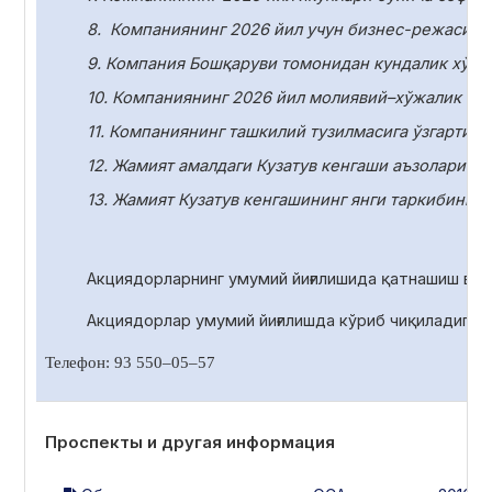
8.
Компаниянинг 2026 йил учун бизнес-режасини
9. Компания Бошқаруви томонидан кундалик хўжа
10.
Компаниянинг 2026 йил молиявий–хўжалик фаол
11.
Компаниянинг ташкилий тузилмасига ўзгартири
12. Жамият амалдаги Кузатув кенгаши аъзоларини
13. Жамият Кузатув кенгашининг янги таркибини с
Акциядорларнинг умумий йиғилишида қатнашиш ва 
Акциядорлар умумий йиғилишда
кўриб чиқиладиган
Телефон: 93 550
–
05
–
57
Проспекты и другая информация