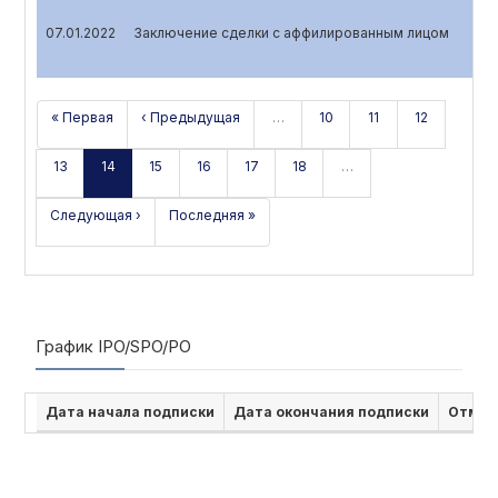
07.01.2022
Заключение сделки с аффилированным лицом
« Первая
‹ Предыдущая
…
10
11
12
13
14
15
16
17
18
…
Следующая ›
Последняя »
График IPO/SPO/PO
Дата начала подписки
Дата окончания подписки
Отмен