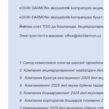
«DORI-DARMON» aksiyadorlik kompaniyasi акциядорл
«DORI-DARMON» aksiyadorlik
kompaniyasi Кузатув 
Йиғилиш соат
1
1
:00 да
бошланади. Акциядорларни р
Электрон почта манзили:
office
@
doridarmon
.
uz
1. Саноқ комиссияси сони ва шахсий таркибини т
2. Компания акциядорларининг навбатдаги йилли
3.
Компания Кузатув кенгашининг 2025 йил якунл
4.
Компаниянинг 2025 йил якуни бўйича ташқи ау
5. Компания бошқарувининг 2025 йил якунлари бў
6.
Компания корпоратив бошқарув тизимини 2025
7. Компаниянинг 2025 йил якунлари бўйича соф ф