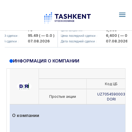
Togg
navig
amkorbank> ATB)
UZMK (<O'zmetkombinat> AJ)
79
6,099
 :
Цена закрытия :
95.49
( — 0.0 )
6,400
( — 0.0 )
й сделки :
Цена последний сделки :
07.08.2026
07.08.2026
й сделки :
Дата последней сделки :
ИНФОРМАЦИЯ О КОМПАНИИ
Код ЦБ
UZ7054590003
Простые акции
DORI
О компании