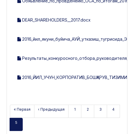
Обяьвление_по_провденеию_ОСА_по_итогам_2016г..
DEAR_SHAREHOLDERS__2017.docx
2016_йил_якуни_буйича_АУЙ_утказиш_тугрисида_ЭЪ
Результаты_конкуросного_отбора_руководителя_ис
2016_ЙИЛ_УЧУН_КОРПОРАТИВ_БОШҚАРУВ_ТИЗИМИНИ
« Первая
‹ Предыдущая
1
2
3
4
5