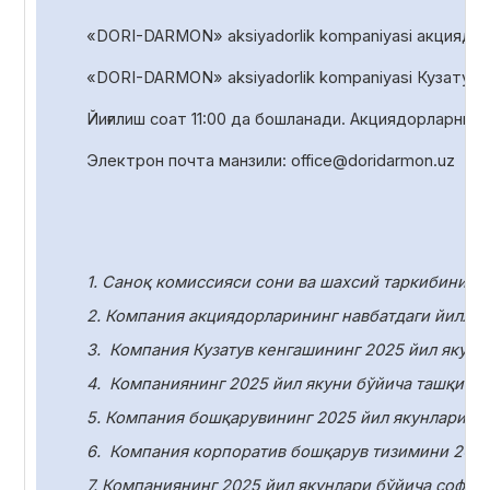
«DORI-DARMON» aksiyadorlik kompaniyasi акциядорл
«DORI-DARMON» aksiyadorlik
kompaniyasi Кузатув 
Йиғилиш соат
1
1
:00 да
бошланади. Акциядорларни р
Электрон почта манзили:
office
@
doridarmon
.
uz
1. Саноқ комиссияси сони ва шахсий таркибини т
2. Компания акциядорларининг навбатдаги йилли
3.
Компания Кузатув кенгашининг 2025 йил якунл
4.
Компаниянинг 2025 йил якуни бўйича ташқи ау
5. Компания бошқарувининг 2025 йил якунлари бў
6.
Компания корпоратив бошқарув тизимини 2025
7. Компаниянинг 2025 йил якунлари бўйича соф ф