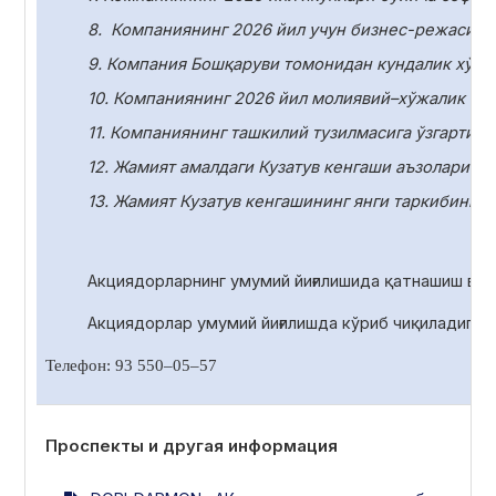
8.
Компаниянинг 2026 йил учун бизнес-режасини
9. Компания Бошқаруви томонидан кундалик хўжа
10.
Компаниянинг 2026 йил молиявий–хўжалик фаол
11.
Компаниянинг ташкилий тузилмасига ўзгартири
12. Жамият амалдаги Кузатув кенгаши аъзоларини
13. Жамият Кузатув кенгашининг янги таркибини с
Акциядорларнинг умумий йиғилишида қатнашиш ва 
Акциядорлар умумий йиғилишда
кўриб чиқиладиган
Телефон: 93 550
–
05
–
57
Проспекты и другая информация