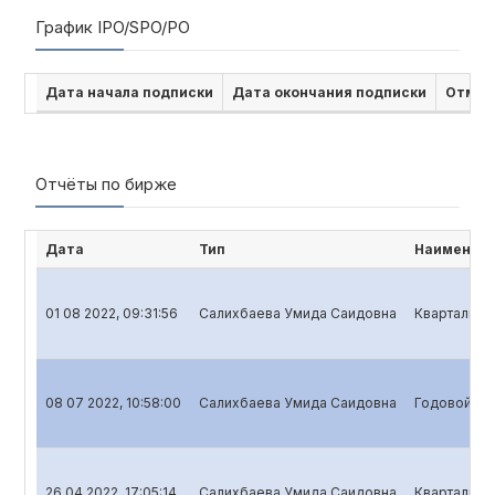
График IPO/SPO/PO
Дата начала подписки
Дата окончания подписки
Отмен
Отчёты по бирже
Дата
Тип
Наименова
01 08 2022, 09:31:56
Салихбаева Умида Саидовна
Квартальный
08 07 2022, 10:58:00
Салихбаева Умида Саидовна
Годовой отч
26 04 2022, 17:05:14
Салихбаева Умида Саидовна
Квартальны