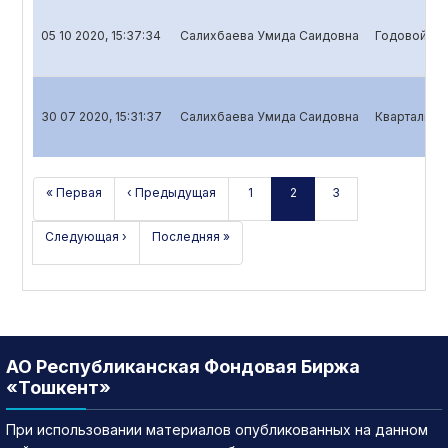
05 10 2020, 15:37:34
Салихбаева Умида Саидовна
Годовой отч
30 07 2020, 15:31:37
Салихбаева Умида Саидовна
Квартальный
« Первая
‹ Предыдущая
1
2
3
Следующая ›
Последняя »
АО Республиканская Фондовая Биржа
«Тошкент»
При использовании материалов опубликованных на данном