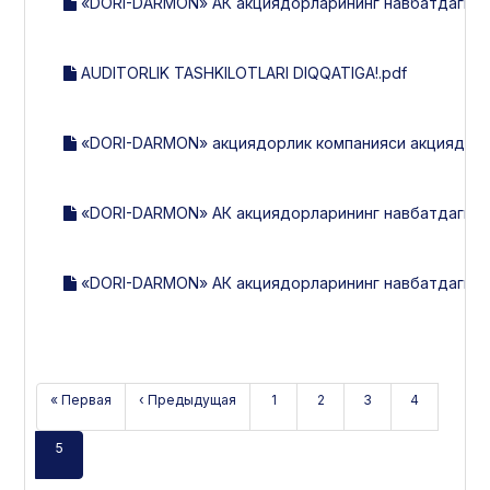
«DORI-DARMON» АК акциядорларининг навбатдаги йил
AUDITORLIK TASHKILOTLARI DIQQATIGA!.pdf
«DORI-DARMON» акциядорлик компанияси акциядорлар
«DORI-DARMON» АК акциядорларининг навбатдаги йил
«DORI-DARMON» АК акциядорларининг навбатдаги йилл
« Первая
‹ Предыдущая
1
2
3
4
5