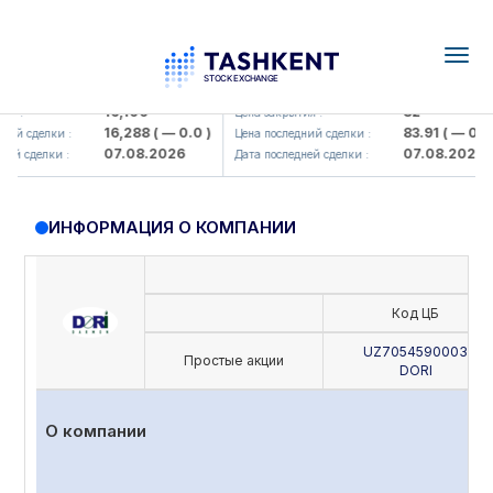
Togg
navig
Olmaliq KMK> AJ)
KFSK (<Kafolat sug'urta kompaniy
16,100
82
 :
Цена закрытия :
16,288
( — 0.0 )
83.91
( — 0.0 )
ий сделки :
Цена последний сделки :
07.08.2026
07.08.2026
й сделки :
Дата последней сделки :
ИНФОРМАЦИЯ О КОМПАНИИ
Код ЦБ
UZ7054590003
Простые акции
DORI
О компании