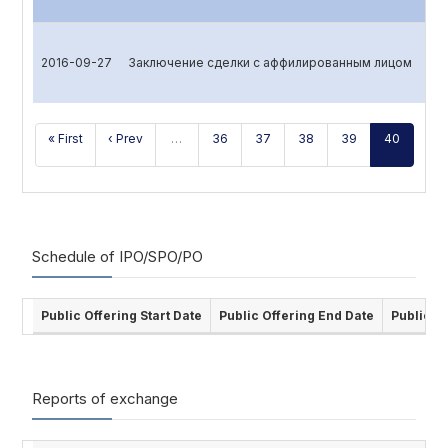
2016-09-27
Заключение сделки с аффилированным лицом
« First
‹ Prev
…
36
37
38
39
40
Schedule of IPO/SPO/PO
Public Offering Start Date
Public Offering End Date
Public O
Reports of exchange