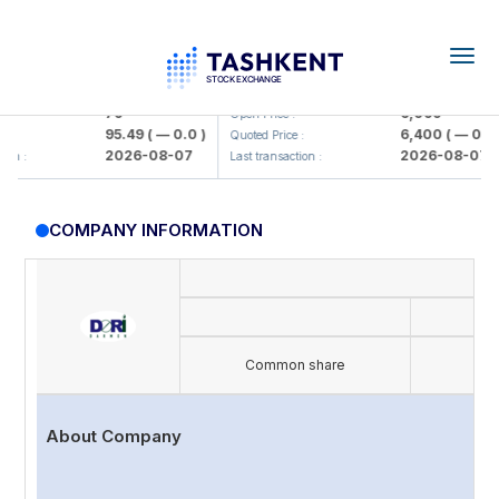
Togg
navig
amkorbank> ATB)
UZMK (<O'zmetkombinat> AJ)
79
6,099
Open Price :
95.49
( — 0.0 )
6,400
( — 0.0 )
Quoted Price :
2026-08-07
2026-08-07
 :
Last transaction :
COMPANY INFORMATION
I
Common share
About Company