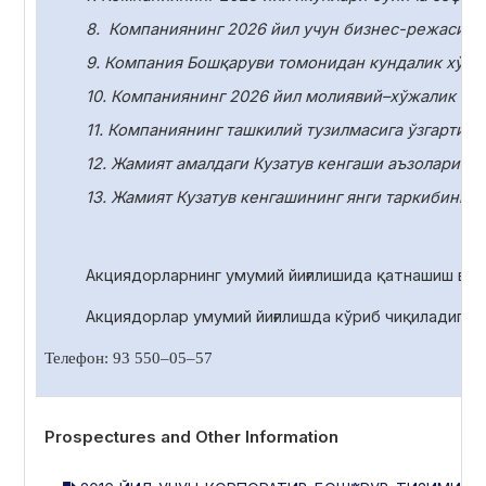
8.
Компаниянинг 2026 йил учун бизнес-режасини
9. Компания Бошқаруви томонидан кундалик хўжа
10.
Компаниянинг 2026 йил молиявий–хўжалик фаол
11.
Компаниянинг ташкилий тузилмасига ўзгартири
12. Жамият амалдаги Кузатув кенгаши аъзоларини
13. Жамият Кузатув кенгашининг янги таркибини с
Акциядорларнинг умумий йиғилишида қатнашиш ва 
Акциядорлар умумий йиғилишда
кўриб чиқиладиган
Телефон: 93 550
–
05
–
57
Prospectures and Other Information