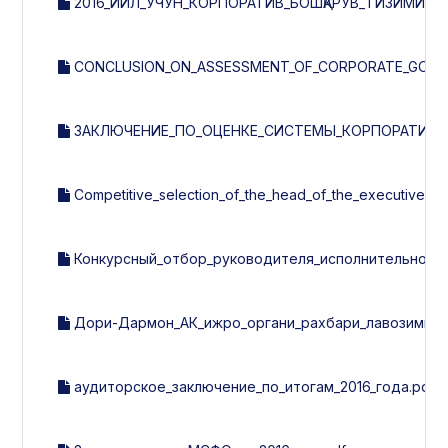
2016_ЙИЛ_УЧУН_КОРПОРАТИВ_БОШҚАРУВ_ТИЗИМИНИ
CONCLUSION_ON_ASSESSMENT_OF_CORPORATE_GOVER
ЗАКЛЮЧЕНИЕ_ПО_ОЦЕНКЕ_СИСТЕМЫ_КОРПОРАТИВНОГ
Competitive_selection_of_the_head_of_the_executive_b
Конкурсный_отбор_руководителя_исполнительного
Дори-Дармон_АК_ижро_органи_рахбари_лавозимига_
аудиторское_заключение_по_итогам_2016_года.pdf