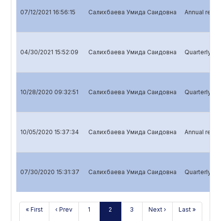
07/12/2021 16:56:15
Салихбаева Умида Саидовна
Annual repor
04/30/2021 15:52:09
Салихбаева Умида Саидовна
Quarterly rep
10/28/2020 09:32:51
Салихбаева Умида Саидовна
Quarterly re
10/05/2020 15:37:34
Салихбаева Умида Саидовна
Annual repor
07/30/2020 15:31:37
Салихбаева Умида Саидовна
Quarterly rep
« First
‹ Prev
1
2
3
Next ›
Last »