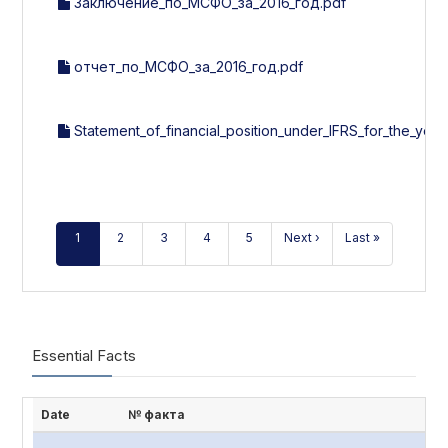
Заключение_по_МСФО_за_2016_год.pdf
отчет_по_МСФО_за_2016_год.pdf
Statement_of_financial_position_under_IFRS_for_the_year
1
2
3
4
5
Next ›
Last »
Essential Facts
Date
№ факта