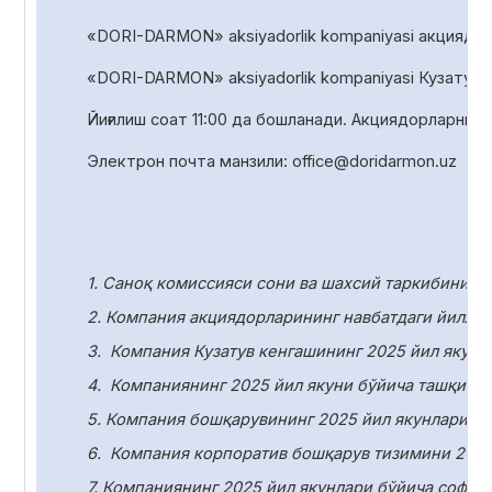
«DORI-DARMON» aksiyadorlik kompaniyasi акциядорл
«DORI-DARMON» aksiyadorlik
kompaniyasi Кузатув 
Йиғилиш соат
1
1
:00 да
бошланади. Акциядорларни р
Электрон почта манзили:
office
@
doridarmon
.
uz
1. Саноқ комиссияси сони ва шахсий таркибини т
2. Компания акциядорларининг навбатдаги йилли
3.
Компания Кузатув кенгашининг 2025 йил якунл
4.
Компаниянинг 2025 йил якуни бўйича ташқи ау
5. Компания бошқарувининг 2025 йил якунлари бў
6.
Компания корпоратив бошқарув тизимини 2025
7. Компаниянинг 2025 йил якунлари бўйича соф ф