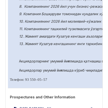
8.
Компаниянинг 2026 йил учун бизнес-режасини
9. Компания Бошқаруви томонидан кундалик хўжа
10.
Компаниянинг 2026 йил молиявий–хўжалик фаол
11.
Компаниянинг ташкилий тузилмасига ўзгартири
12. Жамият амалдаги Кузатув кенгаши аъзоларини
13. Жамият Кузатув кенгашининг янги таркибини с
Акциядорларнинг умумий йиғилишида қатнашиш ва 
Акциядорлар умумий йиғилишда
кўриб чиқиладиган
Телефон: 93 550
–
05
–
57
Prospectures and Other Information