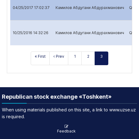
04/25/2017 17:02:37
Камилов Абдугани Абдурахманович
Quart
10/25/2016 14:32:26
Камилов Абдугани Абдурахманович
Quart
« First
‹ Prev
1
2
3
Republican stock exchange «Toshkent»
When using materials published on this site, a link to www.uzse.uz
is required.
Feedback