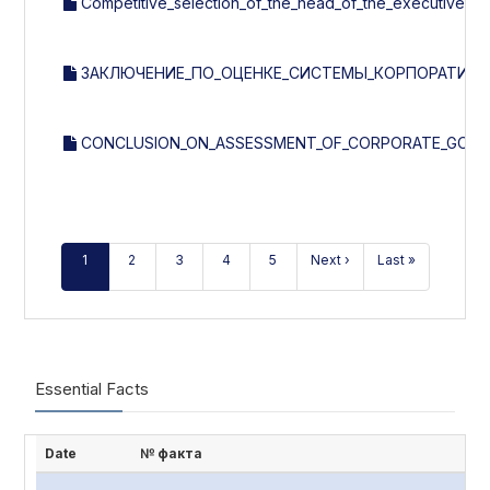
Competitive_selection_of_the_head_of_the_executive_b
ЗАКЛЮЧЕНИЕ_ПО_ОЦЕНКЕ_СИСТЕМЫ_КОРПОРАТИВНОГ
CONCLUSION_ON_ASSESSMENT_OF_CORPORATE_GOVER
1
2
3
4
5
Next ›
Last »
Essential Facts
Date
№ факта