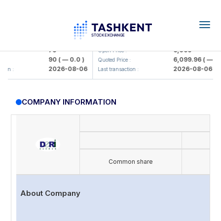
Togg
navig
Hamkorbank> ATB)
UZMK (<O'zmetkombinat> AJ)
79
6,099
Open Price :
90
( — 0.0 )
6,099.96
( — 0.0 
:
Quoted Price :
2026-08-06
2026-08-06
on :
Last transaction :
COMPANY INFORMATION
I
Common share
About Company