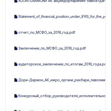
«DORI-DARMON» АК акциядорларининг навбатдаги йилл
Statement_of_financial_position_under_IFRS_for_the_year
отчет_по_МСФО_за_2016_год.pdf
Заключение_по_МСФО_за_2016_год.pdf
аудиторское_заключение_по_итогам_2016_года.pdf
Дори-Дармон_АК_ижро_органи_рахбари_лавозимига_
Конкурсный_отбор_руководителя_исполнительного