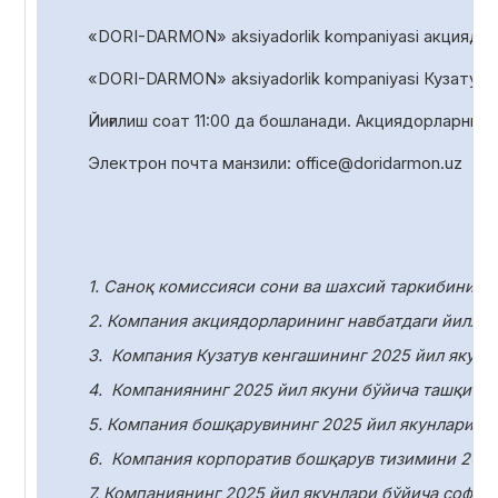
«DORI-DARMON» aksiyadorlik kompaniyasi акциядорл
«DORI-DARMON» aksiyadorlik
kompaniyasi Кузатув 
Йиғилиш соат
1
1
:00 да
бошланади. Акциядорларни р
Электрон почта манзили:
office
@
doridarmon
.
uz
1. Саноқ комиссияси сони ва шахсий таркибини т
2. Компания акциядорларининг навбатдаги йилли
3.
Компания Кузатув кенгашининг 2025 йил якунл
4.
Компаниянинг 2025 йил якуни бўйича ташқи ау
5. Компания бошқарувининг 2025 йил якунлари бў
6.
Компания корпоратив бошқарув тизимини 2025
7. Компаниянинг 2025 йил якунлари бўйича соф ф