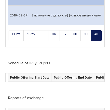
2016-09-27
Заключение сделки с аффилированным лицом
« First
‹ Prev
…
36
37
38
39
40
Schedule of IPO/SPO/PO
Public Offering Start Date
Public Offering End Date
Public O
Reports of exchange