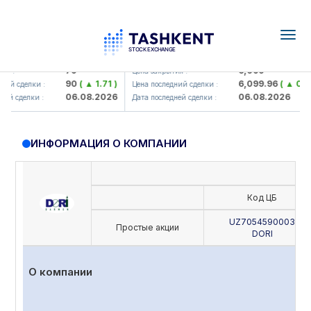
Togg
navig
amkorbank> ATB)
UZMK (<O'zmetkombinat> AJ)
79
6,099
 :
Цена закрытия :
90
( ▲ 1.71 )
6,099.96
( ▲ 0.08 
й сделки :
Цена последний сделки :
06.08.2026
06.08.2026
й сделки :
Дата последней сделки :
ИНФОРМАЦИЯ О КОМПАНИИ
Код ЦБ
UZ7054590003
Простые акции
DORI
О компании