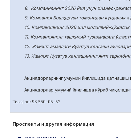
8.
Компаниянинг 2026 йил учун бизнес-режасини
9. Компания Бошқаруви томонидан кундалик хўжа
10.
Компаниянинг 2026 йил молиявий–хўжалик фаол
11.
Компаниянинг ташкилий тузилмасига ўзгартири
12. Жамият амалдаги Кузатув кенгаши аъзоларини
13. Жамият Кузатув кенгашининг янги таркибини с
Акциядорларнинг умумий йиғилишида қатнашиш ва 
Акциядорлар умумий йиғилишда
кўриб чиқиладиган
Телефон: 93 550
–
05
–
57
Проспекты и другая информация