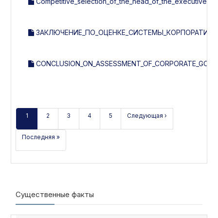
Competitive_selection_of_the_head_of_the_executive_b
ЗАКЛЮЧЕНИЕ_ПО_ОЦЕНКЕ_СИСТЕМЫ_КОРПОРАТИВНОГ
CONCLUSION_ON_ASSESSMENT_OF_CORPORATE_GOVER
1
2
3
4
5
Следующая ›
Последняя »
Существенные факты