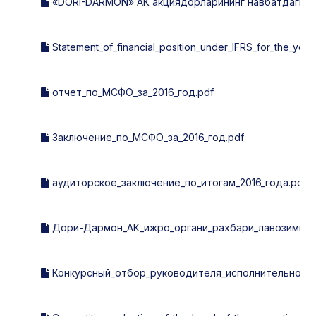
«DORI-DARMON» АК акциядорларининг навбатдаги йилл
Statement_of_financial_position_under_IFRS_for_the_year
отчет_по_МСФО_за_2016_год.pdf
Заключение_по_МСФО_за_2016_год.pdf
аудиторское_заключение_по_итогам_2016_года.pdf
Дори-Дармон_АК_ижро_органи_рахбари_лавозимига_
Конкурсный_отбор_руководителя_исполнительного