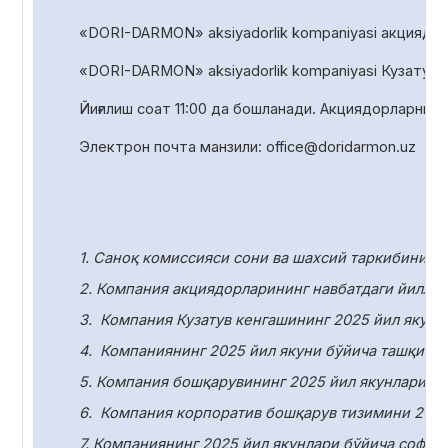
«DORI-DARMON» aksiyadorlik kompaniyasi акциядорл
«DORI-DARMON» aksiyadorlik
kompaniyasi Кузатув 
Йиғилиш соат
1
1
:00 да
бошланади. Акциядорларни р
Электрон почта манзили:
office
@
doridarmon
.
uz
1. Саноқ комиссияси сони ва шахсий таркибини т
2. Компания акциядорларининг навбатдаги йилли
3.
Компания Кузатув кенгашининг 2025 йил якунл
4.
Компаниянинг 2025 йил якуни бўйича ташқи ау
5. Компания бошқарувининг 2025 йил якунлари бў
6.
Компания корпоратив бошқарув тизимини 2025
7. Компаниянинг 2025 йил якунлари бўйича соф ф