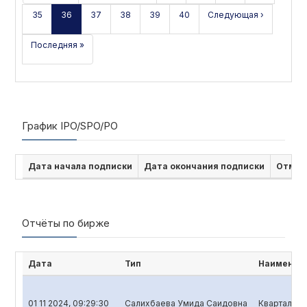
35
36
37
38
39
40
Следующая ›
Последняя »
График IPO/SPO/PO
Дата начала подписки
Дата окончания подписки
Отмен
Отчёты по бирже
Дата
Тип
Наименова
01 11 2024, 09:29:30
Салихбаева Умида Саидовна
Квартальны