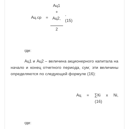
Ац1
+
,
Ац.ср
=
Ац2,
(15)
2
где:
Ац1 и Ац2 – величина акционерного капитала на
начало и конец отчетного периода, сум; эти величины
определяются по следующей формуле (16):
Ац = ∑К
i
х
Ni
,
(16)
где: