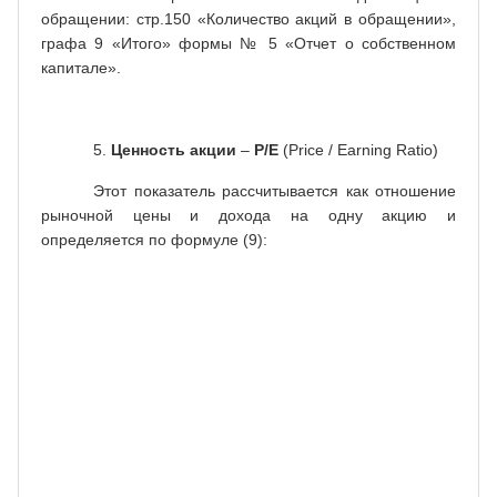
обращении: стр.150 «Количество акций в обращении»,
графа 9 «Итого» формы № 5 «Отчет о собственном
капитале».
5.
Ценность
акции
–
Р
/
Е
(Price / Earning Ratio)
Этот показатель рассчитывается как отношение
рыночной цены и дохода на одну акцию и
определяется по формуле (9):
рыночная
Rp
цена
Р/
,
акции
=
=
Е
(9)
доход на
E
/
S
акцию