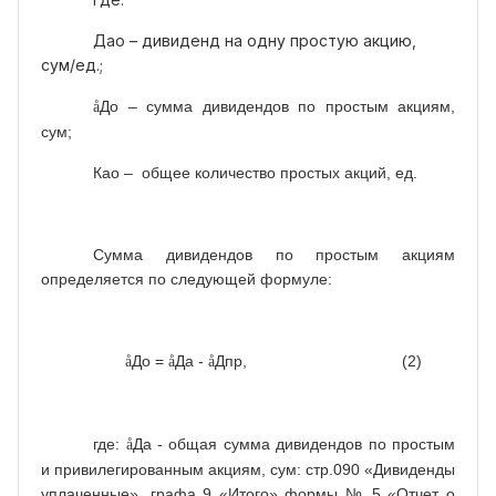
Дао – дивиденд на одну простую акцию,
сум/ед.;
До – сумма дивидендов по простым акциям,
å
сум;
Као – общее количество простых акций, ед.
Сумма дивидендов по простым акциям
определяется по следующей формуле:
До =
Да -
Дпр, (2)
å
å
å
где:
Да - общая сумма дивидендов по простым
å
и привилегированным акциям, сум: стр.090 «Дивиденды
уплаченные», графа 9 «Итого» формы № 5 «Отчет о