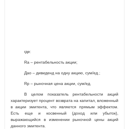
простую
,
акцию
Ra
=
=
(10)
рыночная
Rp
цена
акции
где:
Rа – рентабельность акции;
Дао – дивиденд на одну акцию, сум/ед.;
Rp
– рыночная цена акции, сум/ед.
В целом показатель рентабельности акций
характеризует процент возврата на капитал, вложенный
в акции эмитента, что является прямым эффектом.
Есть еще и косвенный (доход или убыток),
выражающийся в изменении рыночной цены акций
данного эмитента.