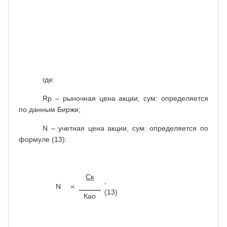
акции
,
Кк
=
=
(12)
учетная
N
цена
акции
где:
Rp
– рыночная цена акции, сум: определяется
по данным Биржи;
N – учетная цена акции, сум: определяется по
формуле (13):
Ск
,
N
=
(13)
Као