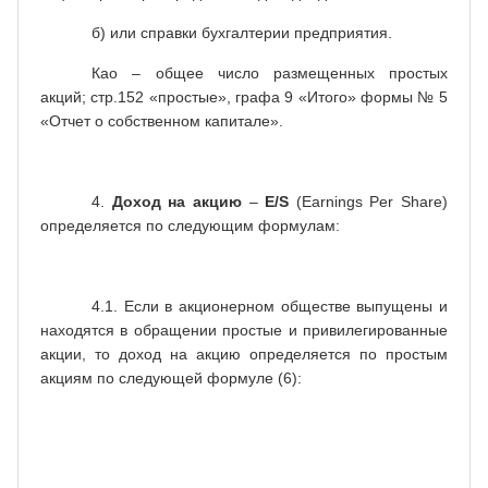
б) или справки бухгалтерии предприятия.
Као – общее число размещенных простых
акций; стр.152 «простые», графа 9 «Итого» формы № 5
«Отчет о собственном капитале».
4.
Доход на акцию
–
E
/
S
(Earnings Pe
r
Share)
определяется по следующим формулам:
4.1. Если в акционерном обществе выпущены и
находятся в обращении простые и привилегированные
акции, то доход на акцию определяется по простым
акциям по следующей формуле (6):
чистая прибыль –
Чп -
дивиденды по
Дпр
å