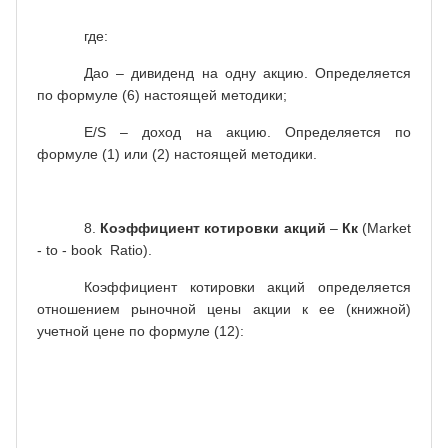
где:
Дао – дивиденд на одну акцию. Определяется
по формуле (6) настоящей методики;
Е/
S
– доход на акцию. Определяется по
формуле (1) или (2) настоящей методики.
8.
Коэффициент котировки акций
–
Кк
(Market
- to - book Ratio).
Коэффициент котировки акций определяется
отношением рыночной цены акции к ее (книжной)
учетной цене по формуле (12):
рыночная
Rp
цена