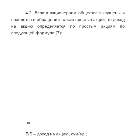
4.2. Если в акционерном обществе выпущены и
находятся в обращении только простые акции, то доход
на акцию определяется по простым акциям по
следующей формуле (7):
чистая
Чп
прибыль
общее
Као
,
E
/
S
=
=
количество
(7)
простых
акций в
обращении
где:
E
/
S
– доход на акцию, сум/ед.;