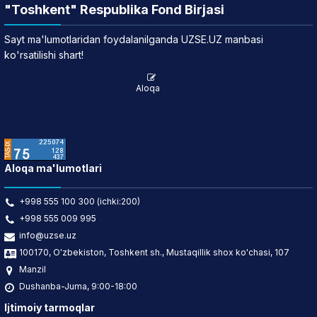
"Toshkent" Respublika Fond Birjasi
Sayt ma'lumotlaridan foydalanilganda UZSE.UZ manbasi
ko'rsatilishi shart!
Aloqa
Aloqa ma'lumotlari
+998 555 100 300 (ichki:200)
+998 555 009 995
info@uzse.uz
100170, O'zbekiston, Toshkent sh., Mustaqillik shox ko'chasi, 107
Manzil
Dushanba-Juma, 9:00-18:00
Ijtimoiy tarmoqlar