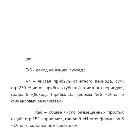
привилегированным
,
акциям
E
/
S
=
=
(6)
общее количество
Као
простых акций в
обращении
где:
E
/
S
- доход на акцию, сум/ед.;
Чп – чистая прибыль отчетного периода, сум:
стр.270 «Чистая прибыль (убыток) отчетного периода»,
графа 5 «Доходы (прибыль)», формы №2 «Отчет о
финансовых результатах»;
Као – общее число размещенных простых
акций: стр.152 «простые», графа 9 «Итого» формы № 5
«Отчет о собственном капитале»;