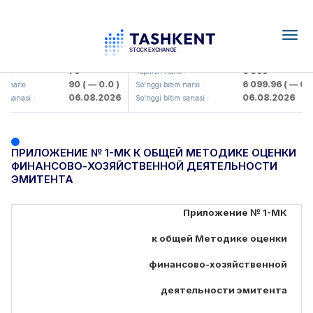
Togg
navig
amkorbank> ATB)
UZMK (<O'zmetkombinat> AJ)
79
6 099
Yopilish narxi :
90
( — 0.0 )
6 099.96
( — 0.0 )
rxi :
So'nggi bitim narxi :
06.08.2026
06.08.2026
anasi :
So'nggi bitim sanasi :
ПРИЛОЖЕНИЕ № 1-МК К ОБЩЕЙ МЕТОДИКЕ ОЦЕНКИ
ФИНАНСОВО-ХОЗЯЙСТВЕННОЙ ДЕЯТЕЛЬНОСТИ
ЭМИТЕНТА
Приложение № 1-МК
к общей Методике оценки
финансово-хозяйственной
деятельности эмитента