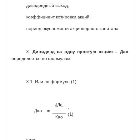
дивидендный выход;
коэффициент котировки акций;
период окупаемости акционерного капитала.
3.
Дивиденд на одну простую акцию – Дао
определяется по формулам:
3.1. Или по формуле (1):
До
å
,
Дао
=
(1)
Као
где: