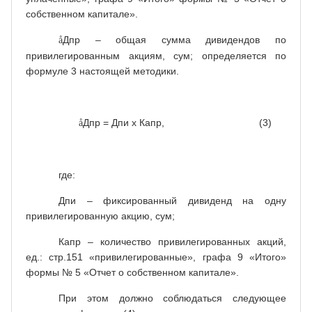
собственном капитале».
Дпр – общая сумма дивидендов по
å
привилегированным акциям, сум; определяется по
формуле 3 настоящей методики.
Дпр = Дпи х Капр, (3)
å
где:
Дпи – фиксированный дивиденд на одну
привилегированную акцию, сум;
Капр – количество привилегированных акций,
ед.: стр.151 «привилегированные», графа 9 «Итого»
формы № 5 «Отчет о собственном капитале».
При этом должно соблюдаться следующее