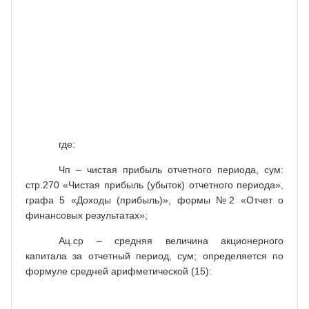
Средняя
Ац.ср
величина
акционерного
,
Тац
=
=
капитала
(14)
Чистая
Чп
прибыль
где:
Чп – чистая прибыль отчетного периода, сум:
стр.270 «Чистая прибыль (убыток) отчетного периода»,
графа 5 «Доходы (прибыль)», формы №2 «Отчет о
финансовых результатах»;
Ац.ср – средняя величина акционерного
капитала за отчетный период, сум; определяется по
формуле средней арифметической (15):