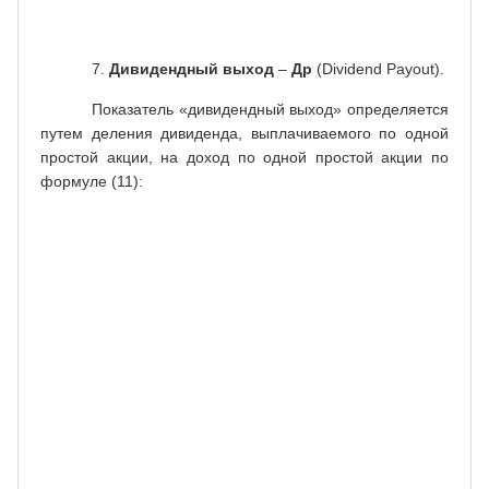
7.
Дивидендный выход
–
Др
(Dividend Payout).
Показатель «дивидендный выход» определяется
путем деления дивиденда, выплачиваемого по одной
простой акции, на доход по одной простой акции по
формуле (11):
дивиденд
Дао
на одну
простую
акцию
,
Др
=
=
(11)
доход на
Е/
S
одну
простую
акцию