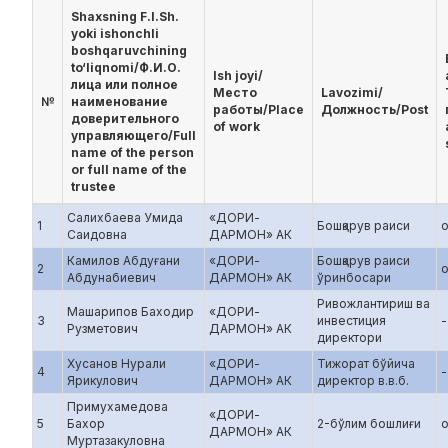
Shaxsning F.I.Sh.
yoki ishonchli
boshqaruvchining
to‘liqnomi/Ф.И.О.
Ish joyi/
лица или полное
Место
Lavozimi/
№
наименование
работы/Place
Должность/Post
доверительного
of work
управляющего/Full
name of the person
or full name of the
trustee
Салихбаева Умида
«ДОРИ-
1
Бошқарув раиси
Саидовна
ДАРМОН» АК
Камилов Абдуғани
«ДОРИ-
Бошқарув раиси
2
Абдунабиевич
ДАРМОН» АК
ўринбосари
Ривожлантириш ва
Машарипов Баходир
«ДОРИ-
3
инвестиция
-
Рузметович
ДАРМОН» АК
директори
Хусанов Нурали
«ДОРИ-
Тижорат бўйича
4
-
Ярикулович
ДАРМОН» АК
директор в.в.б.
Примухамедова
«ДОРИ-
5
Бахор
2-бўлим бошлиғи
ДАРМОН» АК
Муртазакуловна