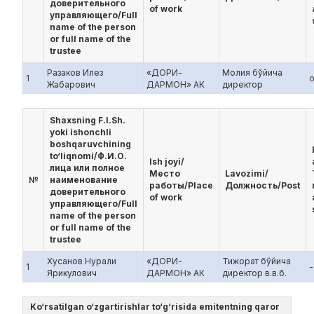
доверительного
of work
управляющего/Full
name of the person
or full name of the
trustee
Разаков Илез
«ДОРИ-
Молия бўйича
1
Жабарович
ДАРМОН» АК
директор
Shaxsning F.I.Sh.
yoki ishonchli
boshqaruvchining
to‘liqnomi/Ф.И.О.
Ish joyi/
лица или полное
Место
Lavozimi/
№
наименование
работы/Place
Должность/Post
доверительного
of work
управляющего/Full
name of the person
or full name of the
trustee
Хусанов Нурали
«ДОРИ-
Тижорат бўйича
1
-
Ярикулович
ДАРМОН» АК
директор в.в.б.
Ko‘rsatilgan o‘zgartirishlar to‘g‘risida emitentning qaror