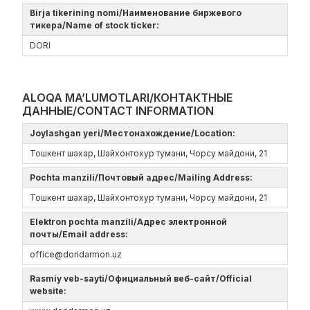
Birja tikerining nomi/Наименование биржевого
тикера/Name of stock ticker:
DORI
ALOQA MA’LUMOTLARI/КОНТАКТНЫЕ
ДАННЫЕ/CONTACT INFORMATION
Joylashgan yeri/Местонахождение/Location:
Тошкент шахар, Шайхонтохур тумани, Чорсу майдони, 21
Pochta manzili/Почтовый адрес/Mailing Address:
Тошкент шахар, Шайхонтохур тумани, Чорсу майдони, 21
Elektron pochta manzili/Адрес электронной
почты/Email address:
office@doridarmon.uz
Rasmiy veb-sayti/Официальный веб-сайт/Official
website: