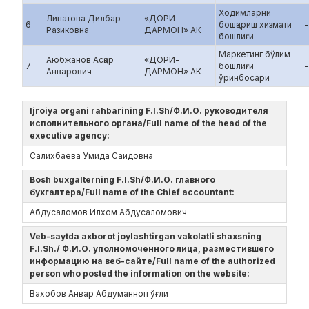
Ходимларни
Липатова Дилбар
«ДОРИ-
6
бошқариш хизмати
-
Разиковна
ДАРМОН» АК
бошлиғи
Маркетинг бўлим
Аюбжанов Асқар
«ДОРИ-
7
бошлиғи
-
Анварович
ДАРМОН» АК
ўринбосари
Ijroiya organi rahbarining F.I.Sh/Ф.И.О. руководителя
исполнительного органа/Full name of the head of the
executive agency:
Салихбаева Умида Саидовна
Bosh buxgalterning F.I.Sh/Ф.И.О. главного
бухгалтера/Full name of the Chief accountant:
Абдусаломов Илхом Абдусаломович
Veb-saytda axborot joylashtirgan vakolatli shaxsning
F.I.Sh./ Ф.И.О. уполномоченного лица, разместившего
информацию на веб-сайте/Full name of the authorized
person who posted the information on the website:
Вахобов Анвар Абдуманноп ўғли