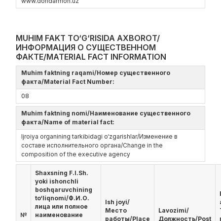
www.doridarmon.uz
MUHIM FAKT TO‘G‘RISIDA AXBOROT/
ИНФОРМАЦИЯ О СУЩЕСТВЕННОМ
ФАКТЕ/MATERIAL FACT INFORMATION
Muhim faktning raqami/Номер существенного
факта/Material Fact Number:
08
Muhim faktning nomi/Наименование существенного
факта/Name of material fact:
Ijroiya organining tarkibidagi o‘zgarishlar/Изменение в
составе исполнительного органа/Change in the
composition of the executive agency
Shaxsning F.I.Sh.
yoki ishonchli
boshqaruvchining
to‘liqnomi/Ф.И.О.
Ish joyi/
лица или полное
Место
Lavozimi/
№
наименование
работы/Place
Должность/Post