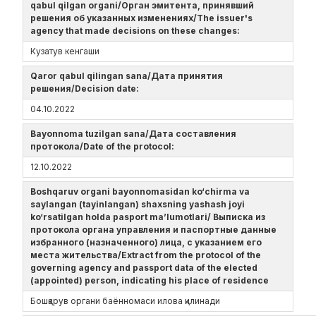
qabul qilgan organi/Орган эмитента, принявший
решения об указанных изменениях/The issuer's
agency that made decisions on these changes:
Кузатув кенгаши
Qaror qabul qilingan sana/Дата принятия
решения/Decision date:
04.10.2022
Bayonnoma tuzilgan sana/Дата составления
протокола/Date of the protocol:
12.10.2022
Boshqaruv organi bayonnomasidan ko‘chirma va
saylangan (tayinlangan) shaxsning yashash joyi
ko‘rsatilgan holda pasport ma’lumotlari/ Выписка из
протокола органа управления и паспортные данные
избранного (назначенного) лица, с указанием его
места жительства/Extract from the protocol of the
governing agency and passport data of the elected
(appointed) person, indicating his place of residence
Бошқарув органи баённомаси илова қилинади