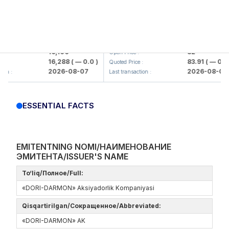
lmaliq KMK> AJ)
KFSK (<Kafolat sug'urta kompaniya
16,100
82
Open Price :
16,288
( — 0.0 )
83.91
( — 0.0 )
Quoted Price :
2026-08-07
2026-08-07
:
Last transaction :
ESSENTIAL FACTS
EMITENTNING NOMI/НАИМЕНОВАНИЕ
ЭМИТЕНТА/ISSUER'S NAME
To‘liq/Полное/Full:
«DORI-DARMON» Aksiyadorlik Kompaniyasi
Qisqartirilgan/Сокращенное/Abbreviated:
«DORI-DARMON» AK