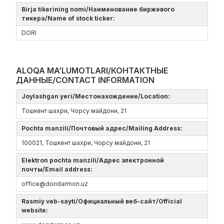
Birja tikerining nomi/Наименование биржевого
тикера/Name of stock ticker:
DORI
ALOQA MA’LUMOTLARI/КОНТАКТНЫЕ
ДАННЫЕ/CONTACT INFORMATION
Joylashgan yeri/Местонахождение/Location:
Тошкент шахри, Чорсу майдони, 21
Pochta manzili/Почтовый адрес/Mailing Address:
100021, Тошкент шахри, Чорсу майдони, 21
Elektron pochta manzili/Адрес электронной
почты/Email address:
office@doridarmon.uz
Rasmiy veb-sayti/Официальный веб-сайт/Official
website: