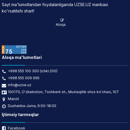
Sayt ma'lumotlaridan foydalanilganda UZSE.UZ manbasi
ko'rsatilishi shart!
Aloqa
Aloqa ma'lumotlari
+998 555 100 300 (ichki:200)
+998 555 009 995
info@uzse.uz
100170, O'zbekiston, Toshkent sh., Mustaqillik shox ko'chasi, 107
Manzil
Dushanba-Juma, 9:00-18:00
Ijtimoiy tarmoqlar
Facebook