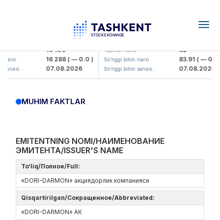
Togg
navig
Olmaliq KMK> AJ)
KFSK (<Kafolat sug'urta kompaniya
16 100
82
:
Yopilish narxi :
16 288
( — 0.0 )
83.91
( — 0.0 )
arxi :
So'nggi bitim narxi :
07.08.2026
07.08.2026
sanasi :
So'nggi bitim sanasi :
MUHIM FAKTLAR
EMITENTNING NOMI/НАИМЕНОВАНИЕ
ЭМИТЕНТА/ISSUER'S NAME
To‘liq/Полное/Full:
«DORI-DARMON» акциядорлик компанияси
Qisqartirilgan/Сокращенное/Abbreviated:
«DORI-DARMON» АК