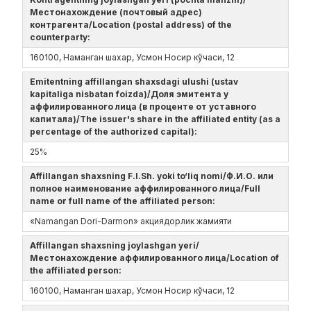
Местонахождение (почтовый адрес)
контрагента/Location (postal address) of the
counterparty:
160100, Наманган шахар, Усмон Носир кўчаси, 12
Emitentning affillangan shaxsdagi ulushi (ustav
kapitaliga nisbatan foizda)/Доля эмитента у
аффилированного лица (в проценте от уставного
капитала)/The issuer's share in the affiliated entity (as a
percentage of the authorized capital):
25%
Affillangan shaxsning F.I.Sh. yoki to‘liq nomi/Ф.И.О. или
полное наименование аффилированного лица/Full
name or full name of the affiliated person:
«Namangan Dori-Darmon» акциядорлик жамияти
Affillangan shaxsning joylashgan yeri/
Местонахождение аффилированного лица/Location of
the affiliated person:
160100, Наманган шахар, Усмон Носир кўчаси, 12