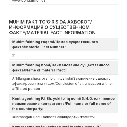
www.doridarmon.uz
MUHIM FAKT TO‘G‘RISIDA AXBOROT/
ИНФОРМАЦИЯ О СУЩЕСТВЕННОМ
ФАКТЕ/MATERIAL FACT INFORMATION
Muhim faktning raqami/Номер существенного
факта/Material Fact Number:
21
Muhim faktning nomi/Наименование существенного
факта/Name of material fact:
Affillangan shaxs bilan bitim tuzilishi/Заключение сделки с
аффилированным лицом/Conclusion of a transaction with an
affiliated person
Kontragentning F.I.Sh. yoki to‘liq nomi/Ф.И.О. или полное
наименование контрагента/Full name or full name of
the counterparty:
«Namangan Dori-Darmon» акциядорлик жамияти
Kontragentning joylashgan yeri (pochta manzili)/