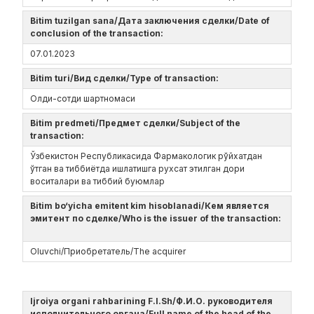
Bitim tuzilgan sana/Дата заключения сделки/Date of
conclusion of the transaction:
07.01.2023
Bitim turi/Вид сделки/Type of transaction:
Олди-сотди шартномаси
Bitim predmeti/Предмет сделки/Subject of the
transaction:
Ўзбекистон Республикасида Фармакологик рўйхатдан
ўтган ва тиббиётда ишлатишга рухсат этилган дори
воситалари ва тиббий буюмлар
Bitim bo‘yicha emitent kim hisoblanadi/Кем является
эмитент по сделке/Who is the issuer of the transaction:
Oluvchi/Приобретатель/The acquirer
Ijroiya organi rahbarining F.I.Sh/Ф.И.О. руководителя
исполнительного органа/Full name of the head of the