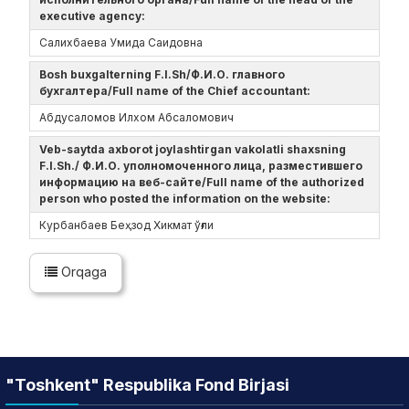
executive agency:
Салихбаева Умида Саидовна
Bosh buxgalterning F.I.Sh/Ф.И.О. главного
бухгалтера/Full name of the Chief accountant:
Абдусаломов Илхом Абсаломович
Veb-saytda axborot joylashtirgan vakolatli shaxsning
F.I.Sh./ Ф.И.О. уполномоченного лица, разместившего
информацию на веб-сайте/Full name of the authorized
person who posted the information on the website:
Курбанбаев Беҳзод Хикмат ўғли
Orqaga
"Toshkent" Respublika Fond Birjasi