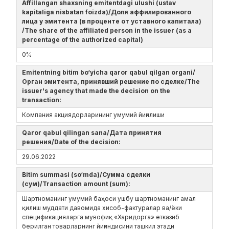
Affillangan shaxsning emitentdagi ulushi (ustav
kapitaliga nisbatan foizda)/Доля аффилированного
лица у эмитента (в проценте от уставного капитала)
/The share of the affiliated person in the issuer (as a
percentage of the authorized capital)
0%
Emitentning bitim bo‘yicha qaror qabul qilgan organi/
Орган эмитента, принявший решение по сделке/The
issuer's agency that made the decision on the
transaction:
Компания акциядорларининг умумий йиғилиши
Qaror qabul qilingan sana/Дата принятия
решения/Date of the decision:
29.06.2022
Bitim summasi (so‘mda)/Сумма сделки
(сум)/Transaction amount (sum):
Шартноманинг умумий баҳоси ушбу шартноманинг амал
қилиш муддати давомида хисоб-фактуралар ва/ёки
спецификацияларга мувофиқ «Харидорга» етказиб
берилган товарларнинг йиғиндисини ташкил этади