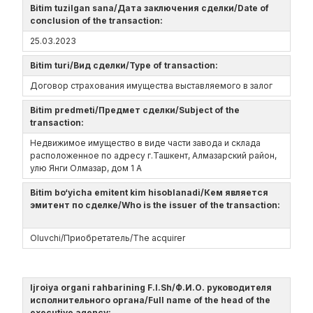
Bitim tuzilgan sana/Дата заключения сделки/Date of
conclusion of the transaction:
25.03.2023
Bitim turi/Вид сделки/Type of transaction:
Договор страхования имущества выставляемого в залог
Bitim predmeti/Предмет сделки/Subject of the
transaction:
Недвижимое имущество в виде части завода и склада
расположенное по адресу г.Ташкент, Алмазарский район,
улю Янги Олмазар, дом 1 А
Bitim bo‘yicha emitent kim hisoblanadi/Кем является
эмитент по сделке/Who is the issuer of the transaction:
Oluvchi/Приобретатель/The acquirer
Ijroiya organi rahbarining F.I.Sh/Ф.И.О. руководителя
исполнительного органа/Full name of the head of the
executive agency: