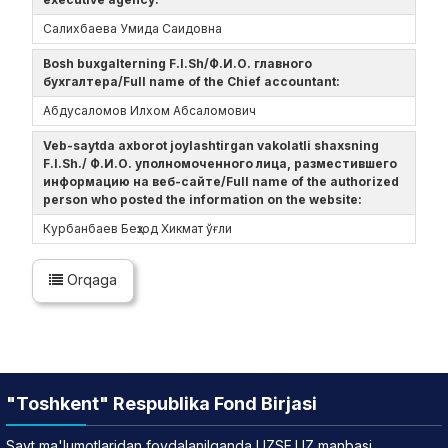
Салихбаева Умида Саидовна
Bosh buxgalterning F.I.Sh/Ф.И.О. главного
бухгалтера/Full name of the Chief accountant:
Абдусаломов Илхом Абсаломович
Veb-saytda axborot joylashtirgan vakolatli shaxsning
F.I.Sh./ Ф.И.О. уполномоченного лица, разместившего
информацию на веб-сайте/Full name of the authorized
person who posted the information on the website:
Курбанбаев Беҳзод Хикмат ўғли
Orqaga
"Toshkent" Respublika Fond Birjasi
Sayt ma'lumotlaridan foydalanilganda UZSE.UZ manbasi