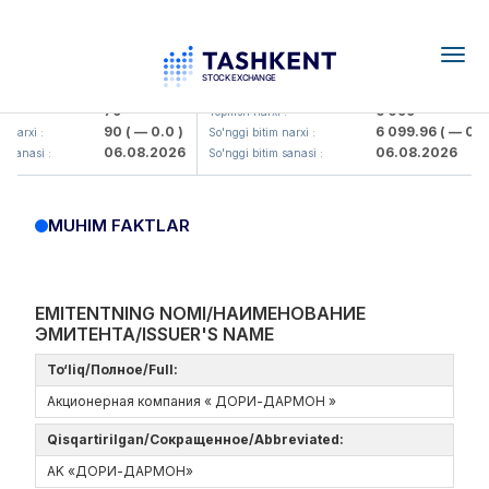
Togg
navig
amkorbank> ATB)
UZMK (<O'zmetkombinat> AJ)
79
6 099
:
Yopilish narxi :
90
( — 0.0 )
6 099.96
( — 0.0 )
narxi :
So'nggi bitim narxi :
06.08.2026
06.08.2026
sanasi :
So'nggi bitim sanasi :
MUHIM FAKTLAR
EMITENTNING NOMI/НАИМЕНОВАНИЕ
ЭМИТЕНТА/ISSUER'S NAME
To‘liq/Полное/Full:
Акционерная компания « ДОРИ-ДАРМОН »
Qisqartirilgan/Сокращенное/Abbreviated:
AK «ДОРИ-ДАРМОН»