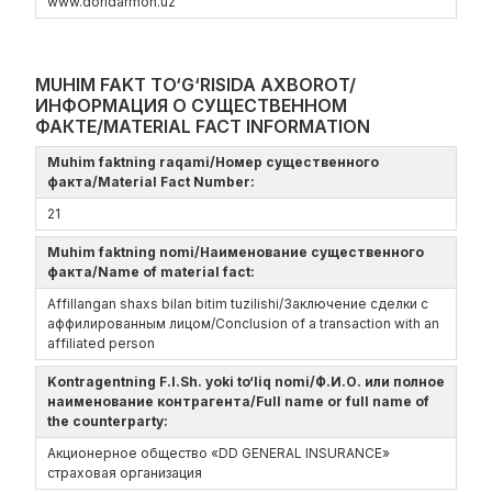
www.doridarmon.uz
MUHIM FAKT TO‘G‘RISIDA AXBOROT/
ИНФОРМАЦИЯ О СУЩЕСТВЕННОМ
ФАКТЕ/MATERIAL FACT INFORMATION
Muhim faktning raqami/Номер существенного
факта/Material Fact Number:
21
Muhim faktning nomi/Наименование существенного
факта/Name of material fact:
Affillangan shaxs bilan bitim tuzilishi/Заключение сделки с
аффилированным лицом/Conclusion of a transaction with an
affiliated person
Kontragentning F.I.Sh. yoki to‘liq nomi/Ф.И.О. или полное
наименование контрагента/Full name or full name of
the counterparty:
Акционерное общество «DD GENERAL INSURANCE»
страховая организация