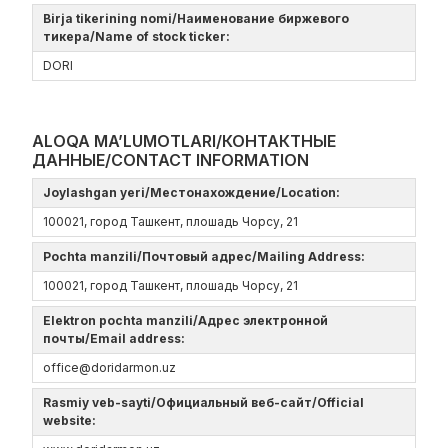
Birja tikerining nomi/Наименование биржевого
тикера/Name of stock ticker:
DORI
ALOQA MA’LUMOTLARI/КОНТАКТНЫЕ
ДАННЫЕ/CONTACT INFORMATION
Joylashgan yeri/Местонахождение/Location:
100021, город Ташкент, плошадь Чорсу, 21
Pochta manzili/Почтовый адрес/Mailing Address:
100021, город Ташкент, плошадь Чорсу, 21
Elektron pochta manzili/Адрес электронной
почты/Email address:
office@doridarmon.uz
Rasmiy veb-sayti/Официальный веб-сайт/Official
website: