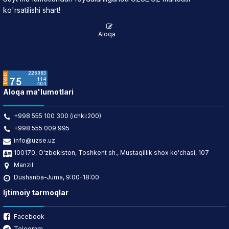
ko'rsatilishi shart!
Aloqa
Aloqa ma'lumotlari
+998 555 100 300 (ichki:200)
+998 555 009 995
info@uzse.uz
100170, O'zbekiston, Toshkent sh., Mustaqillik shox ko'chasi, 107
Manzil
Dushanba-Juma, 9:00-18:00
Ijtimoiy tarmoqlar
Facebook
Telegram