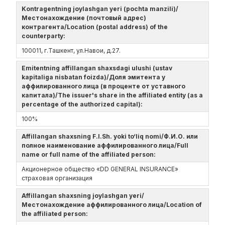
Kontragentning joylashgan yeri (pochta manzili)/
Местонахождение (почтовый адрес)
контрагента/Location (postal address) of the
counterparty:
100011, г.Ташкент, ул.Навои, д.27.
Emitentning affillangan shaxsdagi ulushi (ustav
kapitaliga nisbatan foizda)/Доля эмитента у
аффилированного лица (в проценте от уставного
капитала)/The issuer's share in the affiliated entity (as a
percentage of the authorized capital):
100%
Affillangan shaxsning F.I.Sh. yoki to‘liq nomi/Ф.И.О. или
полное наименование аффилированного лица/Full
name or full name of the affiliated person:
Акционерное общество «DD GENERAL INSURANCE»
страховая организация
Affillangan shaxsning joylashgan yeri/
Местонахождение аффилированного лица/Location of
the affiliated person: