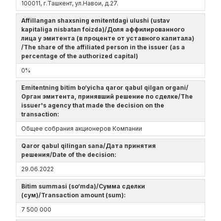
100011, г.Ташкент, ул.Навои, д.27.
Affillangan shaxsning emitentdagi ulushi (ustav
kapitaliga nisbatan foizda)/Доля аффилированного
лица у эмитента (в проценте от уставного капитала)
/The share of the affiliated person in the issuer (as a
percentage of the authorized capital)
0%
Emitentning bitim bo‘yicha qaror qabul qilgan organi/
Орган эмитента, принявший решение по сделке/The
issuer's agency that made the decision on the
transaction:
Общее собрания акционеров Компании
Qaror qabul qilingan sana/Дата принятия
решения/Date of the decision:
29.06.2022
Bitim summasi (so‘mda)/Сумма сделки
(сум)/Transaction amount (sum):
7 500 000