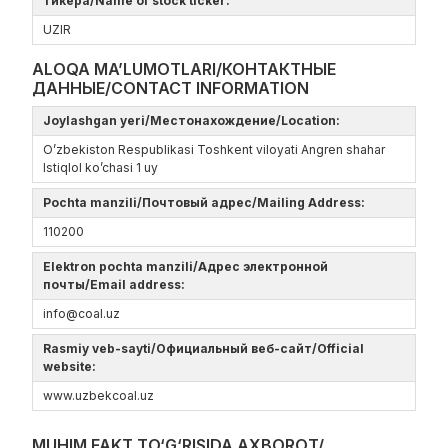
тикера/Name of stock ticker:
UZIR
ALOQA MA’LUMOTLARI/КОНТАКТНЫЕ
ДАННЫЕ/CONTACT INFORMATION
Joylashgan yeri/Местонахождение/Location:
O’zbekiston Respublikasi Toshkent viloyati Angren shahar
Istiqlol ko’chasi 1 uy
Pochta manzili/Почтовый адрес/Mailing Address:
110200
Elektron pochta manzili/Адрес электронной
почты/Email address:
info@coal.uz
Rasmiy veb-sayti/Официальный веб-сайт/Official
website:
www.uzbekcoal.uz
MUHIM FAKT TO‘G‘RISIDA AXBOROT/