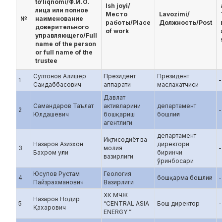
to‘liqnomi/Ф.И.О.
Ish joyi/
лица или полное
Место
Lavozimi/
№
наименование
работы/Place
Должность/Post
доверительного
of work
управляющего/Full
name of the person
or full name of the
trustee
Султонов Алишер
Президент
Президент
1
-
Саидаббасович
аппарати
маслахатчиси
Давлат
Самандаров Таълат
активларини
департамент
2
-
Юлдашевич
бошқариш
бошлиғи
агентлиги
департамент
Иқтисодиёт ва
Назаров Азизхон
директори
3
молия
-
Бахром уғли
биринчи
вазирлиги
ўринбосари
Юсупов Рустам
Геология
4
бошқарма бошлиғи
-
Пайзрахманович
Вазирлиги
ХК МЧЖ
Назаров Нодир
5
“CENTRAL ASIA
Бош директор
-
Қахарович
ENERGY ”