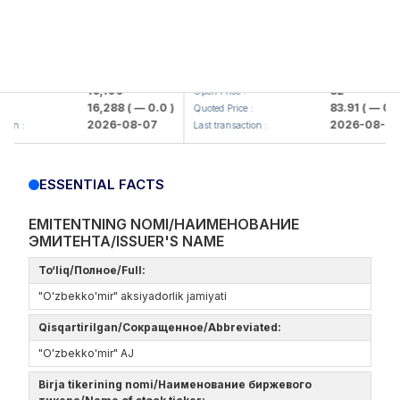
lmaliq KMK> AJ)
KFSK (<Kafolat sug'urta kompaniya
16,100
82
Open Price :
16,288
( — 0.0 )
83.91
( — 0.0 )
Quoted Price :
2026-08-07
2026-08-07
 :
Last transaction :
ESSENTIAL FACTS
EMITENTNING NOMI/НАИМЕНОВАНИЕ
ЭМИТЕНТА/ISSUER'S NAME
To‘liq/Полное/Full:
"O'zbekko'mir" aksiyadorlik jamiyati
Qisqartirilgan/Сокращенное/Abbreviated:
"O'zbekko'mir" AJ
Birja tikerining nomi/Наименование биржевого