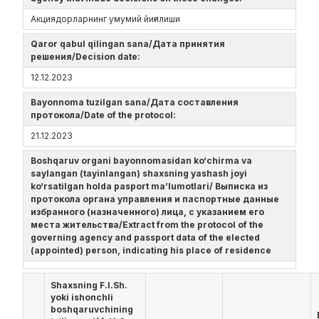
Акциядорларнинг умумий йиғилиши
Qaror qabul qilingan sana/Дата принятия
решения/Decision date:
12.12.2023
Bayonnoma tuzilgan sana/Дата составления
протокола/Date of the protocol:
21.12.2023
Boshqaruv organi bayonnomasidan ko‘chirma va
saylangan (tayinlangan) shaxsning yashash joyi
ko‘rsatilgan holda pasport ma’lumotlari/ Выписка из
протокола органа управления и паспортные данные
избранного (назначенного) лица, с указанием его
места жительства/Extract from the protocol of the
governing agency and passport data of the elected
(appointed) person, indicating his place of residence
Shaxsning F.I.Sh.
yoki ishonchli
boshqaruvchining