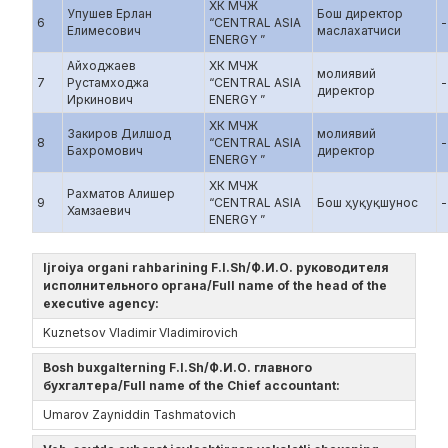
ХК МЧЖ
Упушев Ерлан
Бош директор
6
“CENTRAL ASIA
-
Елимесович
маслахатчиси
ENERGY ”
Айходжаев
ХК МЧЖ
молиявий
7
Рустамходжа
“CENTRAL ASIA
-
директор
Иркинович
ENERGY ”
ХК МЧЖ
Закиров Дилшод
молиявий
8
“CENTRAL ASIA
-
Бахромович
директор
ENERGY ”
ХК МЧЖ
Рахматов Алишер
9
“CENTRAL ASIA
Бош ҳуқуқшунос
-
Хамзаевич
ENERGY ”
Ijroiya organi rahbarining F.I.Sh/Ф.И.О. руководителя
исполнительного органа/Full name of the head of the
executive agency:
Kuznetsov Vladimir Vladimirovich
Bosh buxgalterning F.I.Sh/Ф.И.О. главного
бухгалтера/Full name of the Chief accountant:
Umarov Zayniddin Tashmatovich