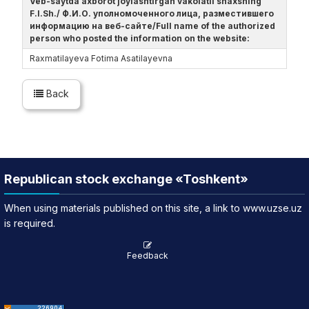
Veb-saytda axborot joylashtirgan vakolatli shaxsning
F.I.Sh./ Ф.И.О. уполномоченного лица, разместившего
информацию на веб-сайте/Full name of the authorized
person who posted the information on the website:
Raxmatilayeva Fotima Asatilayevna
Back
Republican stock exchange «Toshkent»
When using materials published on this site, a link to www.uzse.uz
is required.
Feedback