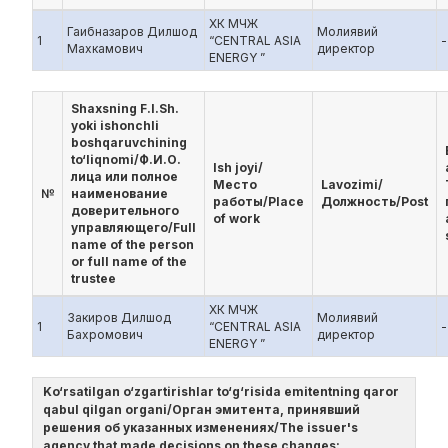
ХК МЧЖ
Гаибназаров Дилшод
Молиявий
1
“CENTRAL ASIA
-
Махкамович
директор
ENERGY ”
Shaxsning F.I.Sh.
yoki ishonchli
boshqaruvchining
to‘liqnomi/Ф.И.О.
Ish joyi/
лица или полное
Место
Lavozimi/
№
наименование
работы/Place
Должность/Post
доверительного
of work
управляющего/Full
name of the person
or full name of the
trustee
ХК МЧЖ
Закиров Дилшод
Молиявий
1
“CENTRAL ASIA
-
Бахромович
директор
ENERGY ”
Ko‘rsatilgan o‘zgartirishlar to‘g‘risida emitentning qaror
qabul qilgan organi/Орган эмитента, принявший
решения об указанных изменениях/The issuer's
agency that made decisions on these changes: