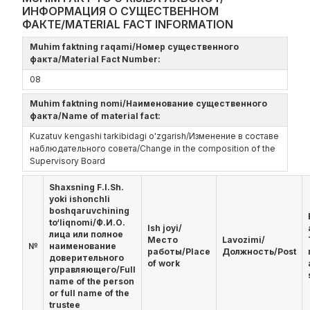
ИНФОРМАЦИЯ О СУЩЕСТВЕННОМ
ФАКТЕ/MATERIAL FACT INFORMATION
Muhim faktning raqami/Номер существенного
факта/Material Fact Number:
08
Muhim faktning nomi/Наименование существенного
факта/Name of material fact:
Kuzatuv kengashi tarkibidagi o'zgarish/Изменение в составе
наблюдательного совета/Change in the composition of the
Supervisory Board
Shaxsning F.I.Sh.
yoki ishonchli
boshqaruvchining
to‘liqnomi/Ф.И.О.
Ish joyi/
лица или полное
Место
Lavozimi/
№
наименование
работы/Place
Должность/Post
доверительного
of work
управляющего/Full
name of the person
or full name of the
trustee