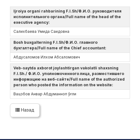
Ijroiya organi rahbarining F.I.Sh/Ф.И.О. руководителя
исполнительного органа/Full name of the head of the
executive agency:
Салихбаева Умида Саидовна
Bosh buxgalterning F.I.Sh/Ф.И.О. главного
бухгалтера/Full name of the Chief accountant:
Абдусаломов Илхом Абсаломович
Veb-saytda axborot joylashtirgan vakolatli shaxsning
F.I.Sh./ Ф.И.О. уполномоченного лица, разместившего
информацию на веб-сайте/Full name of the authorized
person who posted the information on the website:
Ваҳобов Анвар Абдуманноп ўғли
Назад