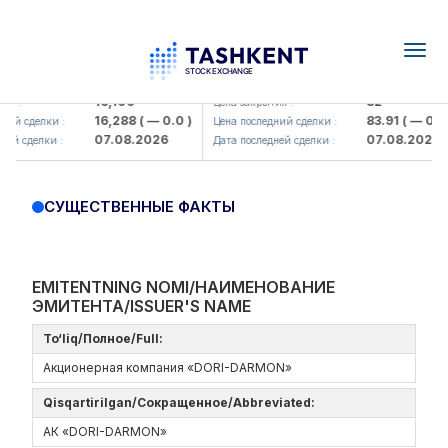
Togg
navig
Olmaliq KMK> AJ)
KFSK (<Kafolat sug'urta kompaniy
16,100
82
я :
Цена закрытия :
16,288
( — 0.0 )
83.91
( — 0.0 )
ий сделки :
Цена последний сделки :
07.08.2026
07.08.2026
ей сделки :
Дата последней сделки :
СУЩЕСТВЕННЫЕ ФАКТЫ
EMITENTNING NOMI/НАИМЕНОВАНИЕ
ЭМИТЕНТА/ISSUER'S NAME
To‘liq/Полное/Full:
Акционерная компания «DORI-DARMON»
Qisqartirilgan/Сокращенное/Abbreviated:
АК «DORI-DARMON»