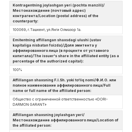
Kontragentning joylashgan yeri (pochta manzili)/
Местонахождение (почтовый адрес)
контрагента/Location (postal address) of the
counterparty:
100069, г.Ташкент, ул.Янги Олмазор 1а.
Emitentning affillangan shaxsdagi ulushi (ustav
kapitaliga nisbatan foizda)/Доля эмитента у
аффилированного лица (в проценте от уставного
капитала)/The issuer's share in the affiliated entity (as a
percentage of the authorized capital):
100%
Affillangan shaxsning F.I.Sh. yoki to‘liq nomi/Ф.И.О. или
полное наименование аффилированного лица/Full
name or full name of the affiliated person:
Общество с ограниченной ответственностью «DORI-
DARMON GARANT»
Affillangan shaxsning joylashgan yeri/
Местонахождение аффилированного лица/Location of
the affiliated person: