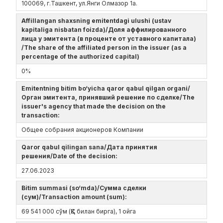
100069, г.Ташкент, ул.Янги Олмазор 1а.
Affillangan shaxsning emitentdagi ulushi (ustav
kapitaliga nisbatan foizda)/Доля аффилированного
лица у эмитента (в проценте от уставного капитала)
/The share of the affiliated person in the issuer (as a
percentage of the authorized capital)
0%
Emitentning bitim bo‘yicha qaror qabul qilgan organi/
Орган эмитента, принявший решение по сделке/The
issuer's agency that made the decision on the
transaction:
Общее собрания акционеров Компании
Qaror qabul qilingan sana/Дата принятия
решения/Date of the decision:
27.06.2023
Bitim summasi (so‘mda)/Сумма сделки
(сум)/Transaction amount (sum):
69 541 000 сўм (ҚҚС билан бирга), 1 ойга