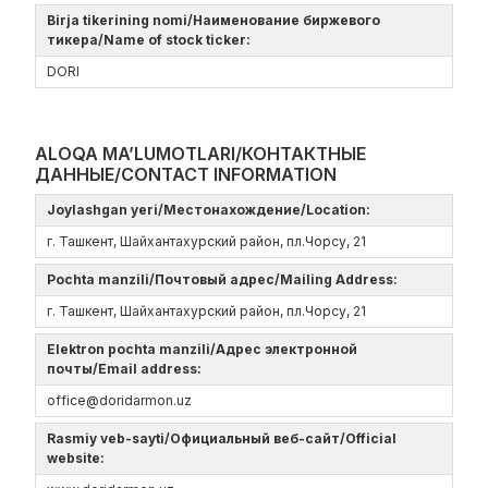
Birja tikerining nomi/Наименование биржевого
тикера/Name of stock ticker:
DORI
ALOQA MA’LUMOTLARI/КОНТАКТНЫЕ
ДАННЫЕ/CONTACT INFORMATION
Joylashgan yeri/Местонахождение/Location:
г. Ташкент, Шайхантахурский район, пл.Чорсу, 21
Pochta manzili/Почтовый адрес/Mailing Address:
г. Ташкент, Шайхантахурский район, пл.Чорсу, 21
Elektron pochta manzili/Адрес электронной
почты/Email address:
office@doridarmon.uz
Rasmiy veb-sayti/Официальный веб-сайт/Official
website: