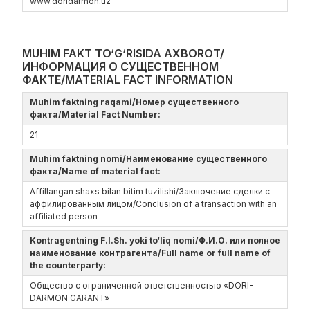
www.doridarmon.uz
MUHIM FAKT TO‘G‘RISIDA AXBOROT/
ИНФОРМАЦИЯ О СУЩЕСТВЕННОМ
ФАКТЕ/MATERIAL FACT INFORMATION
Muhim faktning raqami/Номер существенного
факта/Material Fact Number:
21
Muhim faktning nomi/Наименование существенного
факта/Name of material fact:
Affillangan shaxs bilan bitim tuzilishi/Заключение сделки с
аффилированным лицом/Conclusion of a transaction with an
affiliated person
Kontragentning F.I.Sh. yoki to‘liq nomi/Ф.И.О. или полное
наименование контрагента/Full name or full name of
the counterparty:
Общество с ограниченной ответственностью «DORI-
DARMON GARANT»