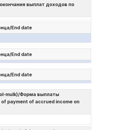
 и окончания выплат доходов по
онца/End date
онца/End date
онца/End date
a mol-mulk)/Форма выплаты
f payment of accrued income on