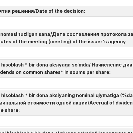
нятия решения/Date of the decision:
 bayonnomasi tuzilgan sana/Дата составления протокола
utes of the meeting (meeting) of the issuer's agency
rni hisoblash * bir dona aksiyaga so‘mda/ Начисление
idends on common shares* in soums per share:
ni hisoblash * bir dona aksiyaning nominal qiymatiga (
инальной стоимости одной акции/Accrual of dividen
ne share: