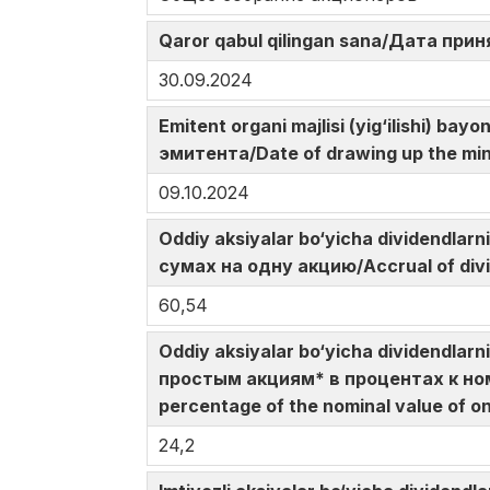
Qaror qabul qilingan sana/Дата при
30.09.2024
Emitent organi majlisi (yig‘ilishi)
эмитента/Date of drawing up the min
09.10.2024
Oddiy aksiyalar bo‘yicha dividendla
сумах на одну акцию/Accrual of div
60,54
Oddiy aksiyalar bo‘yicha dividendlar
простым акциям* в процентах к ном
percentage of the nominal value of o
24,2