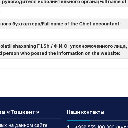
И.О. руководителя исполнительного органа/Full name of
и
авного бухгалтера/Full name of the Chief accountant:
akolatli shaxsning F.I.Sh./ Ф.И.О. уполномоченного л
d person who posted the information on the website:
жа «Тошкент»
Наши контакты
ых на данном сайте,
+998 555 100 300 (внт: