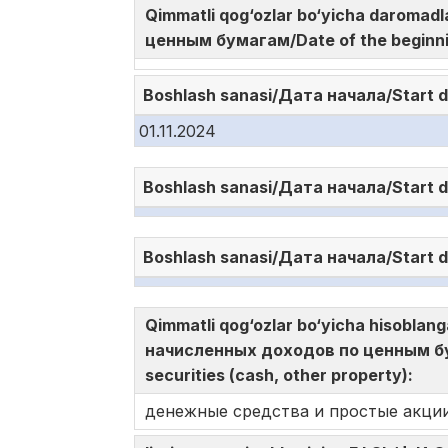
Qimmatli qog‘ozlar bo‘yicha daromad
ценным бумагам/Date of the beginni
Boshlash sanasi/Дата начала/Start 
01.11.2024
Boshlash sanasi/Дата начала/Start 
Boshlash sanasi/Дата начала/Start 
Qimmatli qog‘ozlar bo‘yicha hisoblan
начисленных доходов по ценным бу
securities (cash, other property):
денежные средства и простые акци