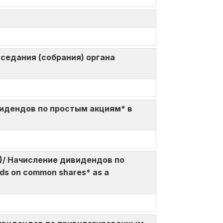
 заседания (собрания) органа
 дивидендов по простым акциям* в
%da)/ Начисление дивидендов по
ds on common shares* as a