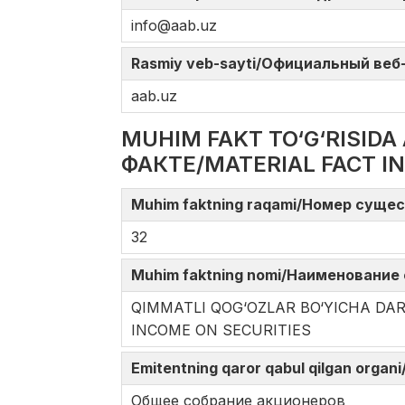
info@aab.uz
Rasmiy veb-sayti/Официальный веб-с
aаb.uz
MUHIM FAKT TO‘G‘RISI
ФАКТЕ/MATERIAL FACT I
Muhim faktning raqami/Номер сущес
32
Muhim faktning nomi/Наименование 
QIMMATLI QOG‘OZLAR BO‘YICHA 
INCOME ON SECURITIES
Emitentning qaror qabul qilgan orga
Общее собрание акционеров