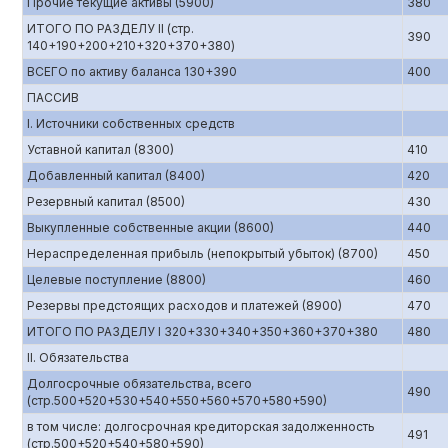
Прочие текущие активы (5900)
380
ИТОГО ПО РАЗДЕЛУ II (стр.
390
140+190+200+210+320+370+380)
ВСЕГО по активу баланса 130+390
400
ПАССИВ
I. Источники собственных средств
Уставной капитал (8300)
410
Добавленный капитал (8400)
420
Резервный капитал (8500)
430
Выкупленные собственные акции (8600)
440
Нераспределенная прибыль (непокрытый убыток) (8700)
450
Целевые поступление (8800)
460
Резервы предстоящих расходов и платежей (8900)
470
ИТОГО ПО РАЗДЕЛУ I 320+330+340+350+360+370+380
480
II. Обязательства
Долгосрочные обязательства, всего
490
(стр.500+520+530+540+550+560+570+580+590)
в том числе: долгосрочная кредиторская задолженность
491
(стр.500+520+540+580+590)