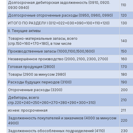
Долгосрочная дебиторская задолженность (0910, 0920.
110
0930 0940)
Долгосрочные отсроченные расходы (0950, 0960, 0990)
120
ИТОГО ПО РАЗДЕЛУ I (012+022+030+090+100+110+120)
130
II. Текущие активы
Товарно-материальные запасы, всего
140
(стр.150+160+170+180), в том числе
Производственные запасы (1000,1100,1500,1600)
150
Незавершённое производство (2000, 2100, 2300, 2700)
160
Готовая продукция (2800)
170
Товары (2900 за минусом 2980)
180
Расходы будущих периодов (3100)
190
Отсроченные расходы (3200)
200
Дебиторы, всего
210
стр.220+240+250+260+270+280+290+300+310)
из нее: просроченная
211
Задолженность покупателей и заказчиков (4000 за минусом
220
4900)
Задолженность обособленных подразделений (4110)
230