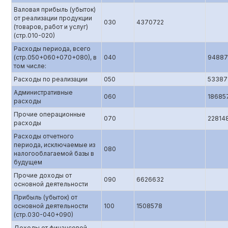
Валовая прибыль (убыток)
от реализации продукции
030
4370722
(товаров, работ и услуг)
(стр.010-020)
Расходы периода, всего
(стр.050+060+070+080), в
040
94887
том числе:
Расходы по реализации
050
53387
Административные
060
18685
расходы
Прочие операционные
070
22814
расходы
Расходы отчетного
периода, исключаемые из
080
налогооблагаемой базы в
будущем
Прочие доходы от
090
6626632
основной деятельности
Прибыль (убыток) от
основной деятельности
100
1508578
(стр.0З0-040+090)
Доходы от финансовой