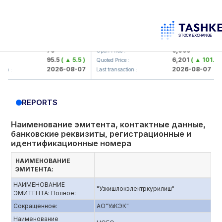
mkorbank> ATB)
UZMK (<O'zmetkombinat> AJ)
79
6,099
Open Price :
95.5
( ▲ 5.5 )
6,201
( ▲ 101.04 )
Quoted Price :
2026-08-07
2026-08-07
 :
Last transaction :
REPORTS
Наименование эмитента, контактные данные,
банковские реквизиты, регистрационные и
идентификационные номера
НАИМЕНОВАНИЕ
ЭМИТЕНТА:
НАИМЕНОВАНИЕ
"Узкишлокэлектркурилиш"
ЭМИТЕНТА: Полное:
Сокращенное:
АО"УзКЭК"
Наименование