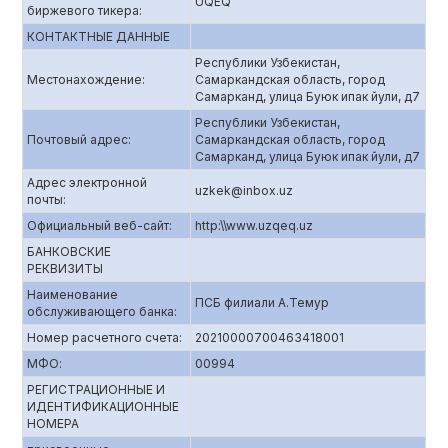
UQEQ
биржевого тикера:
КОНТАКТНЫЕ ДАННЫЕ
Республики Узбекистан,
Местонахождение:
Самаркандская область, город
Самарканд, улица Буюк ипак йули, д7
Республики Узбекистан,
Почтовый адрес:
Самаркандская область, город
Самарканд, улица Буюк ипак йули, д7
Адрес электронной
uzkek@inbox.uz
почты:
Официальный веб-сайт:
http:\\www.uzqeq.uz
БАНКОВСКИЕ
РЕКВИЗИТЫ
Наименование
ПСБ филиали А.Темур
обслуживающего банка:
Номер расчетного счета:
20210000700463418001
МФО:
00994
РЕГИСТРАЦИОННЫЕ И
ИДЕНТИФИКАЦИОННЫЕ
НОМЕРА