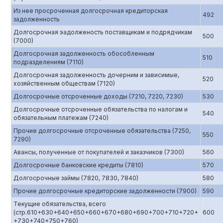
Из нее просроченная долгосрочная кредиторская
492
задолженность
Долгосрочная эадолженость поставщикам и подрядчикам
500
(7000)
Долгосрочная задолженность обособленным
510
подразделениям (7110)
Долгосрочная задолженность дочерним и зависимые,
520
хозяйственным обществам (7120)
Долгосрочные отсроченные доходы (7210, 7220, 7230)
530
Долгосрочные отсроченные обязательства по налогам и
540
обязательным платежам (7240)
Прочие долгосрочные отсроченные обязательства (7250,
550
7290)
Авансы, полученные от покупателей и заказчиков (7300)
560
Долгосрочные банковские кредиты (7810)
570
Долгосрочные займы (7820, 7830, 7840)
580
Прочие долгосрочные кредиторские задолженности (7900)
590
Текущие обязательства, всего
(стр.610+630+640+650+660+670+680+690+700+710+720+
600
+730+740+750+760)