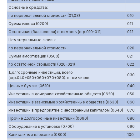
Основные средства:
по первоначальной стоимости (01,03)
010
Сумма износа (0200)
011
Остаточная (балансовая) стоимость (стр.010-011)
012
Нематериальные активы:
по первоначальной стоимости
020
Сумма амортизации (0500)
021
по остаточной стоимости (020-021)
022
Долгосрочные инвестиции, всего
030
(стр.040+050+060+070+080). в том числе.
Ценные бумаги (0610)
040
Инвестиции в дочерние хозяйственные обществ (0620)
050
Инвестиции в зависимые хозяйственные общества (0630)
060
Инвестиции в предприятие с иностранным капиталом (0640)
070
Прочие долгосрочные инвестиции (0690)
080
Оборудование к установке (0700)
090
Капитальные вложения (0800)
100