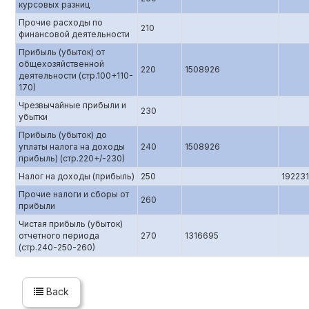
курсовых разниц
Прочие расходы по
210
финансовой деятельности
Прибыль (убыток) от
общехозяйственной
220
1508926
деятельности (стр.100+110-
170)
Чрезвычайные прибыли и
230
убытки
Прибыль (убыток) до
уплаты налога на доходы
240
1508926
прибыль) (стр.220+/-230)
Налог на доходы (прибыль)
250
192231
Прочие налоги и сборы от
260
прибыли
Чистая прибыль (убыток)
отчетного периода
270
1316695
(стр.240-250-260)
Back