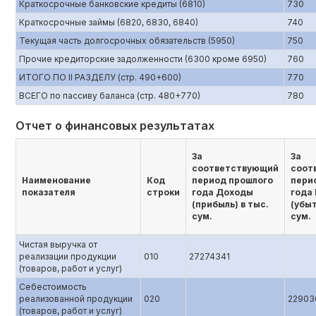
Краткосрочные банковские кредиты (6810)
730
Краткосрочные займы (6820, 6830, 6840)
740
Текущая часть долгосрочных обязательств (5950)
750
Прочие кредиторские задолженности (6300 кроме 6950)
760
ИТОГО ПО II РАЗДЕЛУ (стр. 490+600)
770
ВСЕГО по пассиву баланса (стр. 480+770)
780
Отчет о финансовых результатах
За
За
соответствующий
соот
Наименование
Код
период прошлого
пери
показателя
строки
года Доходы
года
(прибыль) в тыс.
(убыт
сум.
сум.
Чистая выручка от
реализации продукции
010
27274341
(товаров, работ и услуг)
Себестоимость
реализованной продукции
020
22903
(товаров, работ и услуг)