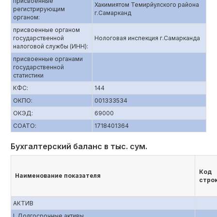
присвоенные
Хакимиятом Темирйулского района
регистрирующим
г.Самарканд
органом:
присвоенные органом
государственной
Нологовая инспекция г.Самарканда
налоговой службы (ИНН):
присвоенные органами
государственной
статистики
КФС:
144
ОКПО:
001333534
ОКЭД:
69000
СОАТО:
1718401364
Бухгалтерский баланс в тыс. сум.
Код
Наименование показателя
стро
АКТИВ
I. Долгосрочные активы