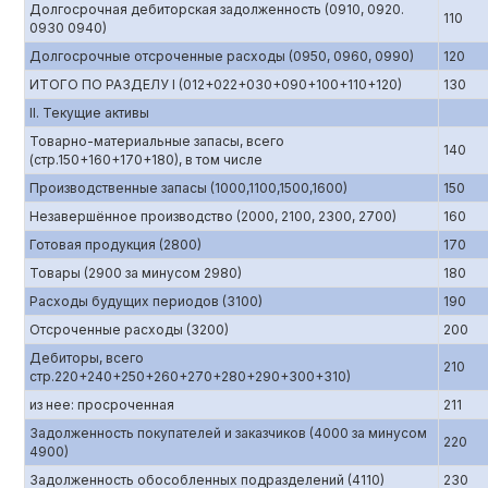
Долгосрочная дебиторская задолженность (0910, 0920.
110
0930 0940)
Долгосрочные отсроченные расходы (0950, 0960, 0990)
120
ИТОГО ПО РАЗДЕЛУ I (012+022+030+090+100+110+120)
130
II. Текущие активы
Товарно-материальные запасы, всего
140
(стр.150+160+170+180), в том числе
Производственные запасы (1000,1100,1500,1600)
150
Незавершённое производство (2000, 2100, 2300, 2700)
160
Готовая продукция (2800)
170
Товары (2900 за минусом 2980)
180
Расходы будущих периодов (3100)
190
Отсроченные расходы (3200)
200
Дебиторы, всего
210
стр.220+240+250+260+270+280+290+300+310)
из нее: просроченная
211
Задолженность покупателей и заказчиков (4000 за минусом
220
4900)
Задолженность обособленных подразделений (4110)
230