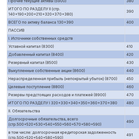
Прочие текущие активы (5900)
380
ИТОГО ПО РАЗДЕЛУ II (стр.
390
140+190+200+210+320+370+380)
ВСЕГО по активу баланса 130+390
400
ПАССИВ
I. Источники собственных средств
Уставной капитал (8300)
410
Добавленный капитал (8400)
420
Резервный капитал (8500)
430
Выкупленные собственные акции (8600)
440
Нераспределенная прибыль (непокрытый убыток) (8700)
450
Целевые поступление (8800)
460
Резервы предстоящих расходов и платежей (8900)
470
ИТОГО ПО РАЗДЕЛУ I 320+330+340+350+360+370+380
480
II. Обязательства
Долгосрочные обязательства, всего
490
(стр.500+520+530+540+550+560+570+580+590)
в том числе: долгосрочная кредиторская задолженность
491
(стр.500+520+540+580+590)