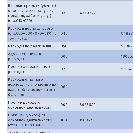
Валовая прибыль (убыток)
от реализации продукции
030
4370722
(товаров, работ и услуг)
(стр.010-020)
Расходы периода, всего
(стр.050+060+070+080), в
040
94887
том числе:
Расходы по реализации
050
53387
Административные
060
18685
расходы
Прочие операционные
070
22814
расходы
Расходы отчетного
периода, исключаемые из
080
налогооблагаемой базы в
будущем
Прочие доходы от
090
6626632
основной деятельности
Прибыль (убыток) от
основной деятельности
100
1508578
(стр.0З0-040+090)
Доходы от финансовой