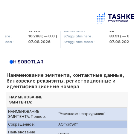
maliq KMK> AJ)
KFSK (<Kafolat sug'urta kompaniyas
16 100
82
Yopilish narxi :
16 288
( — 0.0 )
83.91
( — 0.0 )
i :
So'nggi bitim narxi :
07.08.2026
07.08.2026
asi :
So'nggi bitim sanasi :
HISOBOTLAR
Наименование эмитента, контактные данные,
банковские реквизиты, регистрационные и
идентификационные номера
НАИМЕНОВАНИЕ
ЭМИТЕНТА:
НАИМЕНОВАНИЕ
"Узкишлокэлектркурилиш"
ЭМИТЕНТА: Полное:
Сокращенное:
АО"УзКЭК"
Наименование