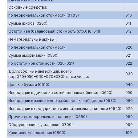
Основные средства:
по первоначальной стоимости (01,03)
010
Сумма износа (0200)
011
Остаточная (балансовая) стоимость (стр.010-011)
012
Нематериальные активы:
по первоначальной стоимости
020
Сумма амортизации (0500)
021
по остаточной стоимости (020-021)
022
Долгосрочные инвестиции, всего
030
(стр.040+050+060+070+080). в том числе.
Ценные бумаги (0610)
040
Инвестиции в дочерние хозяйственные обществ (0620)
050
Инвестиции в зависимые хозяйственные общества (0630)
060
Инвестиции в предприятие с иностранным капиталом (0640)
070
Прочие долгосрочные инвестиции (0690)
080
Оборудование к установке (0700)
090
Капитальные вложения (0800)
100