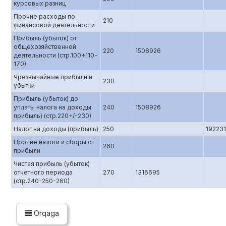
курсовых разниц
Прочие расходы по
210
финансовой деятельности
Прибыль (убыток) от
общехозяйственной
220
1508926
деятельности (стр.100+110-
170)
Чрезвычайные прибыли и
230
убытки
Прибыль (убыток) до
уплаты налога на доходы
240
1508926
прибыль) (стр.220+/-230)
Налог на доходы (прибыль)
250
192231
Прочие налоги и сборы от
260
прибыли
Чистая прибыль (убыток)
отчетного периода
270
1316695
(стр.240-250-260)
Orqaga