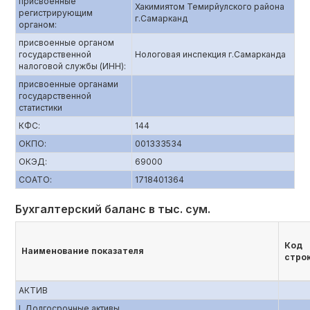
присвоенные
Хакимиятом Темирйулского района
регистрирующим
г.Самарканд
органом:
присвоенные органом
государственной
Нологовая инспекция г.Самарканда
налоговой службы (ИНН):
присвоенные органами
государственной
статистики
КФС:
144
ОКПО:
001333534
ОКЭД:
69000
СОАТО:
1718401364
Бухгалтерский баланс в тыс. сум.
Код
Наименование показателя
стро
АКТИВ
I. Долгосрочные активы