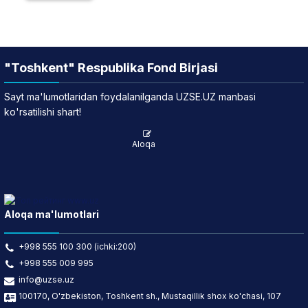
"Toshkent" Respublika Fond Birjasi
Sayt ma'lumotlaridan foydalanilganda UZSE.UZ manbasi
ko'rsatilishi shart!
Aloqa
Aloqa ma'lumotlari
+998 555 100 300 (ichki:200)
+998 555 009 995
info@uzse.uz
100170, O'zbekiston, Toshkent sh., Mustaqillik shox ko'chasi, 107