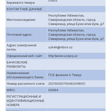
UQEQ
биржевого тикера:
КОНТАКТНЫЕ ДАННЫЕ
Республики Узбекистан,
Местонахождение:
Самаркандская область, город
Самарканд, улица Буюк ипак йули, д7
Республики Узбекистан,
Почтовый адрес:
Самаркандская область, город
Самарканд, улица Буюк ипак йули, д7
Адрес электронной
uzkek@inbox.uz
почты:
Официальный веб-сайт:
http:\\www.uzqeq.uz
БАНКОВСКИЕ
РЕКВИЗИТЫ
Наименование
ПСБ филиали А.Темур
обслуживающего банка:
Номер расчетного счета:
20210000700463418001
МФО:
00994
РЕГИСТРАЦИОННЫЕ И
ИДЕНТИФИКАЦИОННЫЕ
НОМЕРА