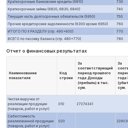
Краткосрочные банковские кредиты (6810)
730
Краткосрочные займы (6820, 6830, 6840)
740
Текущая часть долгосрочных обязательств (5950)
750
Прочие кредиторские задолженности (6300 кроме 6950)
760
ИТОГО ПО II РАЗДЕЛУ (стр. 490+600)
770
ВСЕГО по пассиву баланса (стр. 480+770)
780
Отчет о финансовых результатах
За
За
соответствующий
соот
Наименование
Код
период прошлого
пери
показателя
строки
года Доходы
года
(прибыль) в тыс.
(убыт
сум.
сум.
Чистая выручка от
реализации продукции
010
27274341
(товаров, работ и услуг)
Себестоимость
реализованной продукции
020
22903
(товаров, работ и услуг)