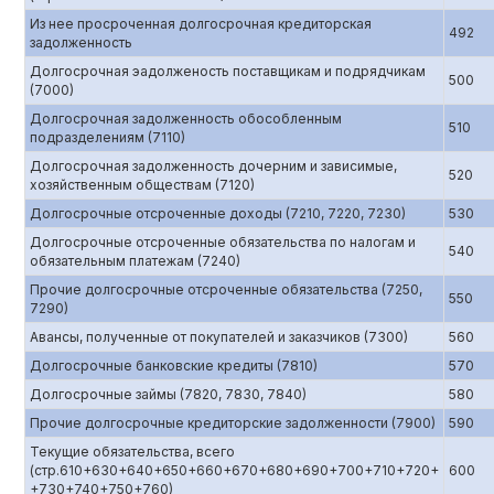
Из нее просроченная долгосрочная кредиторская
492
задолженность
Долгосрочная эадолженость поставщикам и подрядчикам
500
(7000)
Долгосрочная задолженность обособленным
510
подразделениям (7110)
Долгосрочная задолженность дочерним и зависимые,
520
хозяйственным обществам (7120)
Долгосрочные отсроченные доходы (7210, 7220, 7230)
530
Долгосрочные отсроченные обязательства по налогам и
540
обязательным платежам (7240)
Прочие долгосрочные отсроченные обязательства (7250,
550
7290)
Авансы, полученные от покупателей и заказчиков (7300)
560
Долгосрочные банковские кредиты (7810)
570
Долгосрочные займы (7820, 7830, 7840)
580
Прочие долгосрочные кредиторские задолженности (7900)
590
Текущие обязательства, всего
(стр.610+630+640+650+660+670+680+690+700+710+720+
600
+730+740+750+760)