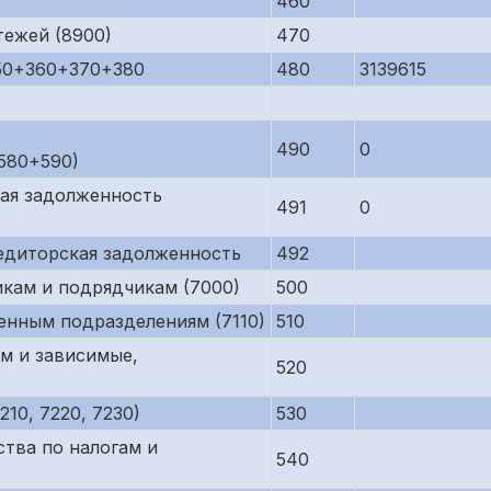
460
тежей (8900)
470
50+360+370+380
480
3139615
490
0
580+590)
кая задолженность
491
0
редиторская задолженность
492
кам и подрядчикам (7000)
500
енным подразделениям (7110)
510
м и зависимые,
520
10, 7220, 7230)
530
тва по налогам и
540