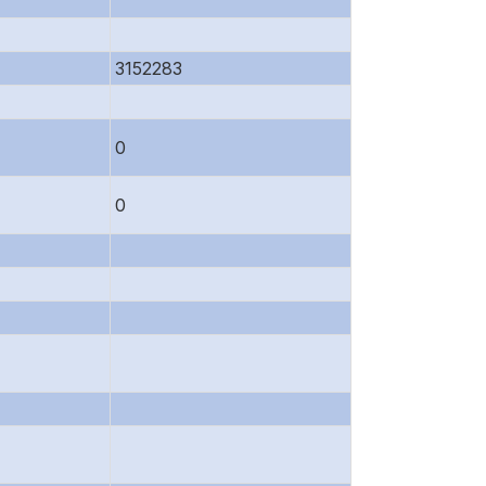
3152283
0
0