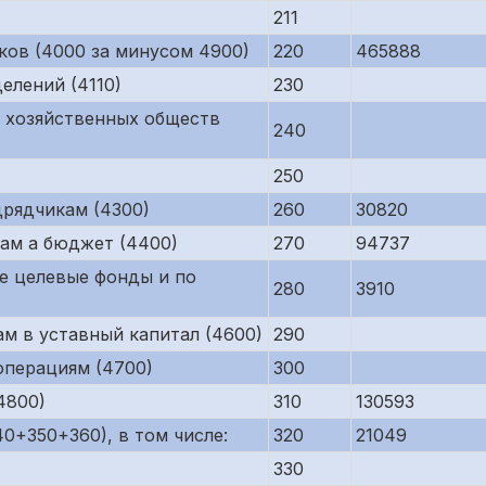
211
ков (4000 за минусом 4900)
220
465888
елений (4110)
230
 хозяйственных обществ
240
250
рядчикам (4300)
260
30820
ам а бюджет (4400)
270
94737
е целевые фонды и по
280
3910
м в уставный капитал (4600)
290
операциям (4700)
300
4800)
310
130593
0+350+360), в том числе:
320
21049
330