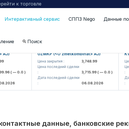
рейти к торговле
Интерактивный сервис
СППЗ Nego
Данные по
по компаниям включенных в биржевой котировальны
вление
Поиск
)
UZMKP (<O'zmetkombinat> AJ)
KVTS (
Цена закрытия :
3,748.99
Цена за
Цена последний сделки
Цена по
6
( — 0.0 )
:
3,715.99
( — 0.0 )
:
Дата последней сделки
Дата п
026
:
06.08.2026
:
контактные данные, банковские ре