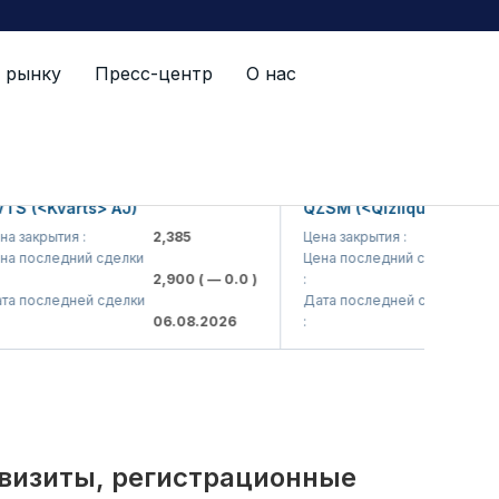
 рынку
Пресс-центр
О нас
й список
<Kvarts> AJ)
QZSM (<Qizilqumsement> AJ
крытия :
2,385
Цена закрытия :
1,208
следний сделки
Цена последний сделки
2,900
( — 0.0 )
:
1,200
( 
оследней сделки
Дата последней сделки
06.08.2026
:
06.08.2
квизиты, регистрационные