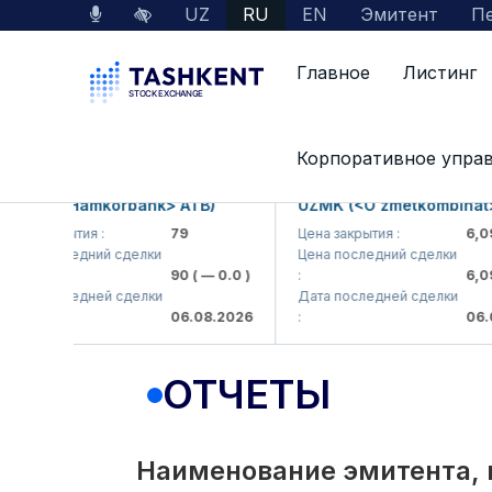
UZ
RU
EN
Эмитент
Пе
Главное
Листинг
Interactive Services
Раскрытие информации 
Корпоративное упра
B (<Hamkorbank> ATB)
UZMK (<O'zmetkombinat> AJ
 закрытия :
79
Цена закрытия :
6,099
 последний сделки
Цена последний сделки
90
( — 0.0 )
:
6,099.9
 последней сделки
Дата последней сделки
06.08.2026
:
06.08.2
ОТЧЕТЫ
Наименование эмитента, 