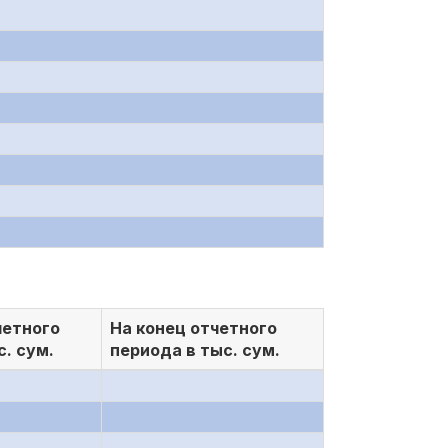
четного
На конец отчетного
с. сум.
периода в тыс. сум.