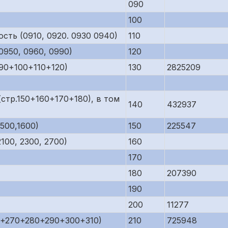
090
100
сть (0910, 0920. 0930 0940)
110
950, 0960, 0990)
120
90+100+110+120)
130
2825209
стр.150+160+170+180), в том
140
432937
500,1600)
150
225547
00, 2300, 2700)
160
170
180
207390
190
200
11277
0+270+280+290+300+310)
210
725948