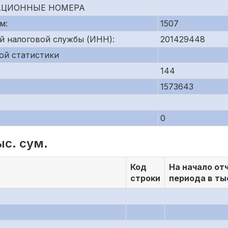
АЦИОННЫЕ НОМЕРА
м:
1507
й налоговой службы (ИНН):
201429448
ой статистики
144
1573643
0
ыс. сум.
Код
На начало от
строки
периода в ты