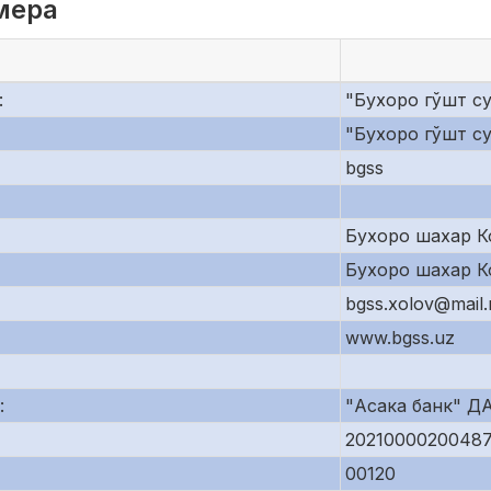
мера
:
"Бухоро гўшт с
"Бухоро гўшт с
bgss
Бухоро шахар К
Бухоро шахар К
bgss.xolov@mail.
www.bgss.uz
:
"Асака банк" Д
2021000020048
00120