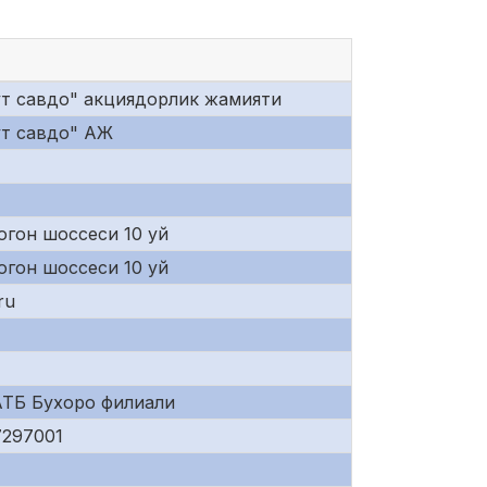
ут савдо" акциядорлик жамияти
ут савдо" АЖ
огон шоссеси 10 уй
огон шоссеси 10 уй
ru
АТБ Бухоро филиали
7297001