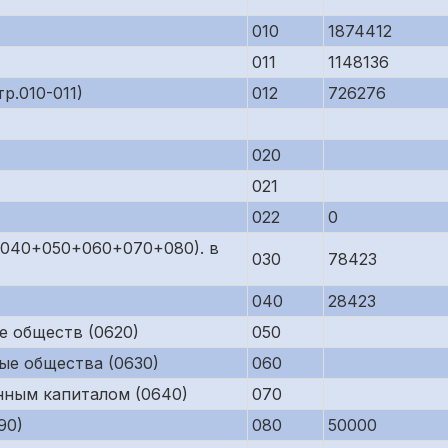
010
1874412
011
1148136
р.010-011)
012
726276
020
021
022
0
р.040+050+060+070+080). в
030
78423
040
28423
е обществ (0620)
050
ые общества (0630)
060
нным капиталом (0640)
070
90)
080
50000