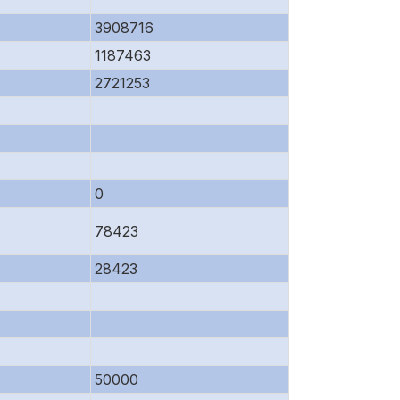
3908716
1187463
2721253
0
78423
28423
50000