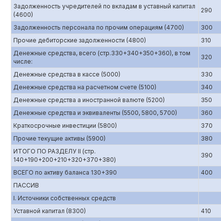
Задолженность учредителей по вкладам в уставный капитал
290
(4600)
Задолженность персонала по прочим операциям (4700)
300
Прочие дебиторские задолженности (4800)
310
Денежные средства, всего (стр.330+340+350+360), в том
320
числе:
Денежные средства в кассе (5000)
330
Денежные средства на расчетном счете (5100)
340
Денежные средства а иностранной валюте (5200)
350
Денежные средства и эквиваленты (5500, 5800, 5700)
360
Краткосрочные инвестиции (5800)
370
Прочие текущие активы (5900)
380
ИТОГО ПО РАЗДЕЛУ II (стр.
390
140+190+200+210+320+370+380)
ВСЕГО по активу баланса 130+390
400
ПАССИВ
I. Источники собственных средств
Уставной капитал (8300)
410