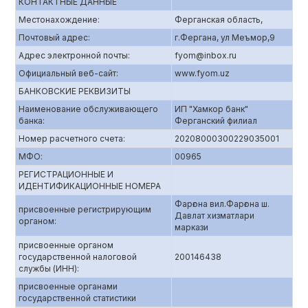
КОНТАКТНЫЕ ДАННЫЕ
Местонахождение:
Ферганская область,
Почтовый адрес:
г.Фергана, ул Меъмор,9
Адрес электронной почты:
fyom@inbox.ru
Официальный веб-сайт:
www.fyom.uz
БАНКОВСКИЕ РЕКВИЗИТЫ
Наименование обслуживающего
ИП "Хамкор банк"
банка:
Ферганский филиал
Номер расчетного счета:
20208000300229035001
МФО:
00965
РЕГИСТРАЦИОННЫЕ И
ИДЕНТИФИКАЦИОННЫЕ НОМЕРА
Фарғона вил.Фарғона ш.
присвоенные регистрирующим
Давлат хизматлари
органом:
маркази
присвоенные органом
государственной налоговой
200146438
службы (ИНН):
присвоенные органами
государственной статистики