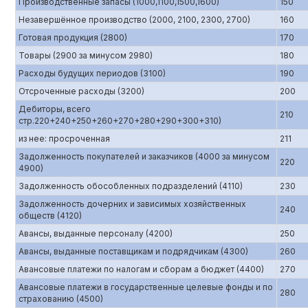
Производственные запасы (1000,1100,1500,1600)
150
Незавершённое производство (2000, 2100, 2300, 2700)
160
Готовая продукция (2800)
170
Товары (2900 за минусом 2980)
180
Расходы будущих периодов (3100)
190
Отсроченные расходы (3200)
200
Дебиторы, всего
210
стр.220+240+250+260+270+280+290+300+310)
из нее: просроченная
211
Задолженность покупателей и заказчиков (4000 за минусом
220
4900)
Задолженность обособленных подразделений (4110)
230
Задолженность дочерних и зависимых хозяйственных
240
обществ (4120)
Авансы, выданные персоналу (4200)
250
Авансы, выданные поставщикам и подрядчикам (4300)
260
Авансовые платежи по налогам и сборам а бюджет (4400)
270
Авансовые платежи в государственные целевые фонды и по
280
страхованию (4500)