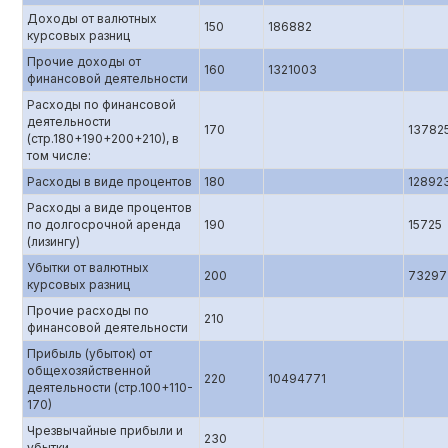
Доходы от валютных
150
186882
курсовых разниц
Прочие доходы от
160
1321003
финансовой деятельности
Расходы по финансовой
деятельности
170
13782
(стр.180+190+200+210), в
том числе:
Расходы в виде процентов
180
12892
Расходы а виде процентов
по долгосрочной аренда
190
15725
(лизингу)
Убытки от валютных
200
73297
курсовых разниц
Прочие расходы по
210
финансовой деятельности
Прибыль (убыток) от
общехозяйственной
220
10494771
деятельности (стр.100+110-
170)
Чрезвычайные прибыли и
230
убытки