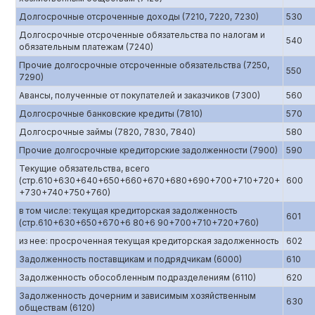
Долгосрочные отсроченные доходы (7210, 7220, 7230)
530
Долгосрочные отсроченные обязательства по налогам и
540
обязательным платежам (7240)
Прочие долгосрочные отсроченные обязательства (7250,
550
7290)
Авансы, полученные от покупателей и заказчиков (7300)
560
Долгосрочные банковские кредиты (7810)
570
Долгосрочные займы (7820, 7830, 7840)
580
Прочие долгосрочные кредиторские задолженности (7900)
590
Текущие обязательства, всего
(стр.610+630+640+650+660+670+680+690+700+710+720+
600
+730+740+750+760)
в том числе: текущая кредиторская задолженность
601
(стр.610+630+650+670+6 80+6 90+700+710+720+760)
из нее: просроченная текущая кредиторская задолженность
602
Задолженность поставщикам и подрядчикам (6000)
610
Задолженность обособленным подразделениям (6110)
620
Задолженность дочерним и зависимым хозяйственным
630
обществам (6120)