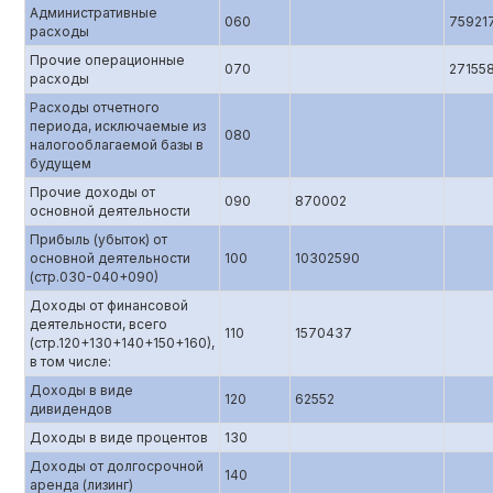
Административные
060
75921
расходы
Прочие операционные
070
27155
расходы
Расходы отчетного
периода, исключаемые из
080
налогооблагаемой базы в
будущем
Прочие доходы от
090
870002
основной деятельности
Прибыль (убыток) от
основной деятельности
100
10302590
(стр.0З0-040+090)
Доходы от финансовой
деятельности, всего
110
1570437
(стр.120+130+140+150+160),
в том числе:
Доходы в виде
120
62552
дивидендов
Доходы в виде процентов
130
Доходы от долгосрочной
140
аренда (лизинг)