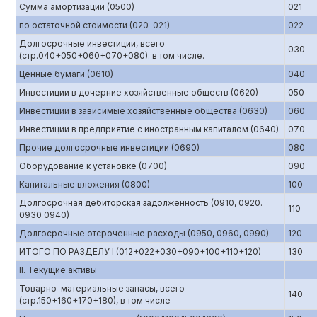
Сумма амортизации (0500)
021
по остаточной стоимости (020-021)
022
Долгосрочные инвестиции, всего
030
(стр.040+050+060+070+080). в том числе.
Ценные бумаги (0610)
040
Инвестиции в дочерние хозяйственные обществ (0620)
050
Инвестиции в зависимые хозяйственные общества (0630)
060
Инвестиции в предприятие с иностранным капиталом (0640)
070
Прочие долгосрочные инвестиции (0690)
080
Оборудование к установке (0700)
090
Капитальные вложения (0800)
100
Долгосрочная дебиторская задолженность (0910, 0920.
110
0930 0940)
Долгосрочные отсроченные расходы (0950, 0960, 0990)
120
ИТОГО ПО РАЗДЕЛУ I (012+022+030+090+100+110+120)
130
II. Текущие активы
Товарно-материальные запасы, всего
140
(стр.150+160+170+180), в том числе