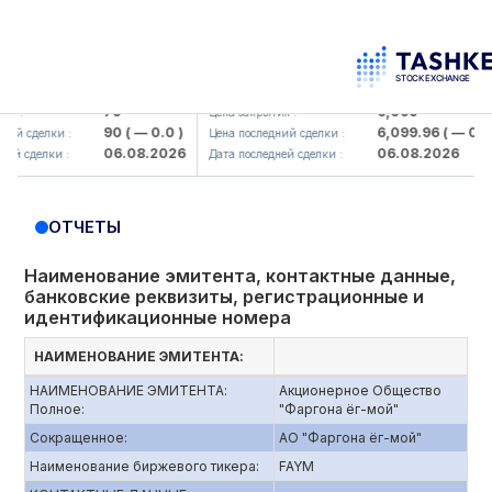
korbank> ATB)
UZMK (<O'zmetkombinat> AJ)
79
6,099
Цена закрытия :
90
( — 0.0 )
6,099.96
( — 0.0 )
сделки :
Цена последний сделки :
06.08.2026
06.08.2026
делки :
Дата последней сделки :
ОТЧЕТЫ
Наименование эмитента, контактные данные,
банковские реквизиты, регистрационные и
идентификационные номера
НАИМЕНОВАНИЕ ЭМИТЕНТА:
НАИМЕНОВАНИЕ ЭМИТЕНТА:
Акционерное Общество
Полное:
"Фаргона ёг-мой"
Сокращенное:
АО "Фаргона ёг-мой"
Наименование биржевого тикера:
FAYM