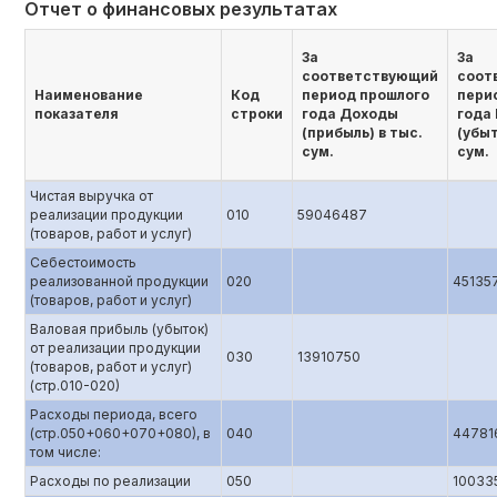
Отчет о финансовых результатах
За
За
соответствующий
соот
Наименование
Код
период прошлого
пери
показателя
строки
года Доходы
года
(прибыль) в тыс.
(убыт
сум.
сум.
Чистая выручка от
реализации продукции
010
59046487
(товаров, работ и услуг)
Себестоимость
реализованной продукции
020
45135
(товаров, работ и услуг)
Валовая прибыль (убыток)
от реализации продукции
030
13910750
(товаров, работ и услуг)
(стр.010-020)
Расходы периода, всего
(стр.050+060+070+080), в
040
44781
том числе:
Расходы по реализации
050
10033