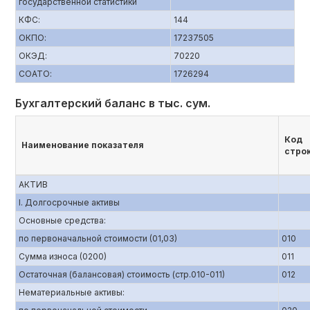
государственной статистики
КФС:
144
ОКПО:
17237505
ОКЭД:
70220
СОАТО:
1726294
Бухгалтерский баланс в тыс. сум.
Код
Наименование показателя
стро
АКТИВ
I. Долгосрочные активы
Основные средства:
по первоначальной стоимости (01,03)
010
Сумма износа (0200)
011
Остаточная (балансовая) стоимость (стр.010-011)
012
Нематериальные активы: