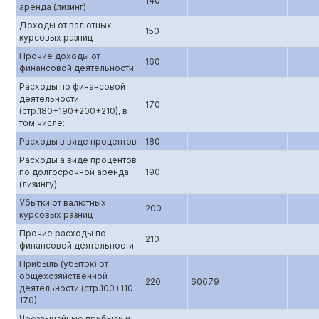
140
аренда (лизинг)
Доходы от валютных
150
курсовых разниц
Прочие доходы от
160
финансовой деятельности
Расходы по финансовой
деятельности
170
(стр.180+190+200+210), в
том числе:
Расходы в виде процентов
180
Расходы а виде процентов
по долгосрочной аренда
190
(лизингу)
Убытки от валютных
200
курсовых разниц
Прочие расходы по
210
финансовой деятельности
Прибыль (убыток) от
общехозяйственной
220
60679
деятельности (стр.100+110-
170)
Чрезвычайные прибыли и