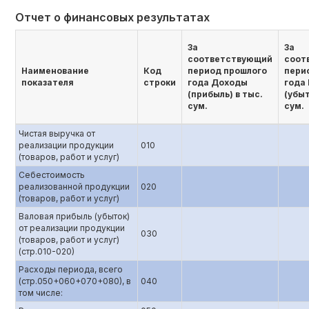
Отчет о финансовых результатах
За
За
соответствующий
соот
Наименование
Код
период прошлого
пери
показателя
строки
года Доходы
года
(прибыль) в тыс.
(убыт
сум.
сум.
Чистая выручка от
реализации продукции
010
(товаров, работ и услуг)
Себестоимость
реализованной продукции
020
(товаров, работ и услуг)
Валовая прибыль (убыток)
от реализации продукции
030
(товаров, работ и услуг)
(стр.010-020)
Расходы периода, всего
(стр.050+060+070+080), в
040
том числе: