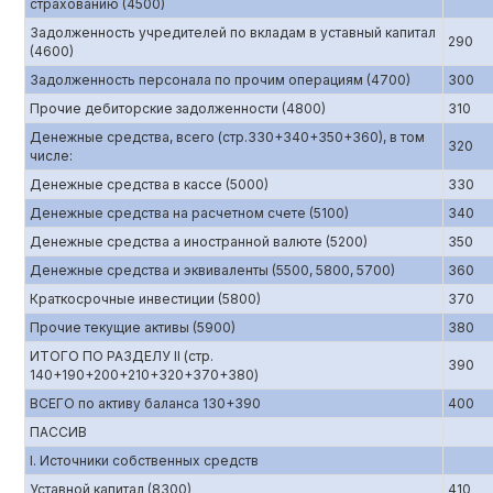
страхованию (4500)
Задолженность учредителей по вкладам в уставный капитал
290
(4600)
Задолженность персонала по прочим операциям (4700)
300
Прочие дебиторские задолженности (4800)
310
Денежные средства, всего (стр.330+340+350+360), в том
320
числе:
Денежные средства в кассе (5000)
330
Денежные средства на расчетном счете (5100)
340
Денежные средства а иностранной валюте (5200)
350
Денежные средства и эквиваленты (5500, 5800, 5700)
360
Краткосрочные инвестиции (5800)
370
Прочие текущие активы (5900)
380
ИТОГО ПО РАЗДЕЛУ II (стр.
390
140+190+200+210+320+370+380)
ВСЕГО по активу баланса 130+390
400
ПАССИВ
I. Источники собственных средств
Уставной капитал (8300)
410