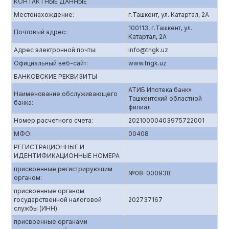
КОНТАКТНЫЕ ДАННЫЕ
Местонахождение:
г.Ташкент, ул. Катартал, 2А
100113, г.Ташкент, ул.
Почтовый адрес:
Катартал, 2А
Адрес электронной почты:
info@tngk.uz
Официальный веб-сайт:
www.tngk.uz
БАНКОВСКИЕ РЕКВИЗИТЫ
АТИБ Ипотека банк»
Наименование обслуживающего
Ташкентский областной
банка:
филиал
Номер расчетного счета:
20210000403975722001
МФО:
00408
РЕГИСТРАЦИОННЫЕ И
ИДЕНТИФИКАЦИОННЫЕ НОМЕРА
присвоенные регистрирующим
№08-000938
органом:
присвоенные органом
государственной налоговой
202737167
службы (ИНН):
присвоенные органами