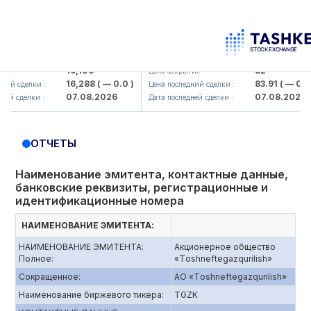
maliq KMK> AJ)
KFSK (<Kafolat sug'urta kompaniyas
16,100
82
Цена закрытия :
16,288
( — 0.0 )
83.91
( — 0.0 )
сделки :
Цена последний сделки :
07.08.2026
07.08.2026
сделки :
Дата последней сделки :
ОТЧЕТЫ
Наименование эмитента, контактные данные,
банковские реквизиты, регистрационные и
идентификационные номера
НАИМЕНОВАНИЕ ЭМИТЕНТА:
НАИМЕНОВАНИЕ ЭМИТЕНТА:
Акционерное общество
Полное:
«Tоshneftеgazqurilish»
Сокращенное:
АО «Tоshneftеgazqurilish»
Наименование биржевого тикера:
TGZK