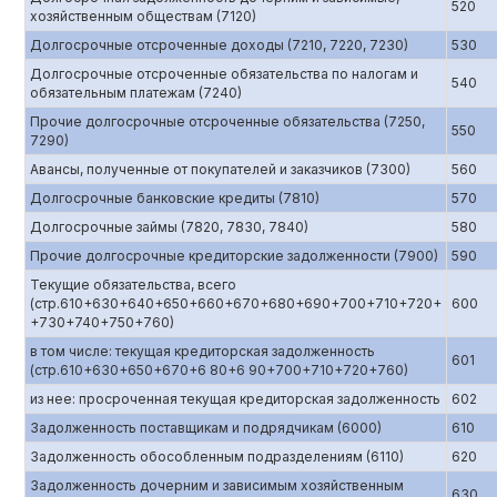
520
хозяйственным обществам (7120)
Долгосрочные отсроченные доходы (7210, 7220, 7230)
530
Долгосрочные отсроченные обязательства по налогам и
540
обязательным платежам (7240)
Прочие долгосрочные отсроченные обязательства (7250,
550
7290)
Авансы, полученные от покупателей и заказчиков (7300)
560
Долгосрочные банковские кредиты (7810)
570
Долгосрочные займы (7820, 7830, 7840)
580
Прочие долгосрочные кредиторские задолженности (7900)
590
Текущие обязательства, всего
(стр.610+630+640+650+660+670+680+690+700+710+720+
600
+730+740+750+760)
в том числе: текущая кредиторская задолженность
601
(стр.610+630+650+670+6 80+6 90+700+710+720+760)
из нее: просроченная текущая кредиторская задолженность
602
Задолженность поставщикам и подрядчикам (6000)
610
Задолженность обособленным подразделениям (6110)
620
Задолженность дочерним и зависимым хозяйственным
630