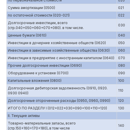
по первоначальной стоимости
020
Сумма амортизации (0500)
021
по остаточной стоимости (020-021)
022
Долгосрочные инвестиции, всего
030
(стр.040+050+060+070+080). в том числе.
Ценные бумаги (0610)
040
Инвестиции в дочерние хозяйственные обществ (0620)
050
Инвестиции в зависимые хозяйственные общества (0630)
060
Инвестиции в предприятие с иностранным капиталом (0640)
070
Прочие долгосрочные инвестиции (0690)
080
Оборудование к установке (0700)
090
Капитальные вложения (0800)
100
Долгосрочная дебиторская задолженность (0910, 0920.
110
0930 0940)
Долгосрочные отсроченные расходы (0950, 0960, 0990)
120
ИТОГО ПО РАЗДЕЛУ I (012+022+030+090+100+110+120)
130
II. Текущие активы
Товарно-материальные запасы, всего
140
(стр.150+160+170+180), в том числе