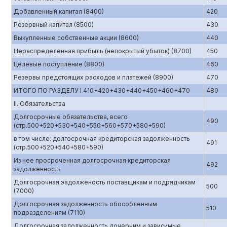
Добавленный капитал (8400)
420
Резервный капитал (8500)
430
Выкупленные собственные акции (8600)
440
Нераспределенная прибыль (непокрытый убыток) (8700)
450
Целевые поступление (8800)
460
Резервы предстоящих расходов и платежей (8900)
470
ИТОГО ПО РАЗДЕЛУ I 410+420+430+440+450+460+470
480
II. Обязательства
Долгосрочные обязательства, всего
490
(стр.500+520+530+540+550+560+570+580+590)
в том числе: долгосрочная кредиторская задолженность
491
(стр.500+520+540+580+590)
Из нее просроченная долгосрочная кредиторская
492
задолженность
Долгосрочная эадолженость поставщикам и подрядчикам
500
(7000)
Долгосрочная задолженность обособленным
510
подразделениям (7110)
Долгосрочная задолженность дочерним и зависимые,