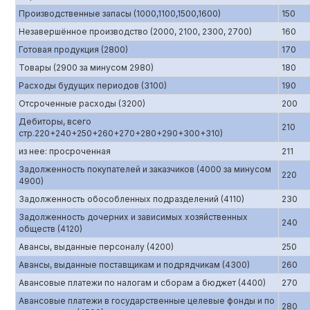
Производственные запасы (1000,1100,1500,1600)
150
Незавершённое производство (2000, 2100, 2300, 2700)
160
Готовая продукция (2800)
170
Товары (2900 за минусом 2980)
180
Расходы будущих периодов (3100)
190
Отсроченные расходы (3200)
200
Дебиторы, всего
210
стр.220+240+250+260+270+280+290+300+310)
из нее: просроченная
211
Задолженность покупателей и заказчиков (4000 за минусом
220
4900)
Задолженность обособленных подразделений (4110)
230
Задолженность дочерних и зависимых хозяйственных
240
обществ (4120)
Авансы, выданные персоналу (4200)
250
Авансы, выданные поставщикам и подрядчикам (4300)
260
Авансовые платежи по налогам и сборам а бюджет (4400)
270
Авансовые платежи в государственные целевые фонды и по
280