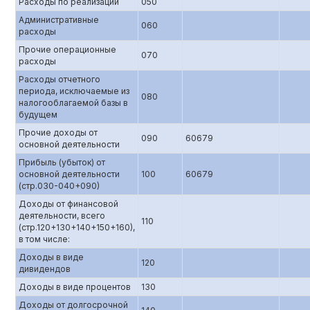
Расходы по реализации
050
Административные
060
расходы
Прочие операционные
070
расходы
Расходы отчетного
периода, исключаемые из
080
налогооблагаемой базы в
будущем
Прочие доходы от
090
60679
основной деятельности
Прибыль (убыток) от
основной деятельности
100
60679
(стр.0З0-040+090)
Доходы от финансовой
деятельности, всего
110
(стр.120+130+140+150+160),
в том числе:
Доходы в виде
120
дивидендов
Доходы в виде процентов
130
Доходы от долгосрочной