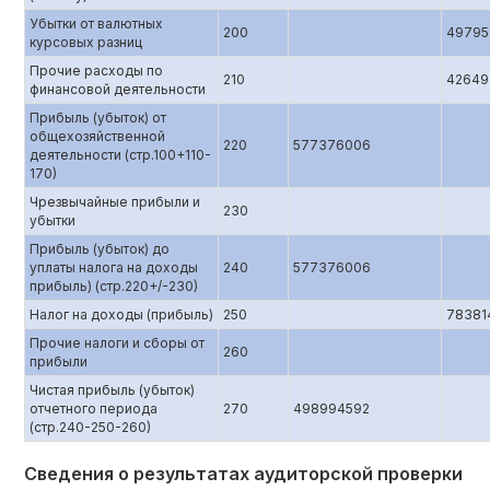
Убытки от валютных
200
49795
курсовых разниц
Прочие расходы по
210
42649
финансовой деятельности
Прибыль (убыток) от
общехозяйственной
220
577376006
деятельности (стр.100+110-
170)
Чрезвычайные прибыли и
230
убытки
Прибыль (убыток) до
уплаты налога на доходы
240
577376006
прибыль) (стр.220+/-230)
Налог на доходы (прибыль)
250
78381
Прочие налоги и сборы от
260
прибыли
Чистая прибыль (убыток)
отчетного периода
270
498994592
(стр.240-250-260)
Сведения о результатах аудиторской проверки