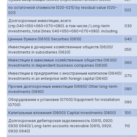
по остаточной стоимости (020-021)/ by residual value (020-
022
021)
Долгосрочные инвестиции, всего
(стр.040+050+060+070+080). в том числе./ Long-term
030
investments, total (lines 040+050+060+070+080). including.
Ценные бумаги (0610)/ Securities (0610)
040
Инвестиции в дочерние хозяйственные обществ (0620)/
050
Investments in subsidiaries (0620)
Инвестиции в зависимые хозяйственные общества (0630)/
060
Investments in dependent business companies (0630)
Инвестиции в предприятие с иностранным капиталом (0640)/
070
Investments in an enterprise with foreign capital (0640)
Прочие долгосрочные инвестиции (0690)/ Other long-term
080
investments (0690)
Оборудование к установке (0700)/ Equipment for installation
090
(0700)
Капитальные вложения (0800)/ Capital investments (0800)
100
Долгосрочная дебиторская задолженность (0910, 0920.
0930 0940)/ Long-term accounts receivable (0910, 0920.
110
0930 0940)