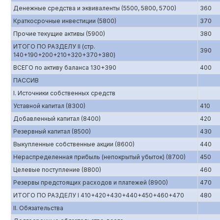
Денежные средства и эквиваленты (5500, 5800, 5700)
360
Краткосрочные инвестиции (5800)
370
Прочие текущие активы (5900)
380
ИТОГО ПО РАЗДЕЛУ II (стр.
390
140+190+200+210+320+370+380)
ВСЕГО по активу баланса 130+390
400
ПАССИВ
I. Источники собственных средств
Уставной капитал (8300)
410
Добавленный капитал (8400)
420
Резервный капитал (8500)
430
Выкупленные собственные акции (8600)
440
Нераспределенная прибыль (непокрытый убыток) (8700)
450
Целевые поступление (8800)
460
Резервы предстоящих расходов и платежей (8900)
470
ИТОГО ПО РАЗДЕЛУ I 410+420+430+440+450+460+470
480
II. Обязательства