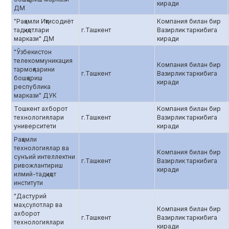
киради
ДМ
"Рақамли Иқтисодиёт
Компания билан бир
тадқиқотлари
г.Ташкент
Вазирлик таркибига
маркази" ДМ
киради
"Ўзбекистон
телекоммуникация
Компания билан бир
тармоқларини
г.Ташкент
Вазирлик таркибига
бошқариш
киради
республика
маркази" ДУК
Тошкент ахборот
Компания билан бир
технологиялари
г.Ташкент
Вазирлик таркибига
университети
киради
Рақамли
технологиялар ва
Компания билан бир
сунъий интеллектни
г.Ташкент
Вазирлик таркибига
ривожлантириш
киради
илмий-тадқиқот
институти
"Дастурий
маҳсулотлар ва
Компания билан бир
ахборот
г.Ташкент
Вазирлик таркибига
технологиялари
киради