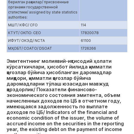
берилган рақамлар/ присвоенные
органами государственной
статистики/ assigned by state statistics
authorities:
МШТ/ КФС/ CFO
114
КТУТ/ ОКПО: CEO
17820078
ИФУТ/ ОКЭД/ NCTA
61100
МҲОБТ/ СОАТО/ DSOAT
1726266
Эмитентнинг молиявий-иқтисодий ҳолати
кўрсаткичлари, ҳисобот йилида қимматли
қоғозлар бўйича ҳисобланган даромадлар
миқдори, қимматли қоғозлар бўйича
даромадларни тўлаш юзасидан мавжуд
қарздорлик/ Показатели финансово-
экономического состояния эмитента, объем
начисленных доходов по ЦБ в отчетном году,
имеющаяся задолженность по выплате
доходов по ЦБ/ Indicators of the financial and
economic condition of the issuer, the volume of
accrued income on the securities in the reporting
year, the existing debt on the payment of income