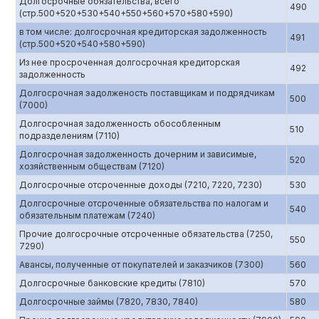
Долгосрочные обязательства, всего
490
(стр.500+520+530+540+550+560+570+580+590)
в том числе: долгосрочная кредиторская задолженность
491
(стр.500+520+540+580+590)
Из нее просроченная долгосрочная кредиторская
492
задолженность
Долгосрочная эадолженость поставщикам и подрядчикам
500
(7000)
Долгосрочная задолженность обособленным
510
подразделениям (7110)
Долгосрочная задолженность дочерним и зависимые,
520
хозяйственным обществам (7120)
Долгосрочные отсроченные доходы (7210, 7220, 7230)
530
Долгосрочные отсроченные обязательства по налогам и
540
обязательным платежам (7240)
Прочие долгосрочные отсроченные обязательства (7250,
550
7290)
Авансы, полученные от покупателей и заказчиков (7300)
560
Долгосрочные банковские кредиты (7810)
570
Долгосрочные займы (7820, 7830, 7840)
580