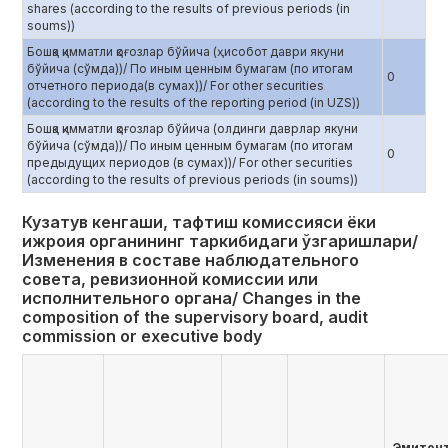
shares (according to the results of previous periods (in
soums))
Бошқа қимматли қоғозлар бўйича (ҳисобот даври якуни
бўйича (сўмда))/ По иным ценным бумагам (по итогам
0
отчетного периода(в сумах))/ For other securities
(according to the results of the reporting period (in UZS))
Бошқа қимматли қоғозлар бўйича (олдинги даврлар якуни
бўйича (сўмда))/ По иным ценным бумагам (по итогам
0
предыдущих периодов (в сумах))/ For other securities
(according to the results of previous periods (in soums))
Кузатув кенгаши, тафтиш комиссияси ёки
ижроия органининг таркибидаги ўзгаришлари/
Изменения в составе наблюдательного
совета, ревизионной комиссии или
исполнительного органа/ Сhanges in the
composition of the supervisory board, audit
commission or executive body
Эмитен