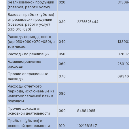
реализованной продукции
020
31308
(товаров, работ и услуг)
Валовая прибыль (убыток)
от реализации продукции
030
2275525444
(товаров, работ и услуг)
(стр.010-020)
Расходы периода, всего
(стр.050+060+070+080), в
040
13390
том числе:
Расходы по реализации
050
37637
Административные
060
26919
расходы
Прочие операционные
070
69346
расходы
Расходы отчетного
периода, исключаемые из
080
налогооблагаемой базы в
будущем
Прочие доходы от
090
84884985
основной деятельности
Прибыль (убыток) от
основной деятельности
100
1021381547