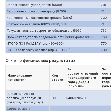
Задолженность учредителям (6600)
710
Задолженность по оплате труда (6700)
720
Краткосрочные банковские кредиты (6810)
730
Краткосрочные займы (6820, 6830, 6840)
740
Текущая часть долгосрочных обязательств (5950)
750
Прочие кредиторские задолженности (6300 кроме 6950)
760
ИТОГО ПО II РАЗДЕЛУ (стр. 490+600)
770
ВСЕГО по пассиву баланса (стр. 480+770)
780
Отчет о финансовых результатах
За
За
соответствующий
соот
Наименование
Код
период прошлого
пери
показателя
строки
года Доходы
года
(прибыль)
(убы
Чистая выручка от
реализации продукции
010
5406370578
(товаров, работ и услуг)
Себестоимость