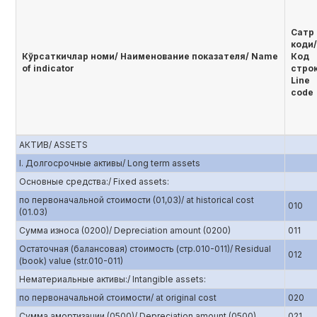
Сатр
коди/
Кўрсаткичлар номи/ Наименование показателя/ Name
Код
of indicator
стро
Line
code
АКТИВ/ ASSETS
I. Долгосрочные активы/ Long term assets
Основные средства:/ Fixed assets:
по первоначальной стоимости (01,03)/ at historical cost
010
(01.03)
Сумма износа (0200)/ Depreciation amount (0200)
011
Остаточная (балансовая) стоимость (стр.010-011)/ Residual
012
(book) value (str.010-011)
Нематериальные активы:/ Intangible assets:
по первоначальной стоимости/ at original cost
020
Сумма амортизации (0500)/ Depreciation amount (0500)
021