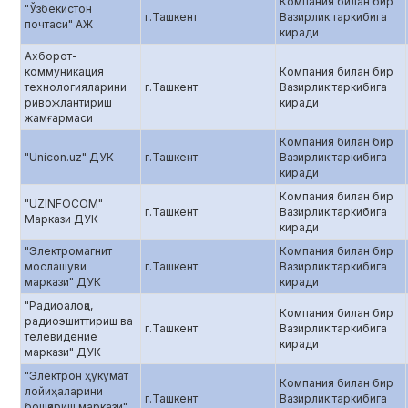
Компания билан бир
"Ўзбекистон
г.Ташкент
Вазирлик таркибига
почтаси" АЖ
киради
Ахборот-
коммуникация
Компания билан бир
технологияларини
г.Ташкент
Вазирлик таркибига
ривожлантириш
киради
жамғармаси
Компания билан бир
"Unicоn.uz" ДУК
г.Ташкент
Вазирлик таркибига
киради
Компания билан бир
"UZINFOCOM"
г.Ташкент
Вазирлик таркибига
Маркази ДУК
киради
"Электромагнит
Компания билан бир
мослашуви
г.Ташкент
Вазирлик таркибига
маркази" ДУК
киради
"Радиоалоқа,
Компания билан бир
радиоэшиттириш ва
г.Ташкент
Вазирлик таркибига
телевидение
киради
маркази" ДУК
"Электрон ҳукумат
Компания билан бир
лойиҳаларини
г.Ташкент
Вазирлик таркибига
бошқариш маркази"