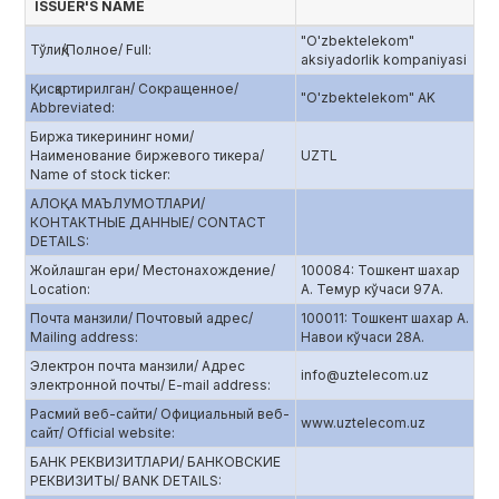
ISSUER'S NAME
"O'zbektelekom"
Тўлиқ/Полное/ Full:
aksiyadorlik kompaniyasi
Қисқартирилган/ Сокращенное/
"O'zbektelekom" AK
Abbreviated:
Биржа тикерининг номи/
Наименование биржевого тикера/
UZTL
Name of stock ticker:
АЛОҚА МАЪЛУМОТЛАРИ/
КОНТАКТНЫЕ ДАННЫЕ/ CONTACT
DETAILS:
Жойлашган ери/ Местонахождение/
100084: Тошкент шахар
Location:
А. Темур кўчаси 97А.
Почта манзили/ Почтовый адрес/
100011: Тошкент шахар А.
Mailing address:
Навои кўчаси 28А.
Электрон почта манзили/ Адрес
info@uztelecom.uz
электронной почты/ E-mail address:
Расмий веб-сайти/ Официальный веб-
www.uztelecom.uz
сайт/ Official website:
БАНК РЕКВИЗИТЛАРИ/ БАНКОВСКИЕ
РЕКВИЗИТЫ/ BANK DETAILS: