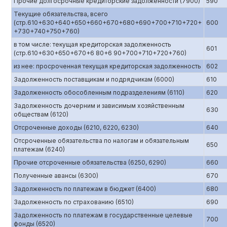
Прочие долгосрочные кредиторские задолженности (7900)
590
Текущие обязательства, всего
(стр.610+630+640+650+660+670+680+690+700+710+720+
600
+730+740+750+760)
в том числе: текущая кредиторская задолженность
601
(стр.610+630+650+670+6 80+6 90+700+710+720+760)
из нее: просроченная текущая кредиторская задолженность
602
Задолженность поставщикам и подрядчикам (6000)
610
Задолженность обособленным подразделениям (6110)
620
Задолженность дочерним и зависимым хозяйственным
630
обществам (6120)
Отсроченные доходы (6210, 6220, 6230)
640
Отсроченные обязательства по налогам и обязательным
650
платежам (6240)
Прочие отсроченные обязательства (6250, 6290)
660
Полученные авансы (6300)
670
Задолженность по платежам в бюджет (6400)
680
Задолженность по страхованию (6510)
690
Задолженность по платежам в государственные целевые
700
фонды (6520)