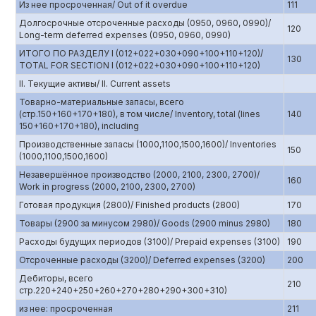
Из нее просроченная/ Out of it overdue
111
Долгосрочные отсроченные расходы (0950, 0960, 0990)/
120
Long-term deferred expenses (0950, 0960, 0990)
ИТОГО ПО РАЗДЕЛУ I (012+022+030+090+100+110+120)/
130
TOTAL FOR SECTION I (012+022+030+090+100+110+120)
II. Текущие активы/ II. Current assets
Товарно-материальные запасы, всего
(стр.150+160+170+180), в том числе/ Inventory, total (lines
140
150+160+170+180), including
Производственные запасы (1000,1100,1500,1600)/ Inventories
150
(1000,1100,1500,1600)
Незавершённое производство (2000, 2100, 2300, 2700)/
160
Work in progress (2000, 2100, 2300, 2700)
Готовая продукция (2800)/ Finished products (2800)
170
Товары (2900 за минусом 2980)/ Goods (2900 minus 2980)
180
Расходы будущих периодов (3100)/ Prepaid expenses (3100)
190
Отсроченные расходы (3200)/ Deferred expenses (3200)
200
Дебиторы, всего
210
стр.220+240+250+260+270+280+290+300+310)
из нее: просроченная
211