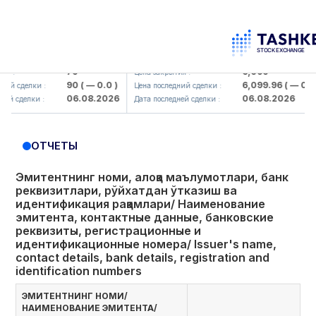
orbank> ATB)
UZMK (<O'zmetkombinat> AJ)
U
79
6,099
Цена закрытия :
Ц
90
( — 0.0 )
6,099.96
( — 0.0 )
лки :
Цена последний сделки :
Ц
06.08.2026
06.08.2026
лки :
Дата последней сделки :
Д
ОТЧЕТЫ
Эмитентнинг номи, алоқа маълумотлари, банк
реквизитлари, рўйхатдан ўтказиш ва
идентификация рақамлари/ Наименование
эмитента, контактные данные, банковские
реквизиты, регистрационные и
идентификационные номера/ Issuer's name,
contact details, bank details, registration and
identification numbers
ЭМИТЕНТНИНГ НОМИ/
НАИМЕНОВАНИЕ ЭМИТЕНТА/