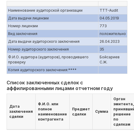
Наименование аудиторской организации
TTT-Audit
Дата выдачи лицензии
04.05.2019
Номер лицензии
773
Вид заключения
положительно
Дата выдачи аудиторского заключения
26.04.2023
Номер аудиторского заключения
35
Ф.И.О. аудитора (аудиторов), проводившего
Бойсариев
проверку
С.Ж.
Копия аудиторского заключения:****
Список заключенных сделок с
аффилированными лицами отчетном году
Орган
Ф.И.О. или
эмитента,
Дата
полное
Предмет
принявши
заключения
Сумма
наименование
сделки
решение
сделки
контрагента
по
сделкам