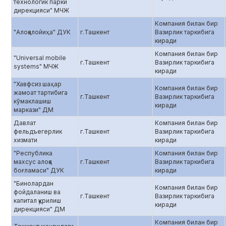
технологик парки
дирекцияси" МЧЖ
Компания билан бир
"Алоқалойиҳа" ДУК
г.Ташкент
Вазирлик таркибига
киради
Компания билан бир
"Universal mobile
г.Ташкент
Вазирлик таркибига
systems" МЧЖ
киради
"Хавфсиз шаҳар
Компания билан бир
жамоат тартибига
г.Ташкент
Вазирлик таркибига
кўмаклашиш
киради
маркази" ДМ
Давлат
Компания билан бир
фельдъегерлик
г.Ташкент
Вазирлик таркибига
хизмати
киради
"Республика
Компания билан бир
махсус алоқа
г.Ташкент
Вазирлик таркибига
боғламаси" ДУК
киради
"Бинолардан
Компания билан бир
фойдаланиш ва
г.Ташкент
Вазирлик таркибига
капитал қурилиш
киради
дирекцияси" ДМ
Компания билан бир