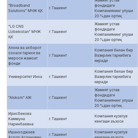
Жамият устав
"Broadband
фондидаги
г.Ташкент
Solutions" МЧЖ ҚК
Компаниянинг улуши
20 %дан ортиқ
Жамият устав
"LG CNS
фондидаги
Uzbekistan" МЧЖ
г.Ташкент
Компаниянинг улуши
ҚК
20 %дан ортиқ
Алока ва ахборот
Компания билан бир
сохаси тарихи ва
г.Ташкент
Вазирлик таркибига
мероси жамоат
киради
фонди
Компания билан бир
Университет Инха
г.Ташкент
Вазирлик таркибига
киради
Жамият устав
фондидаги
"Alskom" АЖ
г.Ташкент
Компаниянинг улуши
20 %дан ортиқ
Ирисбекова
Компания кузатув
Каммуна
г.Ташкент
кенгаши аъзоси
Наринбаевна
Ишанходжаев
Компания кузатув
г.Ташкент
Асрор Асланович
кенгаши аъзоси