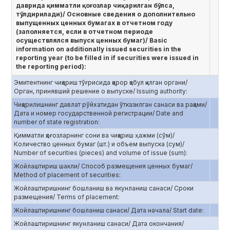
даврида қимматли қоғозлар чиқарилган бўлса,
тўлдирилади)/ Основные сведения о дополнительно
выпущенных ценных бумагах в отчетном году
(заполняется, если в отчетном периоде
осуществлялся выпуск ценных бумаг)/ Basic
information on additionally issued securities in the
reporting year (to be filled in if securities were issued in
the reporting period):
Эмитентнинг чиқариш тўғрисида қарор қабул қилган органи/
Орган, принявший решение о выпуске/ Issuing authority:
Чиқарилишнинг давлат рўйхатидан ўтказилган санаси ва рақами/
Дата и номер государственной регистрации/ Date and
number of state registration:
Қимматли қоғозларнинг сони ва чиқариш ҳажми (сўм)/
Количество ценных бумаг (шт.) и объем выпуска (сум)/
Number of securities (pieces) and volume of issue (sum):
Жойлаштириш шакли/ Способ размещения ценных бумаг/
Method of placement of securities:
Жойлаштиришнинг бошланиш ва якунланиш санаси/ Сроки
размещения/ Terms of placement:
Жойлаштиришнинг бошланиш санаси/ Дата начала/ Start date:
Жойлаштиришнинг якунланиш санаси/ Дата окончания/