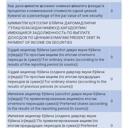
бир дона қимматли қоғознинг номинал қийматига фоизда/ в
процентах к номинальной стоимости одной ценной
0
бумаги/ as a percentage of the par value of one security
ҚИММАТЛИ ҚОҒОЗЛАР БЎЙИЧА ДАРОМАДЛАРНИ
ТЎЛАШ ЮЗАСИДАН МАВЖУД ҚАРЗДОРЛИК/
ИМЕЮЩАЯСЯ ЗАДОЛЖЕННОСТЬ ПО ВЫПЛАТЕ
ДОХОДОВ ПО ЦЕННЫМ БУМАГАМ/ PRESENT DEBT IN
PAYMENT OF INCOME ON SECURITIES
Оддий акциялар бўйича (ҳисобот даври якуни бўйича
(сўмда))/ По простым акциям (по итогам отчетного
0
периода (в сумах))/ For ordinary shares (according to the
results of the reporting period (in soums))
Оддий акциялар бўйича (олдинги даврлар якуни бўйича
(сўмда))/ По простым акциям (по итогам предыдущих
0
периодов (в сумах))/ For ordinary shares (according to the
results of previous periods (in soums))
Имтиёзли акциялар бўйича (ҳисобот даври якуни бўйича
(сўмда))/ По привилегированным акциям(по итогам
0
отчетного периода(в сумах))/ Preferred shares (according
to the results of the reporting period (in soums))
Имтиёзли акциялар бўйича (олдинги даврлар якуни
бўйича (сўмда))/ По привилегированным акциям (по
итогам предыдущих периодов (в сумах))/ Preferred
0