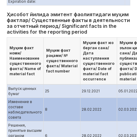
Еxpiration date:
Ҳисобот йилида эмитент фаолиятидаги муҳим
фактлар/ Существенные факты в деятельности
за отчетный период/ Significant facts in the
activities for the reporting period
Муҳим факт юз
Муҳим ф
Муҳим факт
берган сана/
эълон қ
Муҳим факт
номи/
Дата
сана/ Д
рақами/ №
Наименование
наступления
публика
существенного
существенного
существенного
существ
факта/ Мaterial
факта/ Name of
факта/ Date of
факта/ D
fact number
material fact
material fact
publicati
occurrence
material 
Выпуск ценных
25
29.12.2021
05.01.202
бумаг
Изменение в
составе
8
28.02.2022
02.03.202
наблюдательного
совета
Решения,
принятые высшим
органом
6
28.02.2022
02.03.202