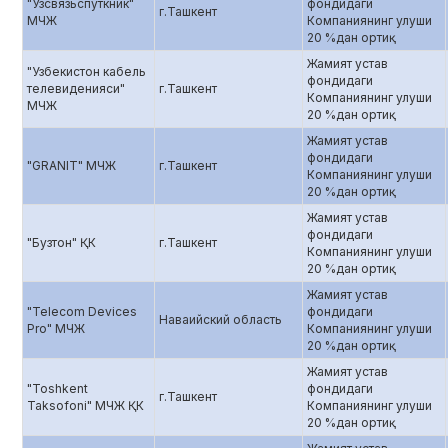
"Узсвязьспуткник"
фондидаги
г.Ташкент
МЧЖ
Компаниянинг улуши
20 %дан ортиқ
Жамият устав
"Узбекистон кабель
фондидаги
телевиденияси"
г.Ташкент
Компаниянинг улуши
МЧЖ
20 %дан ортиқ
Жамият устав
фондидаги
"GRANIT" МЧЖ
г.Ташкент
Компаниянинг улуши
20 %дан ортиқ
Жамият устав
фондидаги
"Бузтон" ҚК
г.Ташкент
Компаниянинг улуши
20 %дан ортиқ
Жамият устав
"Telecom Devices
фондидаги
Наваийский область
Pro" МЧЖ
Компаниянинг улуши
20 %дан ортиқ
Жамият устав
"Toshkent
фондидаги
г.Ташкент
Taksofoni" МЧЖ ҚК
Компаниянинг улуши
20 %дан ортиқ