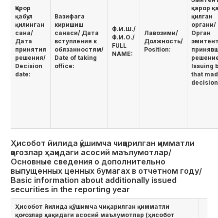
Қарор
қарор қ
қабул
Вазифага
қилган
қилинган
киришиш
органи/
Ф.И.Ш./
сана/
санаси/ Дата
Лавозими/
Орган
Ф.И.О./
Дата
вступления к
Должность/
эмитент
FULL
принятия
обязанностям/
Position:
приняв
NAME:
решения/
Date of taking
решени
Decision
office:
Issuing 
date:
that mad
decision
Ҳисобот йилида қўшимча чиқарилган қимматли
қоғозлар ҳақидаги асосий маълумотлар/
Основные сведения о дополнительно
выпущенных ценных бумагах в отчетном году/
Basic information about additionally issued
securities in the reporting year
Ҳисобот йилида қўшимча чиқарилган қимматли
қоғозлар ҳақидаги асосий маълумотлар (ҳисобот