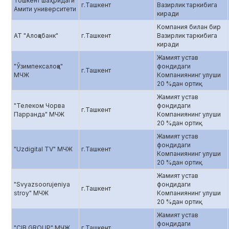
Тошкент шаҳридаги
г.Ташкент
Вазирлик таркибига
Амити университети
киради
Компания билан бир
АТ "Алоқабанк"
г.Ташкент
Вазирлик таркибига
киради
Жамият устав
"Ўзимпексалоқа"
фондидаги
г.Ташкент
МЧЖ
Компаниянинг улуши
20 %дан ортиқ
Жамият устав
"Телеком Чорва
фондидаги
г.Ташкент
Парранда" МЧЖ
Компаниянинг улуши
20 %дан ортиқ
Жамият устав
фондидаги
"Uzdigital TV" МЧЖ
г.Ташкент
Компаниянинг улуши
20 %дан ортиқ
Жамият устав
"Svyazsoorujeniya
фондидаги
г.Ташкент
stroy" МЧЖ
Компаниянинг улуши
20 %дан ортиқ
Жамият устав
фондидаги
"CIB GROUP" МЧЖ
г.Ташкент