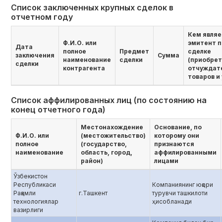
Список заключенных крупных сделок в
отчетном году
Кем являе
Ф.И.О. или
эмитент п
Дата
полное
Предмет
сделке
заключения
Сумма
наименование
сделки
(приобре
сделки
контрагента
отчуждат
товаров и 
Список аффилированных лиц (по состоянию на
конец отчетного года)
Местонахождение
Основание, по
Ф.И.О. или
(местожительство)
которому они
полное
(государство,
признаются
наименование
область, город,
аффилированными
район)
лицами
Ўзбекистон
Республикаси
Компаниянинг юқори
Рақамли
г.Ташкент
турувчи ташкилоти
технологиялар
ҳисобланади
вазирлиги