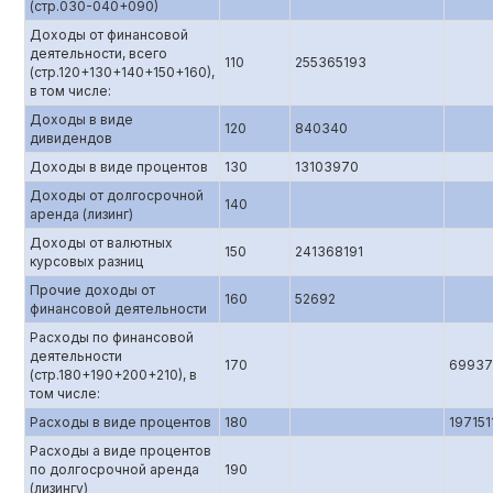
(стр.0З0-040+090)
Доходы от финансовой
деятельности, всего
110
255365193
(стр.120+130+140+150+160),
в том числе:
Доходы в виде
120
840340
дивидендов
Доходы в виде процентов
130
13103970
Доходы от долгосрочной
140
аренда (лизинг)
Доходы от валютных
150
241368191
курсовых разниц
Прочие доходы от
160
52692
финансовой деятельности
Расходы по финансовой
деятельности
170
69937
(стр.180+190+200+210), в
том числе:
Расходы в виде процентов
180
197151
Расходы а виде процентов
по долгосрочной аренда
190
(лизингу)