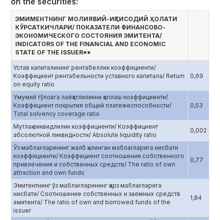
on the securities:
ЭМИМЕНТНИНГ МОЛИЯВИЙ-ИҚТИСОДИЙ ҲОЛАТИ
КЎРСАТКИЧЛАРИ/ ПОКАЗАТЕЛИ ФИНАНСОВО-
ЭКОНОМИЧЕСКОГО СОСТОЯНИЯ ЭМИТЕНТА/
INDICATORS OF THE FINANCIAL AND ECONOMIC
STATE OF THE ISSUER**
Устав капиталининг рентабеллик коэффициенти/
Коэффициент рентабельности уставного капитала/ Return
0,69
on equity ratio
Умумий тўловга лаёқатлиликни қоплаш коэффициенти/
Коэффициент покрытия общий платежеспособности/
0,53
Total solvency coverage ratio
Мутлақ ликвидлилик коэффициенти/ Коэффициент
0,002
абсолютной ликвидности/ Absolute liquidity ratio
Ўз маблағларининг жалб қилинган маблағларига нисбати
коэффициенти/ Коэффициент соотношения собственного
0,77
привлечения и собственных средств/ The ratio of own
attraction and own funds
Эмитентнинг ўз маблағларининг қарз маблағларига
нисбати/ Соотношение собственных и заемных средств
1,84
эмитента/ The ratio of own and borrowed funds of the
issuer