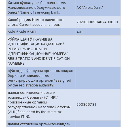
Хизмат кўрсатувчи банкнинг номи/
Наименование обслуживающего
АК "Алокабанк"
банка/ Name of servicing bank:
Ҳисоб рақами/ Номер расчетного
20210000904074838001
счета/ Current account number:
МФО/ МФО/ MFI:
401
РЎЙХАТДАН ЎТКАЗИШ ВА
ИДЕНТИФИКАЦИЯ РАҚАМЛАРИ/
РЕГИСТРАЦИОННЫЕ И
ИДЕНТИФИКАЦИОННЫЕ НОМЕРА/
REGISTRATION AND IDENTIFICATION
NUMBERS
рўйхатдан ўтказувчи орган томонидан
берилган/ присвоенные
регистрирующим органом/ assigned
by the registration authority:
давлат солиқ хизмати органи
томонидан берилган (СТИР)/
присвоенные органом
203366731
государственной налоговой службы
(ИНН)/ assigned by the state tax
service (TIN):
давлат статистика органи томонидан