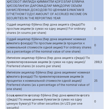
ҲИСОБОТ ЙИЛИДА ҚИММАТЛИ ҚОҒОЗЛАР БЎЙИЧА
ҲИСОБЛАНГАН ДАРОМАДЛАР МИҚДОРИ/ ОБЪЕМ
НАЧИСЛЕННЫХ ДОХОДОВ ПО ЦЕННЫМ БУМАГАМ В
ОТЧЕТНОМ ГОДУ/ AMOUNT OF ACCRUED INCOME ON
SECURITIES IN THE REPORTING YEAR
Оддий акциялар бўйича (бир дона акцияга сўмда)/По
простым акциям (в сумах на одну акцию)/ For ordinary
0
shares (in soums per share)
Оддий акциялар бўйича (бир дона акциянинг номинал
қийматига фоизда)/ По простым акциям (в процентах к
0
номинальной стоимости одной акции)/ For ordinary shares
(as a percentage of the nominal value of one share)
Имтиёзли акциялар бўйича (бир дона акцияга сўмда)/ По
привилегированным акциям (в сумах на одну акцию)/
288,5
Preferred shares (in soums per share)
Имтиёзли акциялар бўйича (бир дона акциянинг номинал
қийматига фоизда)/ По привилегированным акциям (в
процентах к номинальной стоимости одной акции)/
25
Preferred shares (as a percentage of the nominal value of
one share)
Бошқа қимматли қоғозлар бўйича (бир дона қимматли қоғозга
сўмда)/ По иным ценным бумагам (в сумах на одну
0
ценную бумагу)/ For other securities (in UZS per one
security)