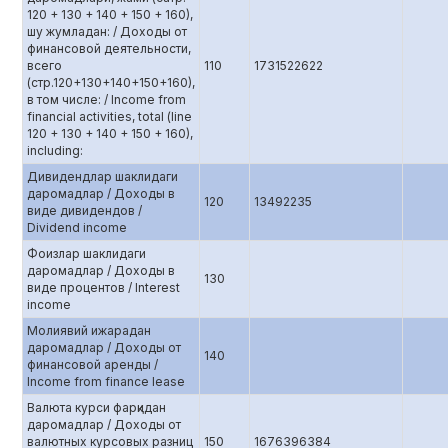
120 + 130 + 140 + 150 + 160),
шу жумладан: / Доходы от
финансовой деятельности,
всего
110
1731522622
(стр.120+130+140+150+160),
в том числе: / Income from
financial activities, total (line
120 + 130 + 140 + 150 + 160),
including:
Дивидендлар шаклидаги
даромадлар / Доходы в
120
13492235
виде дивидендов /
Dividend income
Фоизлар шаклидаги
даромадлар / Доходы в
130
виде процентов / Interest
income
Молиявий ижарадан
даромадлар / Доходы от
140
финансовой аренды /
Income from finance lease
Валюта курси фарқидан
даромадлар / Доходы от
валютных курсовых разниц
150
1676396384