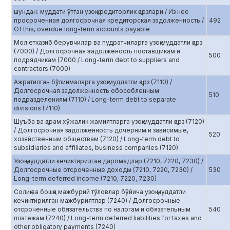
шундан: муддати ўтган узоқ кредиторлик қарзлари / Из нее
просроченная долгосрочная кредиторская задолженность /
492
Of this, overdue long-term accounts payable
Мол етказиб берувчилар ва пудратчиларга узоқ муддатли қарз
(7000) / Долгосрочная эадолженость поставщикам и
500
подрядчикам (7000 / Long-term debt to suppliers and
contractors (7000)
Ажратилган бўлинмаларга узоқ муддатли қарз (7110) /
Долгосрочная задолженность обособленным
510
подразделениям (7110) / Long-term debt to separate
divisions (7110)
Шуъба ва қарам хўжалик жамиятларга узоқ муддатли қарз (7120)
/ Долгосрочная задолженность дочерним и зависимые,
520
хозяйственным обществам (7120) / Long-term debt to
subsidiaries and affiliates, business companies (7120)
Узоқ муддатли кечиктирилган даромадлар (7210, 7220, 7230) /
Долгосрочные отсроченные доходы (7210, 7220, 7230) /
530
Long-term deferred income (7210, 7220, 7230)
Солиқ ва бошқа мажбурий тўловлар бўйича узоқ муддатли
кечиктирилган мажбуриятлар (7240) / Долгосрочные
отсроченные обязательства по налогам и обязательным
540
платежам (7240) / Long-term deferred liabilities for taxes and
other obligatory payments (7240)