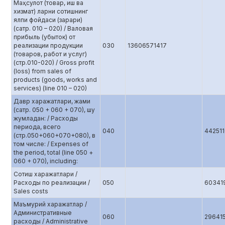
Маҳсулот (товар, иш ва
хизмат) ларни сотишнинг
ялпи фойдаси (зарари)
(сатр. 010 – 020) / Валовая
прибыль (убыток) от
реализации продукции
030
13606571417
(товаров, работ и услуг)
(стр.010-020) / Gross profit
(loss) from sales of
products (goods, works and
services) (line 010 – 020)
Давр харажатлари, жами
(сатр. 050 + 060 + 070), шу
жумладан: / Расходы
периода, всего
040
44251
(стр.050+060+070+080), в
том числе: / Expenses of
the period, total (line 050 +
060 + 070), including:
Сотиш харажатлари /
Расходы по реализации /
050
60341
Sales costs
Маъмурий харажатлар /
Административные
060
29641
расходы / Administrative