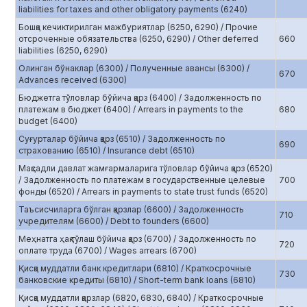
liabilities for taxes and other obligatory payments (6240)
Бошқа кечиктирилган мажбуриятлар (6250, 6290) / Прочие
отсроченные обязательства (6250, 6290) / Other deferred
660
liabilities (6250, 6290)
Олинган бўнаклар (6300) / Полученные авансы (6300) /
670
Advances received (6300)
Бюджетга тўловлар бўйича қарз (6400) / Задолженность по
платежам в бюджет (6400) / Arrears in payments to the
680
budget (6400)
Суғурталар бўйича қарз (6510) / Задолженность по
690
страхованию (6510) / Insurance debt (6510)
Мақсадли давлат жамғармаларига тўловлар бўйича қарз (6520)
/ Задолженность по платежам в государственные целевые
700
фонды (6520) / Arrears in payments to state trust funds (6520)
Таъсисчиларга бўлган қарзлар (6600) / Задолженность
710
учредителям (6600) / Debt to founders (6600)
Меҳнатга ҳақ тўлаш бўйича қарз (6700) / Задолженность по
720
оплате труда (6700) / Wages arrears (6700)
Қисқа муддатли банк кредитлари (6810) / Краткосрочные
730
банковские кредиты (6810) / Short-term bank loans (6810)
Қисқа муддатли қарзлар (6820, 6830, 6840) / Краткосрочные