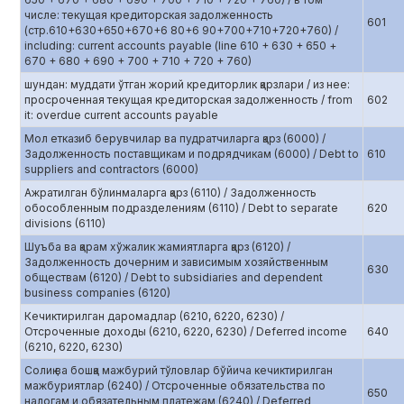
числе: текущая кредиторская задолженность
601
(стр.610+630+650+670+6 80+6 90+700+710+720+760) /
including: current accounts payable (line 610 + 630 + 650 +
670 + 680 + 690 + 700 + 710 + 720 + 760)
шундан: муддати ўтган жорий кредиторлик қарзлари / из нее:
просроченная текущая кредиторская задолженность / from
602
it: overdue current accounts payable
Мол етказиб берувчилар ва пудратчиларга қарз (6000) /
Задолженность поставщикам и подрядчикам (6000) / Debt to
610
suppliers and contractors (6000)
Ажратилган бўлинмаларга қарз (6110) / Задолженность
обособленным подразделениям (6110) / Debt to separate
620
divisions (6110)
Шуъба ва қарам хўжалик жамиятларга қарз (6120) /
Задолженность дочерним и зависимым хозяйственным
630
обществам (6120) / Debt to subsidiaries and dependent
business companies (6120)
Кечиктирилган даромадлар (6210, 6220, 6230) /
Отсроченные доходы (6210, 6220, 6230) / Deferred income
640
(6210, 6220, 6230)
Солиқ ва бошқа мажбурий тўловлар бўйича кечиктирилган
мажбуриятлар (6240) / Отсроченные обязательства по
650
налогам и обязательным платежам (6240) / Deferred