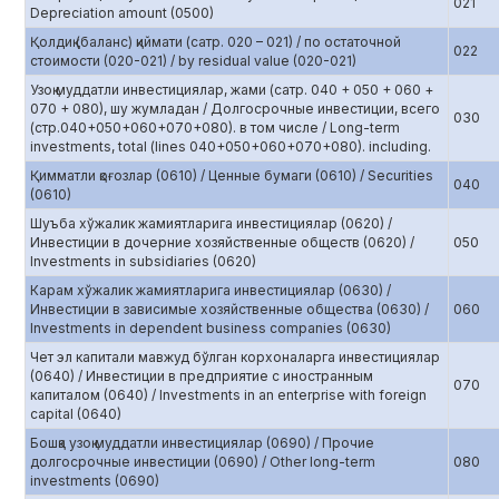
021
Depreciation amount (0500)
Қолдиқ (баланс) қиймати (сатр. 020 – 021) / по остаточной
022
стоимости (020-021) / by residual value (020-021)
Узоқ муддатли инвестициялар, жами (сатр. 040 + 050 + 060 +
070 + 080), шу жумладан / Долгосрочные инвестиции, всего
030
(стр.040+050+060+070+080). в том числе / Long-term
investments, total (lines 040+050+060+070+080). including.
Қимматли қоғозлар (0610) / Ценные бумаги (0610) / Securities
040
(0610)
Шуъба хўжалик жамиятларига инвестициялар (0620) /
Инвестиции в дочерние хозяйственные обществ (0620) /
050
Investments in subsidiaries (0620)
Карам хўжалик жамиятларига инвестициялар (0630) /
Инвестиции в зависимые хозяйственные общества (0630) /
060
Investments in dependent business companies (0630)
Чет эл капитали мавжуд бўлган корхоналарга инвестициялар
(0640) / Инвестиции в предприятие с иностранным
070
капиталом (0640) / Investments in an enterprise with foreign
capital (0640)
Бошқа узоқ муддатли инвестициялар (0690) / Прочие
долгосрочные инвестиции (0690) / Other long-term
080
investments (0690)