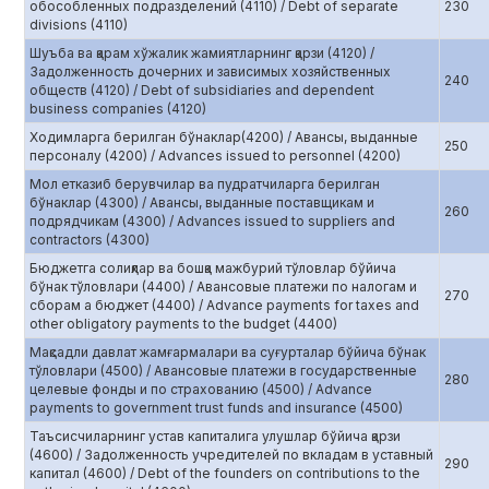
обособленных подразделений (4110) / Debt of separate
230
divisions (4110)
Шуъба ва қарам хўжалик жамиятларнинг қарзи (4120) /
Задолженность дочерних и зависимых хозяйственных
240
обществ (4120) / Debt of subsidiaries and dependent
business companies (4120)
Ходимларга берилган бўнаклар(4200) / Авансы, выданные
250
персоналу (4200) / Advances issued to personnel (4200)
Мол етказиб берувчилар ва пудратчиларга берилган
бўнаклар (4300) / Авансы, выданные поставщикам и
260
подрядчикам (4300) / Advances issued to suppliers and
contractors (4300)
Бюджетга солиқлар ва бошқа мажбурий тўловлар бўйича
бўнак тўловлари (4400) / Авансовые платежи по налогам и
270
сборам а бюджет (4400) / Advance payments for taxes and
other obligatory payments to the budget (4400)
Мақсадли давлат жамғармалари ва суғурталар бўйича бўнак
тўловлари (4500) / Авансовые платежи в государственные
280
целевые фонды и по страхованию (4500) / Advance
payments to government trust funds and insurance (4500)
Таъсисчиларнинг устав капиталига улушлар бўйича қарзи
(4600) / Задолженность учредителей по вкладам в уставный
290
капитал (4600) / Debt of the founders on contributions to the