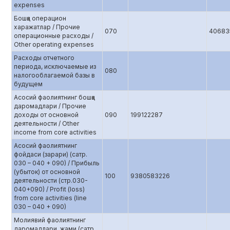
expenses
Бошқа операцион
харажатлар / Прочие
070
40683
операционные расходы /
Other operating expenses
Расходы отчетного
периода, исключаемые из
080
налогооблагаемой базы в
будущем
Асосий фаолиятнинг бошқа
даромадлари / Прочие
доходы от основной
090
199122287
деятельности / Other
income from core activities
Асосий фаолиятнинг
фойдаси (зарари) (сатр.
030 – 040 + 090) / Прибыль
(убыток) от основной
100
9380583226
деятельности (стр.0З0-
040+090) / Profit (loss)
from core activities (line
030 – 040 + 090)
Молиявий фаолиятнинг
даромадлари, жами (сатр.