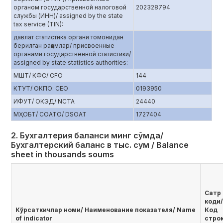
органом государственной налоговой
202328794
службы (ИНН)/ assigned by the state
tax service (TIN):
давлат статистика органи томонидан
берилган рақамлар/ присвоенные
органами государственной статистики/
assigned by state statistics authorities:
МШТ/ КФС/ CFO
144
КТУТ/ ОКПО: CEO
0193950
ИФУТ/ ОКЭД/ NCTA
24440
МҲОБТ/ СОАТО/ DSOAT
1727404
2. Бухгалтерия баланси минг сўмда/
Бухгалтерский баланс в тыс. сум / Balance
sheet in thousands soums
Сатр
коди/
Кўрсаткичлар номи/ Наименование показателя/ Name
Код
of indicator
стро