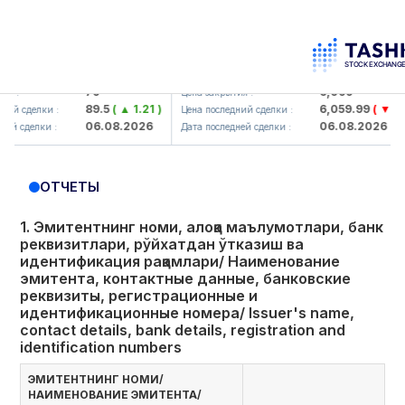
orbank> ATB)
UZMK (<O'zmetkombinat> AJ)
79
6,099
Цена закрытия :
89.5
( ▲ 1.21 )
6,059.99
( ▼ 39.89 )
елки :
Цена последний сделки :
06.08.2026
06.08.2026
лки :
Дата последней сделки :
ОТЧЕТЫ
1. Эмитентнинг номи, алоқа маълумотлари, банк
реквизитлари, рўйхатдан ўтказиш ва
идентификация рақамлари/ Наименование
эмитента, контактные данные, банковские
реквизиты, регистрационные и
идентификационные номера/ Issuer's name,
contact details, bank details, registration and
identification numbers
ЭМИТЕНТНИНГ НОМИ/
НАИМЕНОВАНИЕ ЭМИТЕНТА/