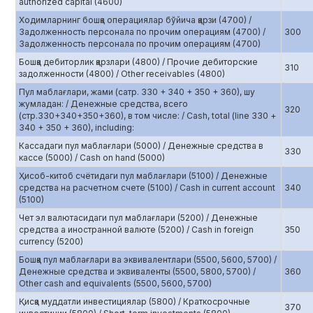
authorized capital (4600)
Ходимларнинг бошқа операциялар бўйича қарзи (4700) /
Задолженность персонала по прочим операциям (4700) /
300
Задолженность персонала по прочим операциям (4700)
Бошқа дебиторлик қарзлари (4800) / Прочие дебиторские
310
задолженности (4800) / Other receivables (4800)
Пул маблағлари, жами (сатр. 330 + 340 + 350 + 360), шу
жумладан: / Денежные средства, всего
320
(стр.330+340+350+360), в том числе: / Cash, total (line 330 +
340 + 350 + 360), including:
Кассадаги пул маблағлари (5000) / Денежные средства в
330
кассе (5000) / Cash on hand (5000)
Ҳисоб-китоб счётидаги пул маблағлари (5100) / Денежные
средства на расчетном счете (5100) / Cash in current account
340
(5100)
Чет эл валютасидаги пул маблағлари (5200) / Денежные
средства а иностранной валюте (5200) / Cash in foreign
350
currency (5200)
Бошқа пул маблағлари ва эквивалентлари (5500, 5600, 5700) /
Денежные средства и эквиваленты (5500, 5800, 5700) /
360
Other cash and equivalents (5500, 5600, 5700)
Қисқа муддатли инвестициялар (5800) / Краткосрочные
370