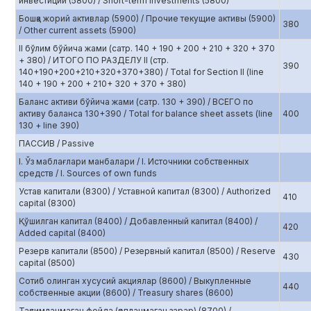
инвестиции (5800) / Short-term investments (5800)
Бошқа жорий активлар (5900) / Прочие текущие активы (5900)
380
/ Other current assets (5900)
II бўлим бўйича жами (сатр. 140 + 190 + 200 + 210 + 320 + 370
+ 380) / ИТОГО ПО РАЗДЕЛУ II (стр.
390
140+190+200+210+320+370+380) / Total for Section II (line
140 + 190 + 200 + 210+ 320 + 370 + 380)
Баланс активи бўйича жами (сатр. 130 + 390) / ВСЕГО по
активу баланса 130+390 / Total for balance sheet assets (line
400
130 + line 390)
ПАССИВ / Passive
I. Ўз маблағлари манбалари / I. Источники собственных
средств / I. Sources of own funds
Устав капитали (8300) / Уставной капитал (8300) / Authorized
410
capital (8300)
Қўшилган капитал (8400) / Добавленный капитал (8400) /
420
Added capital (8400)
Резерв капитали (8500) / Резервный капитал (8500) / Reserve
430
capital (8500)
Сотиб олинган хусусий акциялар (8600) / Выкупленные
440
собственные акции (8600) / Treasury shares (8600)
Тақсимланмаган фойда (қопланмаган зарар) (8700) /