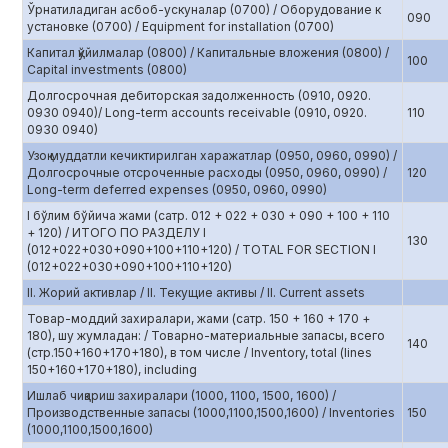
Ўрнатиладиган асбоб-ускуналар (0700) / Оборудование к
090
установке (0700) / Equipment for installation (0700)
Капитал қўйилмалар (0800) / Капитальные вложения (0800) /
100
Capital investments (0800)
Долгосрочная дебиторская задолженность (0910, 0920.
0930 0940)/ Long-term accounts receivable (0910, 0920.
110
0930 0940)
Узоқ муддатли кечиктирилган харажатлар (0950, 0960, 0990) /
Долгосрочные отсроченные расходы (0950, 0960, 0990) /
120
Long-term deferred expenses (0950, 0960, 0990)
I бўлим бўйича жами (сатр. 012 + 022 + 030 + 090 + 100 + 110
+ 120) / ИТОГО ПО РАЗДЕЛУ I
130
(012+022+030+090+100+110+120) / TOTAL FOR SECTION I
(012+022+030+090+100+110+120)
II. Жорий активлар / II. Текущие активы / II. Current assets
Товар-моддий захиралари, жами (сатр. 150 + 160 + 170 +
180), шу жумладан: / Товарно-материальные запасы, всего
140
(стр.150+160+170+180), в том числе / Inventory, total (lines
150+160+170+180), including
Ишлаб чиқариш захиралари (1000, 1100, 1500, 1600) /
Производственные запасы (1000,1100,1500,1600) / Inventories
150
(1000,1100,1500,1600)