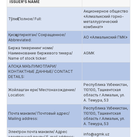
ISSUER'S NAME
Акционерное общество
«Алмалыкский горно-
Тўлиқ/Полное/ Full:
металлургический
комбинат»
Қисқартирилган/ Сокращенное/
АО «Алмалыкский ГМК»
Abbreviated:
Биржа тикерининг номи/
Наименование биржевого тикера/
AGMK
Name of stock ticker:
АЛОҚА МАЪЛУМОТЛАРИ/
КОНТАКТНЫЕ ДАННЫЕ/ CONTACT
DETAILS:
Республика Узбекистан,
Жойлашган ери/ Местонахождение/
110100, Ташкентская
Location:
область г.Алмалык, ул.
А. Темура, 53
Республика Узбекистан,
Почта манзили/ Почтовый адрес/
110100, Ташкентская
Mailing address:
область г.Алмалык, ул.
А. Темура, 53
Электрон почта манзили/ Адрес
info@agmk.uz
электронной почты/ E-mail address: