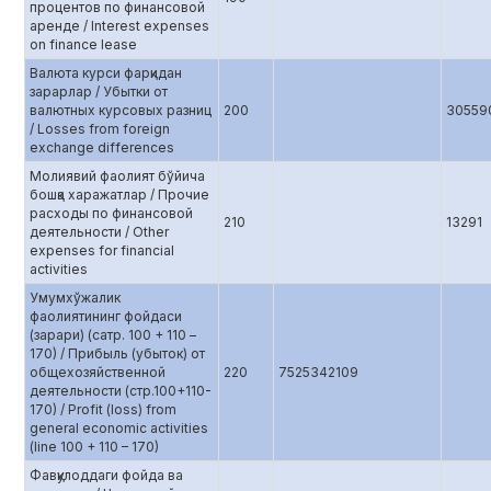
процентов по финансовой
аренде / Interest expenses
on finance lease
Валюта курси фарқидан
зарарлар / Убытки от
валютных курсовых разниц
200
30559
/ Losses from foreign
exchange differences
Молиявий фаолият бўйича
бошқа харажатлар / Прочие
расходы по финансовой
210
13291
деятельности / Other
expenses for financial
activities
Умумхўжалик
фаолиятининг фойдаси
(зарари) (сатр. 100 + 110 –
170) / Прибыль (убыток) от
общехозяйственной
220
7525342109
деятельности (стр.100+110-
170) / Profit (loss) from
general economic activities
(line 100 + 110 – 170)
Фавқулоддаги фойда ва