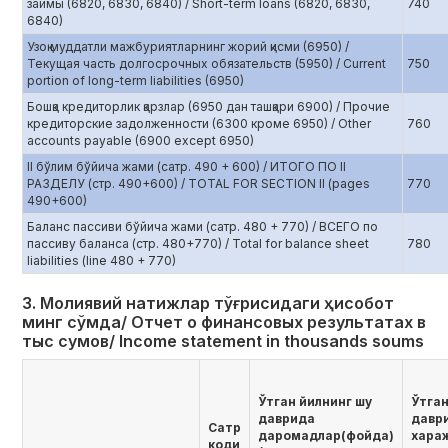
займы (6820, 6830, 6840) / Short-term loans (6820, 6830,
740
6840)
Узоқ муддатли мажбуриятларнинг жорий қисми (6950) /
Текущая часть долгосрочных обязательств (5950) / Current
750
portion of long-term liabilities (6950)
Бошқа кредиторлик қарзлар (6950 дан ташқари 6900) / Прочие
кредиторские задолженности (6300 кроме 6950) / Other
760
accounts payable (6900 except 6950)
II бўлим бўйича жами (сатр. 490 + 600) / ИТОГО ПО II
РАЗДЕЛУ (стр. 490+600) / TOTAL FOR SECTION II (pages
770
490+600)
Баланс пассиви бўйича жами (сатр. 480 + 770) / ВСЕГО по
пассиву баланса (стр. 480+770) / Total for balance sheet
780
liabilities (line 480 + 770)
3. Молиявий натижлар тўғрисидаги ҳисобот
минг сўмда/ Отчет о финансовых результатах в
тыс сумов/ Income statement in thousands soums
Ўтган йилнинг шу
Ўтган
даврида
давр
Сатр
даромадлар(фойда)
хара
коди