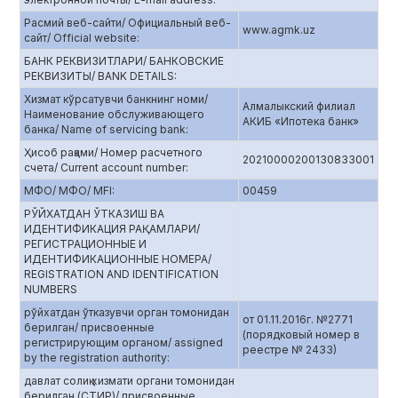
Расмий веб-сайти/ Официальный веб-
www.agmk.uz
сайт/ Official website:
БАНК РЕКВИЗИТЛАРИ/ БАНКОВСКИЕ
РЕКВИЗИТЫ/ BANK DETAILS:
Хизмат кўрсатувчи банкнинг номи/
Алмалыкский филиал
Наименование обслуживающего
АКИБ «Ипотека банк»
банка/ Name of servicing bank:
Ҳисоб рақами/ Номер расчетного
20210000200130833001
счета/ Current account number:
МФО/ МФО/ MFI:
00459
РЎЙХАТДАН ЎТКАЗИШ ВА
ИДЕНТИФИКАЦИЯ РАҚАМЛАРИ/
РЕГИСТРАЦИОННЫЕ И
ИДЕНТИФИКАЦИОННЫЕ НОМЕРА/
REGISTRATION AND IDENTIFICATION
NUMBERS
рўйхатдан ўтказувчи орган томонидан
от 01.11.2016г. №2771
берилган/ присвоенные
(порядковый номер в
регистрирующим органом/ assigned
реестре № 2433)
by the registration authority:
давлат солиқ хизмати органи томонидан
берилган (СТИР)/ присвоенные