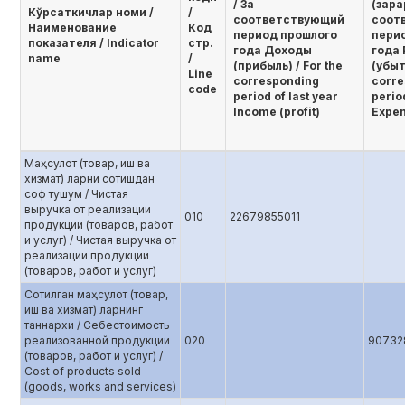
/ За
(зара
Кўрсаткичлар номи /
/
соответствующий
соот
Наименование
Код
период прошлого
пери
показателя / Indicator
стр.
года Доходы
года
name
/
(прибыль) / For the
(убыт
Line
corresponding
corre
code
period of last year
period
Income (profit)
Expen
Маҳсулот (товар, иш ва
хизмат) ларни сотишдан
соф тушум / Чистая
выручка от реализации
010
22679855011
продукции (товаров, работ
и услуг) / Чистая выручка от
реализации продукции
(товаров, работ и услуг)
Сотилган маҳсулот (товар,
иш ва хизмат) ларнинг
таннархи / Себестоимость
реализованной продукции
020
90732
(товаров, работ и услуг) /
Cost of products sold
(goods, works and services)