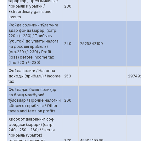
зарарлар / Чрезвычайные
прибыли и убытки /
230
Extraordinary gains and
losses
Фойда солиғини тўлагунга
қадар фойда (зарар) (сатр.
220 +/– 230) / Прибыль
(убыток) до уплаты налога
240
7525342109
на доходы прибыль)
(стр.220+/-230) / Profit
(loss) before income tax
(line 220 +/– 230)
Фойда солиғи / Налог на
доходы (прибыль) / Income
250
29749
tax
Фойдадан бошқа солиқлар
ва бошқа мажбурий
тўловлар / Прочие налоги и
260
сборы от прибыли / Other
taxes and fees on profits
Ҳисобот даврининг соф
фойдаси (зарари) (сатр.
240 – 250 – 260) / Чистая
прибыль (убыток)
отчетного периода
270
4550419769