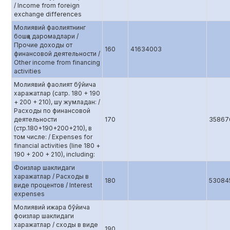
/ Income from foreign
exchange differences
Молиявий фаолиятнинг
бошқа даромадлари /
Прочие доходы от
160
41634003
финансовой деятельности /
Other income from financing
activities
Молиявий фаолият бўйича
харажатлар (сатр. 180 + 190
+ 200 + 210), шу жумладан: /
Расходы по финансовой
деятельности
170
35867
(стр.180+190+200+210), в
том числе: / Expenses for
financial activities (line 180 +
190 + 200 + 210), including:
Фоизлар шаклидаги
харажатлар / Расходы в
180
53084
виде процентов / Interest
expenses
Молиявий ижара бўйича
фоизлар шаклидаги
харажатлар / сходы в виде
190