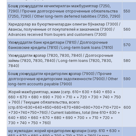
Бошқа узоқ муддатли кечиктирилган мажбуриятлар (7250,
7290) / Прочие долгосрочные отсроченные обязательства
550
(7250, 7290) / Other long-term deferred liabilities (7250, 7290)
Харидорлар ва буюртмачилардан олинган бўнаклар (7300) /
Авансы, полученные от покупателей и заказчиков (7300) /
560
Advances received from buyers and customers (7300)
Узоқ муддатли банк кредитлари (7810) / Долгосрочные
570
банковские кредиты (7810) / Long-term bank loans (7810)
Узоқ муддатли қарзлар (7820, 7830, 7840) / Долгосрочные
займы (7820, 7830, 7840) / Long-term loans (7820, 7830,
580
7840)
Бошқа узоқ муддатли кредиторлик қарзлар (7900) / Прочие
долгосрочные кредиторские задолженности (7900) / Other
590
long-term accounts payable (7900)
Жорий мажбуриятлар, жами (сатр. 610+ 630 + 640 + 650 +
660 + 670 + 680 + 690 + 700 + 710 + + 720 + 730 + 740 + 750
+ 760) / Текущие обязательства, всего
(стр.610+630+640+650+660+670+680+690+700+710+720+
600
+730+740+750+760) / Current liabilities, total (line 610+ 630 +
640 + 650 + 660 + 670 + 680 + 690 + 700 + + 710 + 720 +
730 + 740 + 750 + 760)
шу жумладан: жорий кредиторлик қарзлари (сатр. 610 + 630 +
650 + 670 + 680 + 690 + 700 + 710 + 720 + 760) / в том