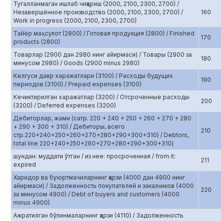
Тугалланмаган ишлаб чиқариш (2000, 2100, 2300, 2700) /
Незавершённое производство (2000, 2100, 2300, 2700) /
160
Work in progress (2000, 2100, 2300, 2700)
Тайёр маҳсулот (2800) / Готовая продукция (2800) / Finished
170
products (2800)
Товарлар (2900 дан 2980 нинг айирмаси) / Товары (2900 за
180
минусом 2980) / Goods (2900 minus 2980)
Келгуси давр харажатлари (3100) / Расходы будущих
190
периодов (3100) / Prepaid expenses (3100)
Кечиктирилган харажатлар (3200) / Отсроченные расходы
200
(3200) / Deferred expenses (3200)
Дебиторлар, жами (сатр. 220 + 240 + 250 + 260 + 270 + 280
+ 290 + 300 + 310) / Дебиторы, всего
210
стр.220+240+250+260+270+280+290+300+310) / Debtors,
total line 220+240+250+260+270+280+290+300+310)
шундан: муддати ўтган / из нее: просроченная / from it:
211
expired
Харидор ва буюртмачиларнинг қарзи (4000 дан 4900 нинг
айирмаси) / Задолженность покупателей и заказчиков (4000
220
за минусом 4900) / Debt of buyers and customers (4000
minus 4900)
Ажратилган бўлинмаларнинг қарзи (4110) / Задолженность