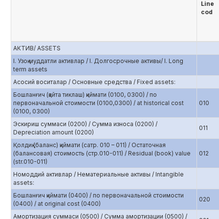
Line
cod
АКТИВ/ ASSETS
I. Узоқ муддатли активлар / I. Долгосрочные активы/ I. Long
term assets
Асосий воситалар / Основные средства / Fixed assets:
Бошланғич (қайта тиклаш) қиймати (0100, 0300) / по
первоначальной стоимости (0100,0300) / at historical cost
010
(0100, 0300)
Эскириш суммаси (0200) / Сумма износа (0200) /
011
Depreciation amount (0200)
Қолдиқ (баланс) қиймати (сатр. 010 – 011) / Остаточная
(балансовая) стоимость (стр.010-011) / Residual (book) value
012
(str.010-011)
Номоддий активлар / Нематериальные активы / Intangible
assets:
Бошланғич қиймати (0400) / по первоначальной стоимости
020
(0400) / at original cost (0400)
Амортизация суммаси (0500) / Сумма амортизации (0500) /