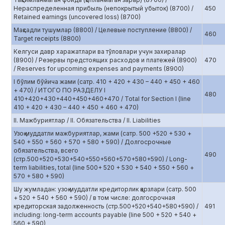
Нераспределенная прибыль (непокрытый убыток) (8700) /
450
Retained earnings (uncovered loss) (8700)
Мақсадли тушумлар (8800) / Целевые поступление (8800) /
460
Target receipts (8800)
Келгуси давр харажатлари ва тўловлари учун захиралар
(8900) / Резервы предстоящих расходов и платежей (8900)
470
/ Reserves for upcoming expenses and payments (8900)
I бўлим бўйича жами (сатр. 410 + 420 + 430 – 440 + 450 + 460
+ 470) / ИТОГО ПО РАЗДЕЛУ I
480
410+420+430+440+450+460+470 / Total for Section I (line
410 + 420 + 430 – 440 + 450 + 460 + 470)
II. Мажбуриятлар / II. Обязательства / II. Liabilities
Узоқ муддатли мажбуриятлар, жами (сатр. 500 +520 + 530 +
540 + 550 + 560 + 570 + 580 + 590) / Долгосрочные
обязательства, всего
490
(стр.500+520+530+540+550+560+570+580+590) / Long-
term liabilities, total (line 500+ 520 + 530 + 540 + 550 + 560 +
570 + 580 + 590)
Шу жумладан: узоқ муддатли кредиторлик қарзлари (сатр. 500
+ 520 + 540 + 560 + 590) / в том числе: долгосрочная
кредиторская задолженность (стр.500+520+540+580+590) /
491
including: long-term accounts payable (line 500 + 520 + 540 +
560 + 590)