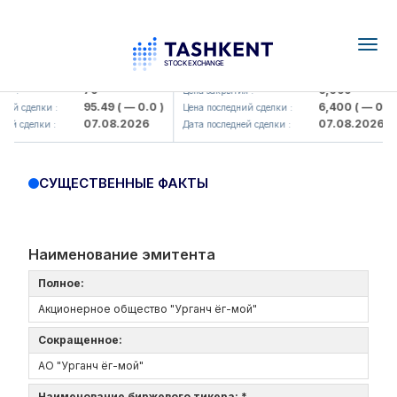
Togg
navig
Hamkorbank> ATB)
UZMK (<O'zmetkombinat> AJ)
79
6,099
я :
Цена закрытия :
95.49
( — 0.0 )
6,400
( — 0.0 )
ий сделки :
Цена последний сделки :
07.08.2026
07.08.2026
ей сделки :
Дата последней сделки :
СУЩЕСТВЕННЫЕ ФАКТЫ
Наименование эмитента
Полное:
Акционерное общество "Урганч ёг-мой"
Сокращенное:
АО "Урганч ёг-мой"
Наименование биржевого тикера: *