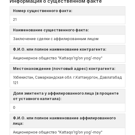
Информация о существенном факте
Номер существенного факта:
21
Наименование существенного факта:
Заключение сделки с аффилированным лицом
Ф.И.О. или полное наименование контрагента:
Акционерное общество "Kattaqo’rg’on yog’-moy"
Местонахождение (почтовый адрес) контрагента:
Узбекистан, Самаркандская обл.‎ г.Каттакургон, Давлатабад
121
Доля эмитента у аффилированного лица (в проценте
от уставного капитала):
0
Ф.И.О. или полное наименование аффилированного
лица:
Акционерное общество "Kattaqo’rg’on yog’-moy"