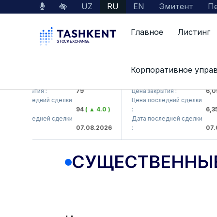
UZ
RU
EN
Эмитент
Пе
Главное
Листинг
Корпоративное упра
MKB (<Hamkorbank> ATB)
UZMK (<O'zmetkombinat> A
на закрытия :
79
Цена закрытия :
6,099
на последний сделки
Цена последний сделки
94
( ▲ 4.0 )
:
6,359.
та последней сделки
Дата последней сделки
07.08.2026
:
07.08
СУЩЕСТВЕННЫ