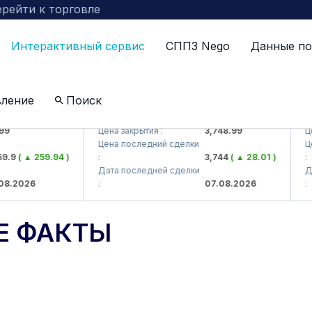
рейти к торговле
Интерактивный сервис
СППЗ Nego
Данные по
вление
Поиск
J)
UZMKP (<O'zmetkombinat> AJ)
KVT
Цена закрытия :
3,748.99
Цена
Цена последний сделки
Цена
9
( ▲ 259.94 )
:
3,744
( ▲ 28.01 )
:
Дата последней сделки
Дата
.2026
:
07.08.2026
:
Е ФАКТЫ