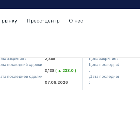
 рынку
Пресс-центр
О нас
S (<Kvarts> AJ)
QZSM (<Qizilqumsement>
 закрытия :
2,385
Цена закрытия :
1,20
 последний сделки
Цена последний сделки
3,138
( ▲ 238.0 )
:
1,2
 последней сделки
Дата последней сделки
07.08.2026
:
07.