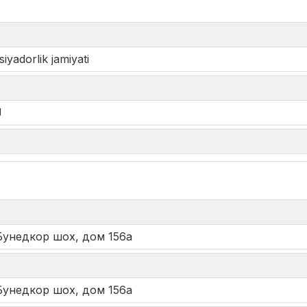
yadorlik jamiyati
J
*
.Бунедкор шох, дом 156а
.Бунедкор шох, дом 156а