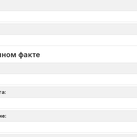
нном факте
та:
ие: