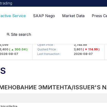
 trading
ractive Service
SAAP Nego
Market Data
Press C
Site search
 AJ)
UZMKP (<O'zmetkombinat> AJ)
KV
99
Open Price :
3,748.99
Op
00
( ▲ 300.04 )
Quoted Price :
3,601
( ▼ 114.99 )
Qu
6-08-07
Last transaction :
2026-08-07
La
TS
МЕНОВАНИЕ ЭМИТЕНТА/ISSUER'S 
qurilish»