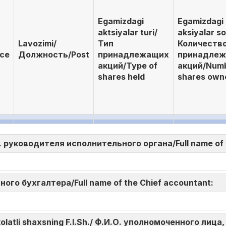
Egamizdagi
Egamizdagi
aktsiyalar turi/
aksiyalar so
Lavozimi/
Тип
Количеств
ace
Должность/Post
принадлежащих
принадле
акций/Type of
акций/Numb
shares held
shares own
И.О. руководителя исполнительного органа/Full name of
авного бухгалтера/Full name of the Chief accountant:
akolatli shaxsning F.I.Sh./ Ф.И.О. уполномоченного л