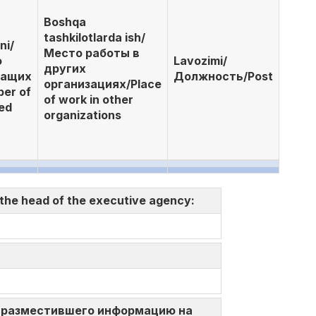
Boshqa
tashkilotlarda ish/
ni/
Место работы в
о
Lavozimi/
других
жащих
Должность/Post
организациях/Place
er of
of work in other
ed
organizations
 the head of the executive agency:
ица, разместившего информацию на