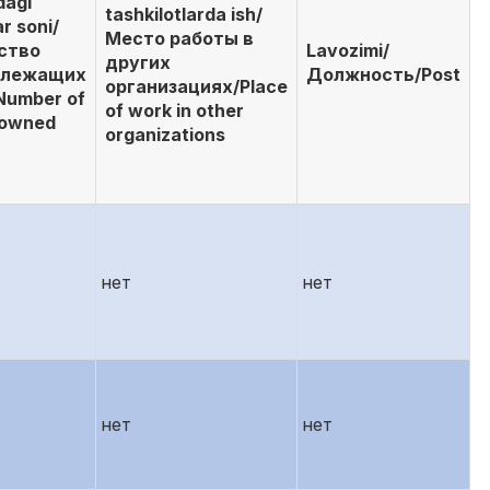
dagi
tashkilotlarda ish/
r soni/
Место работы в
ство
Lavozimi/
других
длежащих
Должность/Post
организациях/Place
Number of
of work in other
 owned
organizations
нет
нет
нет
нет