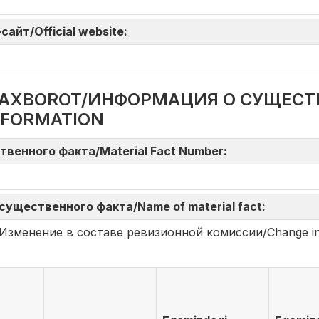
айт/Official website:
DA AXBOROT/ИНФОРМАЦИЯ О СУЩЕС
NFORMATION
твенного факта/Material Fact Number:
существенного факта/Name of material fact:
rish/Изменение в составе ревизионной комиссии/Change in 