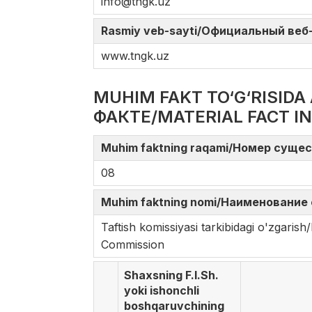
info@tngk.uz
Rasmiy veb-sayti/Официальный веб-с
www.tngk.uz
MUHIM FAKT TO‘G‘RISI
ФАКТЕ/MATERIAL FACT I
Muhim faktning raqami/Номер сущес
08
Muhim faktning nomi/Наименование 
Taftish komissiyasi tarkibidagi o'zga
Commission
Shaxsning F.I.Sh.
yoki ishonchli
boshqaruvchining