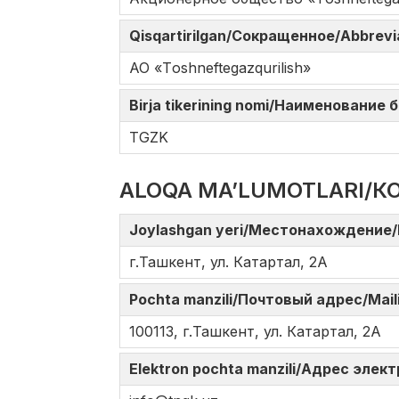
Qisqartirilgan/Сокращенное/Abbrev
АО «Tоshneftеgazqurilish»
Birja tikerining nomi/Наименование
TGZK
ALOQA MA’LUMOTLARI/К
Joylashgan yeri/Местонахождение/
г.Ташкент, ул. Катартал, 2А
Pochta manzili/Почтовый адрес/Mail
100113, г.Ташкент, ул. Катартал, 2А
Elektron pochta manzili/Адрес элек