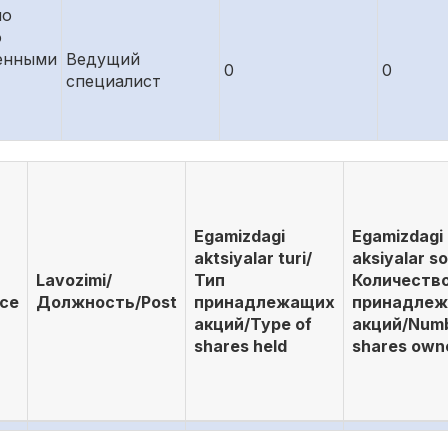
по
ю
енными
Ведущий
0
0
специалист
Egamizdagi
Egamizdagi
aktsiyalar turi/
aksiyalar so
Lavozimi/
Тип
Количеств
ace
Должность/Post
принадлежащих
принадле
акций/Type of
акций/Numb
shares held
shares own