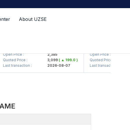
enter
About UZSE
TS (<Kvarts> AJ)
QZSM (<Qizilqumsemen
en Price :
2,385
Open Price :
1
oted Price :
3,099
( ▲ 199.0 )
Quoted Price :
1
st transaction :
2026-08-07
Last transaction :
2
NAME