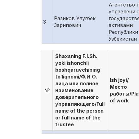
Агентство 
управлени
Разиков Улугбек
государств
3
Зарипович
активами
Республики
Узбекистан
Shaxsning F.I.Sh.
yoki ishonchli
boshqaruvchining
to‘liqnomi/Ф.И.О.
Ish joyi/
лица или полное
Место
№
наименование
работы/Pl
доверительного
of work
управляющего/Full
name of the person
or full name of the
trustee