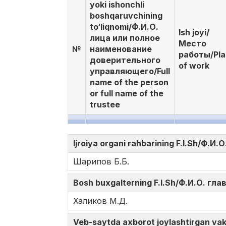
yoki ishonchli
boshqaruvchining
to‘liqnomi/Ф.И.О.
Ish joyi/
лица или полное
Место
№
наименование
работы/Pl
доверительного
of work
управляющего/Full
name of the person
or full name of the
trustee
Ijroiya organi rahbarining F.I.Sh/Ф.
Шарипов Б.Б.
Bosh buxgalterning F.I.Sh/Ф.И.О. гл
Халиков М.Д.
Veb-saytda axborot joylashtirgan v