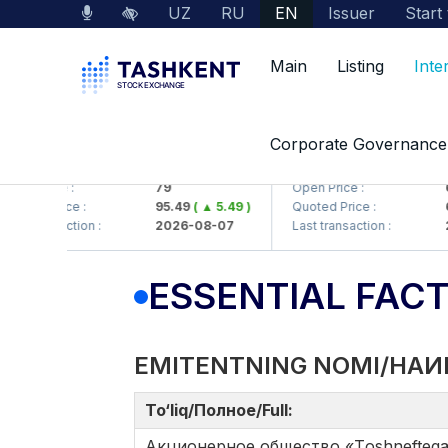
UZ
RU
EN
Issuer
Start
Main
Listing
Inte
Corporate Governance
KB (<Hamkorbank> ATB)
UZMK (<O'zmetkombinat>
 Price :
79
Open Price :
6,0
ed Price :
95.49
( ▲ 5.49 )
Quoted Price :
6,4
 transaction :
2026-08-07
Last transaction :
202
ESSENTIAL FAC
EMITENTNING NOMI/НАИ
To‘liq/Полное/Full:
Акционерное общество «Tоshneftеgaz