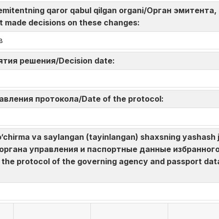
sida emitentning qaror qabul qilgan organi/Орган эмите
t made decisions on these changes:
в
нятия решения/Decision date:
авления протокола/Date of the protocol:
hirma va saylangan (tayinlangan) shaxsning yashash jo
а органа управления и паспортные данные избранного
he protocol of the governing agency and passport data 