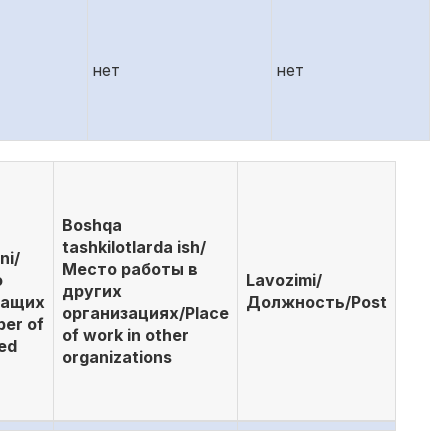
нет
нет
Boshqa
tashkilotlarda ish/
ni/
Место работы в
о
Lavozimi/
других
жащих
Должность/Post
организациях/Place
er of
of work in other
ed
organizations