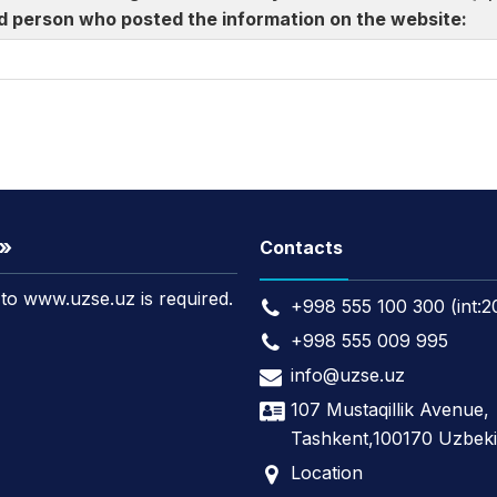
d person who posted the information on the website:
t»
Contacts
k to www.uzse.uz is required.
+998 555 100 300 (int:2
+998 555 009 995
info@uzse.uz
107 Mustaqillik Avenue,
Tashkent,100170 Uzbeki
Location