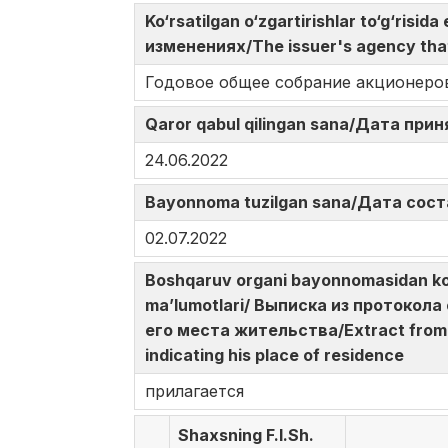
Ko‘rsatilgan o‘zgartirishlar to‘g‘ri
изменениях/The issuer's agency tha
Годовое общее собрание акционеро
Qaror qabul qilingan sana/Дата при
24.06.2022
Bayonnoma tuzilgan sana/Дата сост
02.07.2022
Boshqaruv organi bayonnomasidan ko‘c
ma’lumotlari/ Выписка из протокол
его места жительства/Extract from t
indicating his place of residence
прилагается
Shaxsning F.I.Sh.