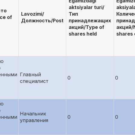
Egamizdagi
Egamiz
aktsiyalar turi/
aksiyala
сто
Lavozimi/
Тип
Количе
ce of
Должность/Post
принадлежащих
прина
акций/Type of
акций/
shares held
shares
по
ю
енными
Главный
0
0
специалист
по
ю
Начальник
енными
0
0
управления