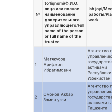
to‘liqnomi/Ф.И.О.
лица или полное
Ish joyi/Ме
№
наименование
работы/Pla
доверительного
work
управляющего/Full
name of the person
or full name of the
trustee
Агентство 
управлени
Матякубов
государств
1
Арифжон
активами
Ибрагимович
Республики
Узбекистан
Агентство 
управлени
Омонов Акбар
2
государств
Замон угли
активами г.
Ташкента