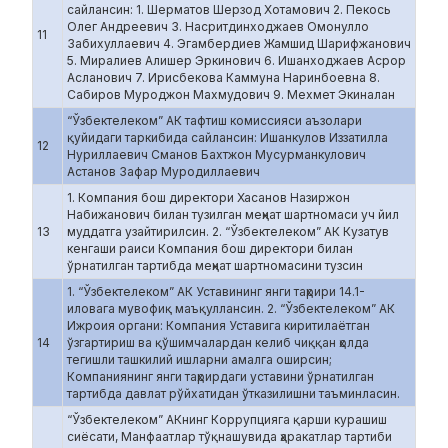
сайлансин: 1. Шерматов Шерзод Хотамович 2. Пекось
Олег Андреевич 3. Насритдинходжаев Омонулло
11
Забихуллаевич 4. Эгамбердиев Жамшид Шарифжанович
5. Миралиев Алишер Эркинович 6. Ишанходжаев Асрор
Асланович 7. Ирисбекова Каммуна Наринбоевна 8.
Сабиров Муроджон Махмудович 9. Мехмет Экиналан
“Ўзбектелеком” АК тафтиш комиссияси аъзолари
қуйидаги таркибида сайлансин: Ишанкулов Иззатилла
12
Нуриллаевич Сманов Бахтжон Мусурманкулович
Астанов Зафар Муродиллаевич
1. Компания бош директори Хасанов Назиржон
Набижанович билан тузилган меҳнат шартномаси уч йил
13
муддатга узайтирилсин. 2. “Ўзбектелеком” АК Кузатув
кенгаши раиси Компания бош директори билан
ўрнатилган тартибда меҳнат шартномасини тузсин
1. “Ўзбектелеком” АК Уставининг янги таҳрири 14.1-
иловага мувофиқ маъқуллансин. 2. “Ўзбектелеком” АК
Ижроия органи: Компания Уставига киритилаётган
14
ўзгартириш ва қўшимчалардан келиб чиққан ҳолда
тегишли ташкилий ишларни амалга оширсин;
Компаниянинг янги таҳрирдаги уставини ўрнатилган
тартибда давлат рўйхатидан ўтказилишни таъминласин.
“Ўзбектелеком” АКнинг Коррупцияга қарши курашиш
сиёсати, Манфаатлар тўқнашувида ҳаракатлар тартиби