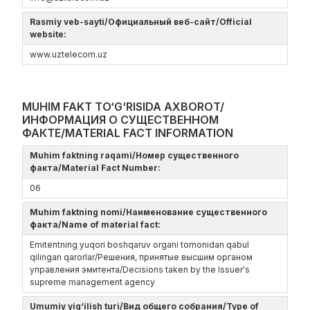
Rasmiy veb-sayti/Официальный веб-сайт/Official
website:
www.uztelecom.uz
MUHIM FAKT TO‘G‘RISIDA AXBOROT/
ИНФОРМАЦИЯ О СУЩЕСТВЕННОМ
ФАКТЕ/MATERIAL FACT INFORMATION
Muhim faktning raqami/Номер существенного
факта/Material Fact Number:
06
Muhim faktning nomi/Наименование существенного
факта/Name of material fact:
Emitentning yuqori boshqaruv organi tomonidan qabul
qilingan qarorlar/Решения, принятые высшим органом
управления эмитента/Decisions taken by the Issuer's
supreme management agency
Umumiy yig‘ilish turi/Вид общего собрания/Type of