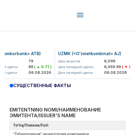
Toggle
navigation
mkorbank> ATB)
UZMK (<O'zmetkombinat> AJ)
79
6,099
Цена закрытия :
89
( ▲ 0.71 )
6,059.99
( ▼ 39.89 )
сделки :
Цена последний сделки :
06.08.2026
06.08.2026
сделки :
Дата последней сделки :
СУЩЕСТВЕННЫЕ ФАКТЫ
EMITENTNING NOMI/НАИМЕНОВАНИЕ
ЭМИТЕНТА/ISSUER'S NAME
To‘liq/Полное/Full:
“Ўзбектелеком” акциядорлик компанияси