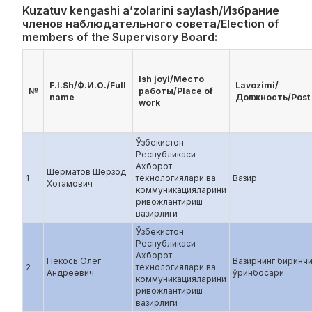
Kuzatuv kengashi a’zolarini saylash/Избрание
членов наблюдательного совета/Election of
members of the Supervisory Board:
Ish joyi/Место
F.I.Sh/Ф.И.О./Full
Lavozimi/
№
работы/Place of
name
Должность/Post
work
Ўзбекистон
Республикаси
Ахборот
Шерматов Шерзод
1
технологиялари ва
Вазир
Хотамович
коммуникацияларини
ривожлантириш
вазирлиги
Ўзбекистон
Республикаси
Ахборот
Пекось Олег
Вазирнинг биринч
2
технологиялари ва
Андреевич
ўринбосари
коммуникацияларини
ривожлантириш
вазирлиги