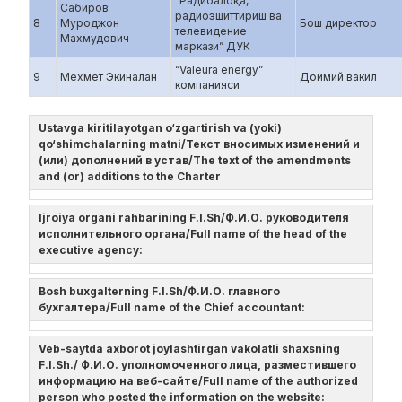
“Радиоалоқа,
Сабиров
радиоэшиттириш ва
8
Муроджон
Бош директор
телевидение
Махмудович
маркази” ДУК
“Valeura energy”
9
Мехмет Экиналан
Доимий вакил
компанияси
Ustavga kiritilayotgan o‘zgartirish va (yoki)
qo‘shimchalarning matni/Текст вносимых изменений и
(или) дополнений в устав/The text of the amendments
and (or) additions to the Charter
Ijroiya organi rahbarining F.I.Sh/Ф.И.О. руководителя
исполнительного органа/Full name of the head of the
executive agency:
Bosh buxgalterning F.I.Sh/Ф.И.О. главного
бухгалтера/Full name of the Chief accountant:
Veb-saytda axborot joylashtirgan vakolatli shaxsning
F.I.Sh./ Ф.И.О. уполномоченного лица, разместившего
информацию на веб-сайте/Full name of the authorized
person who posted the information on the website: