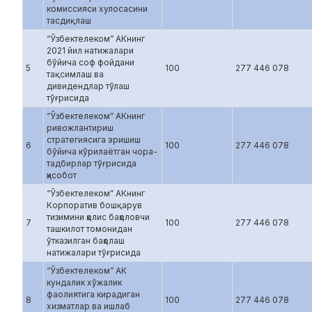
комиссияси хулосасини
тасдиқлаш
“Ўзбектелеком” АКнинг
2021 йил натижалари
бўйича соф фойдани
5
100
277 446 078
тақсимлаш ва
дивидендлар тўлаш
тўғрисида
“Ўзбектелеком” АКнинг
ривожлантириш
стратегиясига эришиш
6
100
277 446 078
бўйича кўрилаётган чора-
тадбирлар тўғрисида
ҳисобот
“Ўзбектелеком” АКнинг
Корпоратив бошқарув
тизимини ҳолис баҳоловчи
7
100
277 446 078
ташкилот томонидан
ўтказилган баҳолаш
натижалари тўғрисида
“Ўзбектелеком” АК
кундалик хўжалик
фаолиятига кирадиган
8
100
277 446 078
хизматлар ва ишлаб