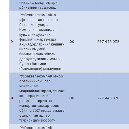
чиқариш маҳсулотлари
рўйхатини тасдиқлаш
“Ўзбектелеком” АКга
аффилланган шахслар
билан келгусида
Компания томонидан
кундалик хўжалик
фаолияти жараёнида
9
100
277 446 078
Акциядорларнинг кейинги
йиллик умумий
йиғилишигача бўлган
даврда тузилиши мумкин
бўлган битимни
(битимларни) маъқуллаш
“Ўзбектелеком” АК Ижро
органининг ишлаб
чиқаришни
маҳаллийлаштириш, саноат
кооперациясини
10
100
277 446 078
ривожлантириш ва
импортни қисқартириш
бўйича 2021 йилда амалга
оширилган ишлар
тўғрисидаги ҳисоботи
“Ўзбектелеком” АК