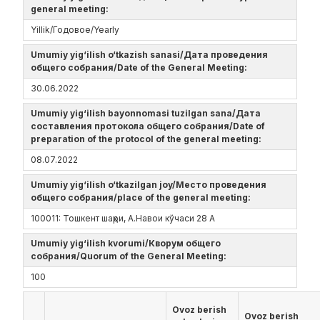
general meeting:
Yillik/Годовое/Yearly
Umumiy yig‘ilish o‘tkazish sanasi/Дата проведения
общего собрания/Date of the General Meeting:
30.06.2022
Umumiy yig‘ilish bayonnomasi tuzilgan sana/Дата
составления протокола общего собрания/Date of
preparation of the protocol of the general meeting:
08.07.2022
Umumiy yig‘ilish o‘tkazilgan joy/Место проведения
общего собрания/place of the general meeting:
100011: Тошкент шаҳри, А.Навои кўчаси 28 А
Umumiy yig‘ilish kvorumi/Кворум общего
собрания/Quorum of the General Meeting:
100
Ovoz berish
Ovoz berish