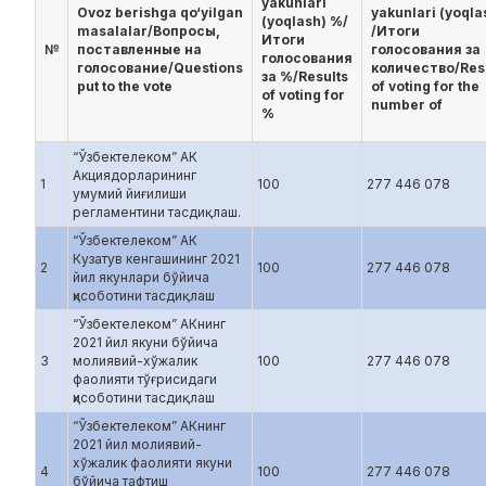
yakunlari
Ovoz berishga qo‘yilgan
yakunlari (yoqla
(yoqlash) %/
masalalar/Вопросы,
/Итоги
Итоги
№
поставленные на
голосования за
голосования
голосование/Questions
количество/Res
за %/Results
put to the vote
of voting for the
of voting for
number of
%
“Ўзбектелеком” АК
Акциядорларининг
1
100
277 446 078
умумий йиғилиши
регламентини тасдиқлаш.
“Ўзбектелеком” АК
Кузатув кенгашининг 2021
2
100
277 446 078
йил якунлари бўйича
ҳисоботини тасдиқлаш
“Ўзбектелеком” АКнинг
2021 йил якуни бўйича
3
молиявий-хўжалик
100
277 446 078
фаолияти тўғрисидаги
ҳисоботини тасдиқлаш
“Ўзбектелеком” АКнинг
2021 йил молиявий-
хўжалик фаолияти якуни
4
100
277 446 078
бўйича тафтиш