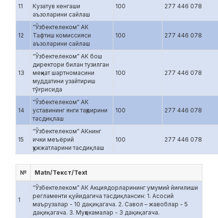
11
Кузатув кенгаши
100
277 446 078
аъзоларини сайлаш
“Ўзбектелеком” АК
12
Тафтиш комиссияси
100
277 446 078
аъзоларини сайлаш
“Ўзбектелеком” АК бош
директори билан тузилган
13
меҳнат шартномасини
100
277 446 078
муддатини узайтириш
тўғрисида
“Ўзбектелеком” АК
14
уставининг янги таҳририни
100
277 446 078
тасдиқлаш
“Ўзбектелеком” АКнинг
15
ички меъёрий
100
277 446 078
ҳужжатларини тасдиқлаш
№
Matn/Текст/Text
“Ўзбектелеком” АК Акциядорларининг умумий йиғилиши
регламенти қуйидагича тасдиқлансин: 1. Асосий
1
маърузалар - 10 дақиқагача. 2. Савол – жавоблар - 5
дақиқагача. 3. Муҳокамалар - 3 дақиқагача.