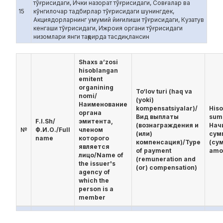
тўғрисидаги, Ички назорат тўғрисидаги, Совғалар ва
15
кўнгилочар тадбирлар тўғрисидаги шунингдек,
Акциядорларнинг умумий йиғилиши тўғрисидаги, Кузатув
кенгаши тўғрисидаги, Ижроия органи тўғрисидаги
низомлари янги таҳрирда тасдиқлансин
Shaxs a’zosi
hisoblangan
emitent
organining
To‘lov turi (haq va
nomi/
(yoki)
Наименование
kompensatsiyalar)/
His
органа
Вид выплаты
sum
F.I.Sh/
эмитента,
(вознаграждения и
Нач
№
Ф.И.О./Full
членом
(или)
сум
name
которого
компенсация)/Type
(су
является
of payment
amo
лицо/Name of
(remuneration and
the issuer's
(or) compensation)
agency of
which the
person is a
member