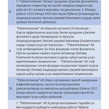
1. “Ўзбектелеком” АКнинг кундалик хўжалик фаолиятига
кирадиган хизматлар ва ишлаб чиқариш маҳсулотлар
рўйхати 8.1-иловага мувофиқ тасдиқлансин. 2. Мазкур
8
рўйхат 2023 йилда 2022 йил якуни бўйича ўтказиладиган
Акциядорларнинг йиллик умумий йиғилишига қадар амал
қилиши белгилаб қўйилсин.
“Ўзбектелеком” АК Ижроия органига (Н.Хасанов): -
барча аффилланган шахслар билан кундалик хўжалик
фолиятига доир битимларни то келгуси
Акциядорларнинг йиллик умумий йиғилиши ўтказилгунига
қадар тузишга рухсат берилсин; - “Ўзбектелеком” АК
соф активларининг ўн беш фоизидан эллик фоизигача
9
бўлган қисмини ташкил этувчи битимлар (битим)
Компания Кузатув кенгашига қарор қабул қилиш учун
киритилишини таъминласин. - “Ўзбектелеком” АК соф
активларининг эллик фоиздан юқорисини ташкил этувчи
битимлар (битим) Акциядорларнинг умумий йиғилишига
қарор қабул қилиш учун киритилишини таъминласин.
“Ўзбектелеком” АК Ижро органининг ишлаб чиқаришни
маҳаллийлаштириш, саноат кооперациясини
10
ривожлантириш ва импортни қисқартириш бўйича 2021
йилда амалга оширилган ишлар тўғрисидаги ҳисоботи
маълумот учун қабул қилинсин
1. “Ўзбектелеком” АК Кузатув кенгашининг таркиби уч
йил муддатга қуйидаги номзодлар рўйхат бўйича