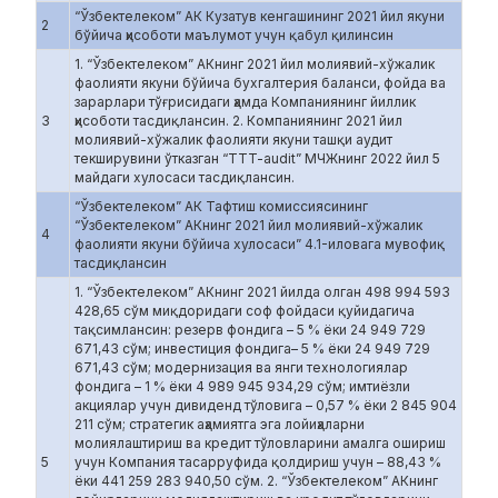
“Ўзбектелеком” АК Кузатув кенгашининг 2021 йил якуни
2
бўйича ҳисоботи маълумот учун қабул қилинсин
1. “Ўзбектелеком” АКнинг 2021 йил молиявий-хўжалик
фаолияти якуни бўйича бухгалтерия баланси, фойда ва
зарарлари тўғрисидаги ҳамда Компаниянинг йиллик
3
ҳисоботи тасдиқлансин. 2. Компаниянинг 2021 йил
молиявий-хўжалик фаолияти якуни ташқи аудит
текширувини ўтказган “TTT-audit” МЧЖнинг 2022 йил 5
майдаги хулосаси тасдиқлансин.
“Ўзбектелеком” АК Тафтиш комиссиясининг
“Ўзбектелеком” АКнинг 2021 йил молиявий-хўжалик
4
фаолияти якуни бўйича хулосаси” 4.1-иловага мувофиқ
тасдиқлансин
1. “Ўзбектелеком” АКнинг 2021 йилда олган 498 994 593
428,65 сўм миқдоридаги соф фойдаси қуйидагича
тақсимлансин: резерв фондига – 5 % ёки 24 949 729
671,43 сўм; инвестиция фондига– 5 % ёки 24 949 729
671,43 сўм; модернизация ва янги технологиялар
фондига – 1 % ёки 4 989 945 934,29 сўм; имтиёзли
акциялар учун дивиденд тўловига – 0,57 % ёки 2 845 904
211 сўм; стратегик аҳамиятга эга лойиҳаларни
молиялаштириш ва кредит тўловларини амалга ошириш
5
учун Компания тасарруфида қолдириш учун – 88,43 %
ёки 441 259 283 940,50 сўм. 2. “Ўзбектелеком” АКнинг