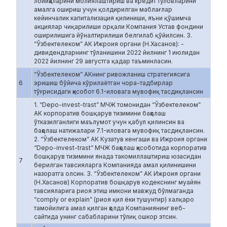
лойиҳаларини молиялаштириш ва кредит тўловларини
амалга ошириш учун қолдирилган маблағлар
кейинчалик капитализация қилиниши, яъни қўшимча
акциялар чиқарилиши орқали Компания Устав фондини
оширилишига йўналтирилиши белгилаб қўйилсин. 3.
“Ўзбектелеком” АК Ижроия органи (Н.Хасанов): -
дивидендларнинг тўланишини 2022 йилнинг 1 июлидан
2022 йилнинг 29 августга қадар таъминласин.
“Ўзбектелеком” АКнинг ривожланиш стратегиясига
6
эришиш бўйича кўрилаётган чора-тадбирлар
тўғрисидаги ҳисобот 6.1-иловага мувофиқ тасдиқлансин
1. “Depo-invest-trast” МЧЖ томонидан “Ўзбектелеком”
АК корпоратив бошқарув тизимини баҳолаш
ўтказилганлиги маълумот учун қабул қилинсин ва
баҳолаш натижалари 7.1-иловага мувофиқ тасдиқлансин.
2. “Ўзбектелеком” АК Кузатув кенгаши ва Ижроия органи
“Depo-invest-trast” МЧЖ баҳолаш ҳисоботида корпоратив
бошқарув тизимини янада такомиллаштириш юзасидан
7
берилган тавсияларга Компанияда амал қилинишини
назоратга олсин. 3. “Ўзбектелеком” АК Ижроия органи
(Н.Хасанов) Корпоратив бошқарув кодекснинг муайян
тавсияларига риоя этиш имкони мавжуд бўлмаганда
“comply or explain” (риоя қил ёки тушунтир) халқаро
тамойилига амал қилган ҳолда Компаниянинг веб-
сайтида унинг сабабларини тўлиқ ошкор этсин.