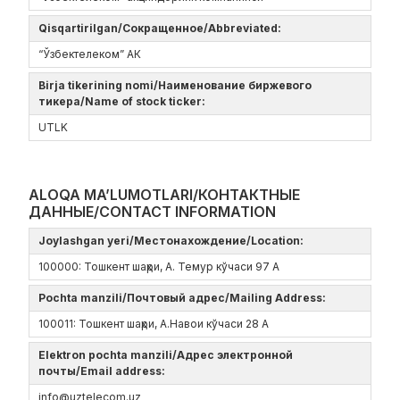
Qisqartirilgan/Сокращенное/Abbreviated:
“Ўзбектелеком” АК
Birja tikerining nomi/Наименование биржевого
тикера/Name of stock ticker:
UTLK
ALOQA MA’LUMOTLARI/КОНТАКТНЫЕ
ДАННЫЕ/CONTACT INFORMATION
Joylashgan yeri/Местонахождение/Location:
100000: Тошкент шаҳри, А. Темур кўчаси 97 А
Pochta manzili/Почтовый адрес/Mailing Address:
100011: Тошкент шаҳри, А.Навои кўчаси 28 А
Elektron pochta manzili/Адрес электронной
почты/Email address:
info@uztelecom.uz