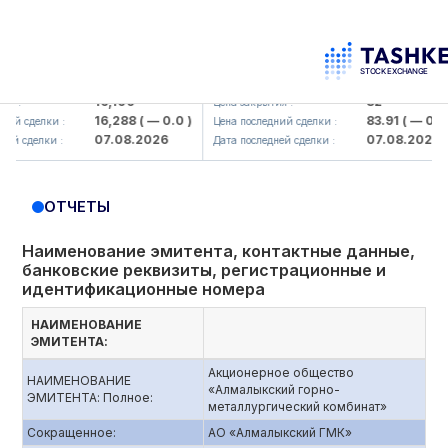
lmaliq KMK> AJ)
KFSK (<Kafolat sug'urta kompaniya
16,100
82
 :
Цена закрытия :
16,288
( — 0.0 )
83.91
( — 0.0 )
й сделки :
Цена последний сделки :
07.08.2026
07.08.2026
й сделки :
Дата последней сделки :
ОТЧЕТЫ
Наименование эмитента, контактные данные,
банковские реквизиты, регистрационные и
идентификационные номера
НАИМЕНОВАНИЕ
ЭМИТЕНТА:
Акционерное общество
НАИМЕНОВАНИЕ
«Алмалыкский горно-
ЭМИТЕНТА: Полное:
металлургический комбинат»
Сокращенное:
АО «Алмалыкский ГМК»