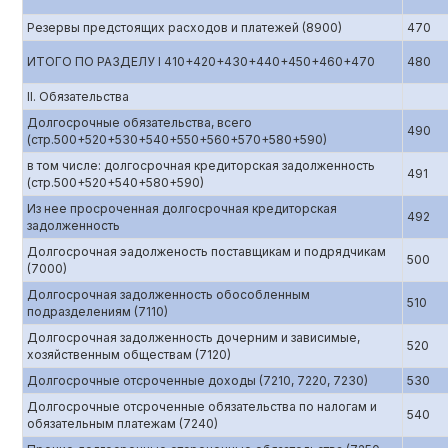
Резервы предстоящих расходов и платежей (8900)
470
ИТОГО ПО РАЗДЕЛУ I 410+420+430+440+450+460+470
480
II. Обязательства
Долгосрочные обязательства, всего
490
(стр.500+520+530+540+550+560+570+580+590)
в том числе: долгосрочная кредиторская задолженность
491
(стр.500+520+540+580+590)
Из нее просроченная долгосрочная кредиторская
492
задолженность
Долгосрочная эадолженость поставщикам и подрядчикам
500
(7000)
Долгосрочная задолженность обособленным
510
подразделениям (7110)
Долгосрочная задолженность дочерним и зависимые,
520
хозяйственным обществам (7120)
Долгосрочные отсроченные доходы (7210, 7220, 7230)
530
Долгосрочные отсроченные обязательства по налогам и
540
обязательным платежам (7240)