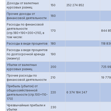
Доходы от валютных
150
252 274 852
курсовых разниц
Прочие доходы от
160
финансовой деятельности
Расходы по финансовой
деятельности
170
844 8
(стр.180+190+200+210), в
том числе:
Расходы в виде процентов
180
118 83
Расходы а виде процентов
по долгосрочной аренда
190
(лизингу)
Убытки от валютных
200
725 9
курсовых разниц
Прочие расходы по
210
19 779
финансовой деятельности
Прибыль (убыток) от
общехозяйственной
220
6 374 184 247
деятельности (стр.100+110-
170)
Чрезвычайные прибыли и
230
убытки