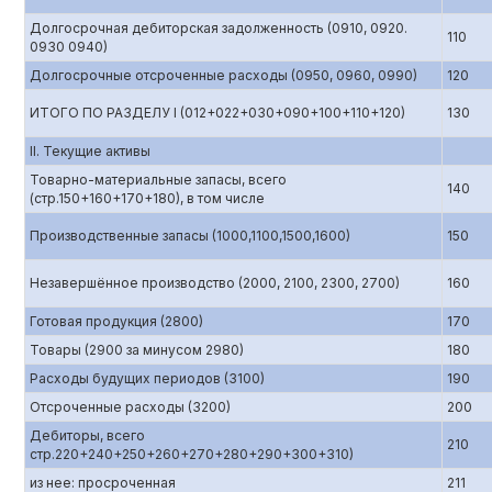
Долгосрочная дебиторская задолженность (0910, 0920.
110
0930 0940)
Долгосрочные отсроченные расходы (0950, 0960, 0990)
120
ИТОГО ПО РАЗДЕЛУ I (012+022+030+090+100+110+120)
130
II. Текущие активы
Товарно-материальные запасы, всего
140
(стр.150+160+170+180), в том числе
Производственные запасы (1000,1100,1500,1600)
150
Незавершённое производство (2000, 2100, 2300, 2700)
160
Готовая продукция (2800)
170
Товары (2900 за минусом 2980)
180
Расходы будущих периодов (3100)
190
Отсроченные расходы (3200)
200
Дебиторы, всего
210
стр.220+240+250+260+270+280+290+300+310)
из нее: просроченная
211