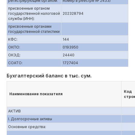
регистрирующим органом:
номер в реестре № 2433)
присвоенные органом
государственной налоговой
202328794
службы (ИНН):
присвоенные органами
государственной статистики
КФС:
144
ОКПО:
0193950
ОКЭД:
24440
СОАТО:
1727404
Бухгалтерский баланс в тыс. сум.
Код
Наименование показателя
стро
АКТИВ
I. Долгосрочные активы
Основные средства: