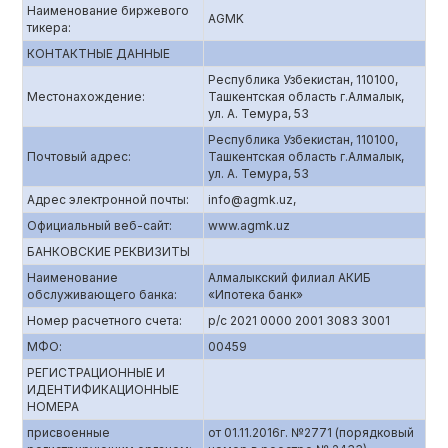
Наименование биржевого
AGMK
тикера:
КОНТАКТНЫЕ ДАННЫЕ
Республика Узбекистан, 110100,
Местонахождение:
Ташкентская область г.Алмалык,
ул. А. Темура, 53
Республика Узбекистан, 110100,
Почтовый адрес:
Ташкентская область г.Алмалык,
ул. А. Темура, 53
Адрес электронной почты:
info@agmk.uz,
Официальный веб-сайт:
www.agmk.uz
БАНКОВСКИЕ РЕКВИЗИТЫ
Наименование
Алмалыкский филиал АКИБ
обслуживающего банка:
«Ипотека банк»
Номер расчетного счета:
р/с 2021 0000 2001 3083 3001
МФО:
00459
РЕГИСТРАЦИОННЫЕ И
ИДЕНТИФИКАЦИОННЫЕ
НОМЕРА
присвоенные
от 01.11.2016г. №2771 (порядковый