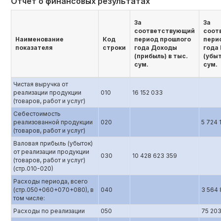
Отчет о финансовых результатах
За
За
соответствующий
соот
Наименование
Код
период прошлого
пери
показателя
строки
года Доходы
года
(прибыль) в тыс.
(убыт
сум.
сум.
Чистая выручка от
реализации продукции
010
16 152 033
(товаров, работ и услуг)
Себестоимость
реализованной продукции
020
5 724 
(товаров, работ и услуг)
Валовая прибыль (убыток)
от реализации продукции
030
10 428 623 359
(товаров, работ и услуг)
(стр.010-020)
Расходы периода, всего
(стр.050+060+070+080), в
040
3 564
том числе:
Расходы по реализации
050
75 20