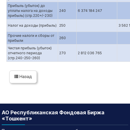
Прибыль (убыток) до
уплаты налога на доходы
240
6 374 184 247
прибыль) (стр.220+/-230)
Налог на доходы (прибыль)
250
3 562 
Прочие налоги и сборы от
260
прибыли
Чистая прибыль (убыток)
отчетного периода
270
2 812 036 765
(стр.240-250-260)
Назад
АО Республиканская Фондовая Биржа
«Тошкент»