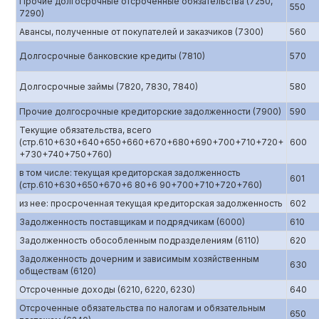
Прочие долгосрочные отсроченные обязательства (7250,
550
7290)
Авансы, полученные от покупателей и заказчиков (7300)
560
Долгосрочные банковские кредиты (7810)
570
Долгосрочные займы (7820, 7830, 7840)
580
Прочие долгосрочные кредиторские задолженности (7900)
590
Текущие обязательства, всего
(стр.610+630+640+650+660+670+680+690+700+710+720+
600
+730+740+750+760)
в том числе: текущая кредиторская задолженность
601
(стр.610+630+650+670+6 80+6 90+700+710+720+760)
из нее: просроченная текущая кредиторская задолженность
602
Задолженность поставщикам и подрядчикам (6000)
610
Задолженность обособленным подразделениям (6110)
620
Задолженность дочерним и зависимым хозяйственным
630
обществам (6120)
Отсроченные доходы (6210, 6220, 6230)
640
Отсроченные обязательства по налогам и обязательным
650