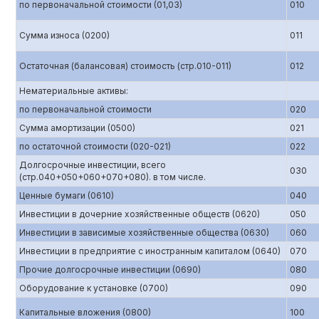
по первоначальной стоимости (01,03)
010
Сумма износа (0200)
011
Остаточная (балансовая) стоимость (стр.010-011)
012
Нематериальные активы:
по первоначальной стоимости
020
Сумма амортизации (0500)
021
по остаточной стоимости (020-021)
022
Долгосрочные инвестиции, всего
030
(стр.040+050+060+070+080). в том числе.
Ценные бумаги (0610)
040
Инвестиции в дочерние хозяйственные обществ (0620)
050
Инвестиции в зависимые хозяйственные общества (0630)
060
Инвестиции в предприятие с иностранным капиталом (0640)
070
Прочие долгосрочные инвестиции (0690)
080
Оборудование к установке (0700)
090
Капитальные вложения (0800)
100