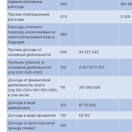
Административные
060
184 4
расходы
Прочие операционные
070
3 305 
расходы
Расходы отчетного
периода, исключаемые из
080
налогооблагаемой базы в
будущем
Прочие доходы от
090
94 227 042
основной деятельности
Прибыль (убыток) от
основной деятельности
100
6 957 973 757
(стр.0З0-040+090)
Доходы от финансовой
деятельности, всего
110
261 060 506
(стр.120+130+140+150+160),
в том числе:
Доходы в виде
120
8 731 502
дивидендов
Доходы в виде процентов
130
54 152
Доходы от долгосрочной
140
аренда (лизинг)