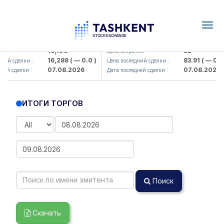
Togg
navig
<Olmaliq KMK> AJ)
KFSK (<Kafolat sug'urta kompani
16,100
82
ия :
Цена закрытия :
16,288
( — 0.0 )
83.91
( — 0.0 
ний сделки :
Цена последний сделки :
07.08.2026
07.08.2026
ней сделки :
Дата последней сделки :
ИТОГИ ТОРГОВ
Поиск
Скачать