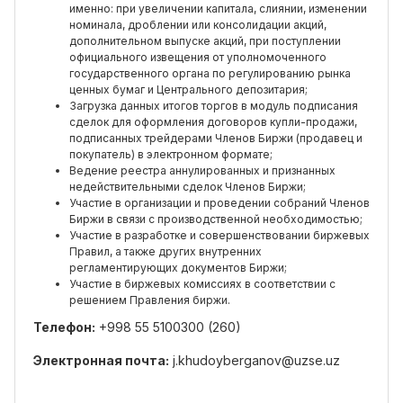
именно: при увеличении капитала, слиянии, изменении
номинала, дроблении или консолидации акций,
дополнительном выпуске акций, при поступлении
официального извещения от уполномоченного
государственного органа по регулированию рынка
ценных бумаг и Центрального депозитария;
Загрузка данных итогов торгов в модуль подписания
сделок для оформления договоров купли-продажи,
подписанных трейдерами Членов Биржи (продавец и
покупатель) в электронном формате;
Ведение реестра аннулированных и признанных
недействительными сделок Членов Биржи;
Участие в организации и проведении собраний Членов
Биржи в связи с производственной необходимостью;
Участие в разработке и совершенствовании биржевых
Правил, а также других внутренних
регламентирующих документов Биржи;
Участие в биржевых комиссиях в соответствии с
решением Правления биржи.
Телефон:
+998 55 5100300 (260)
Электронная почта:
j.khudoyberganov@uzse.uz