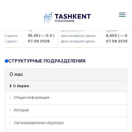
Togg
navig
Hamkorbank> ATB)
UZMK (<O'zmetkombinat> AJ)
79
6,099
я :
Цена закрытия :
95.49
( — 0.0 )
6,400
( — 0.0 )
ий сделки :
Цена последний сделки :
07.08.2026
07.08.2026
ей сделки :
Дата последней сделки :
СТРУКТУРНЫЕ ПОДРАЗДЕЛЕНИЯ
О нас
О бирже
Общая информация
История
Организационная структура