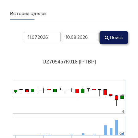
История сделок
Поиск
UZ705457K018 [IPTBP]
8
6
0M