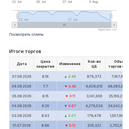
13. Jul
20. Jul
27. Jul
3. Aug
13. Jul
27. Jul
Highcharts.com
Посмотреть сплиты
Итоги торгов
Цена
Кол-во
Объём
Дата
Изменение
закрытия
ЦБ
торгов (UZ
07.08.2026
8.16
▲ 0.46
876,372
7,167,180.
06.08.2026
7.7
▼ 0.45
6,609,615
48,083,583
05.08.2026
8.15
▼ 0.11
3,141,306
25,159,226.
04.08.2026
8.26
▼ 0.67
4,276,534
34,542,049
03.08.2026
8.93
▲ 0.07
178,478
1,557,964.
31.07.2026
8.86
▼ 0.12
326,322
2,752,510.