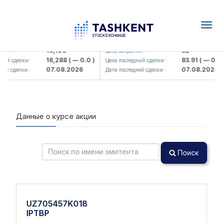
Togg
navig
Olmaliq KMK> AJ)
KFSK (<Kafolat sug'urta kompaniy
16,100
82
я :
Цена закрытия :
16,288
( — 0.0 )
83.91
( — 0.0 )
ий сделки :
Цена последний сделки :
07.08.2026
07.08.2026
й сделки :
Дата последней сделки :
Данные о курсе акции
Поиск
UZ705457K018
IPTBP