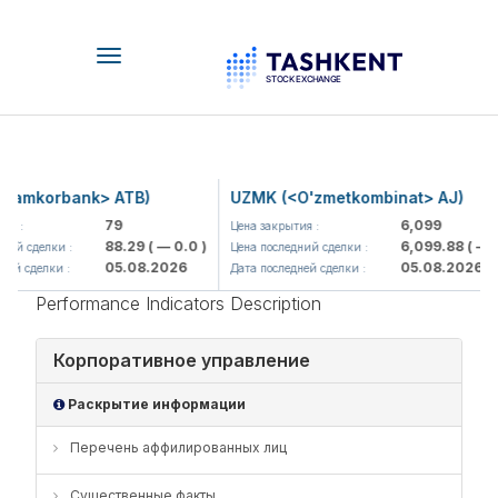
Toggle
navigation
Hamkorbank> ATB)
UZMK (<O'zmetkombinat> AJ)
79
6,099
я :
Цена закрытия :
88.29
( — 0.0 )
6,099.88
( — 0
ий сделки :
Цена последний сделки :
05.08.2026
05.08.2026
ей сделки :
Дата последней сделки :
Performance Indicators Description
Корпоративное управление
Раскрытие информации
Перечень аффилированных лиц
Существенные факты