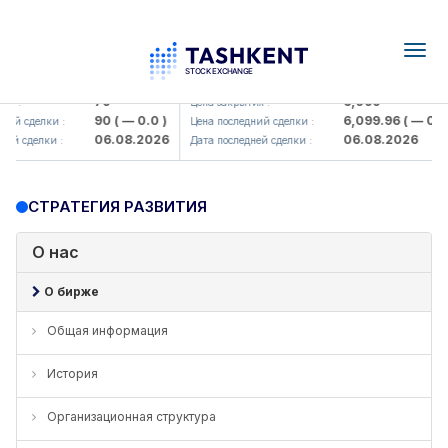
Togg
navig
orbank> ATB)
UZMK (<O'zmetkombinat> AJ)
U
79
6,099
Цена закрытия :
Ц
90
( — 0.0 )
6,099.96
( — 0.0 )
лки :
Цена последний сделки :
Ц
06.08.2026
06.08.2026
лки :
Дата последней сделки :
Д
СТРАТЕГИЯ РАЗВИТИЯ
О нас
О бирже
Общая информация
История
Организационная структура