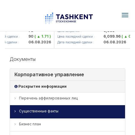
Togg
navig
amkorbank> ATB)
UZMK (<O'zmetkombinat> AJ)
79
6,099
я :
Цена закрытия :
90
( ▲ 1.71 )
6,099.96
( ▲ 0.08 
ий сделки :
Цена последний сделки :
06.08.2026
06.08.2026
й сделки :
Дата последней сделки :
Документы
Корпоративное управление
Раскрытие информации
Перечень аффилированных лиц
Существенные факты
Бизнес план