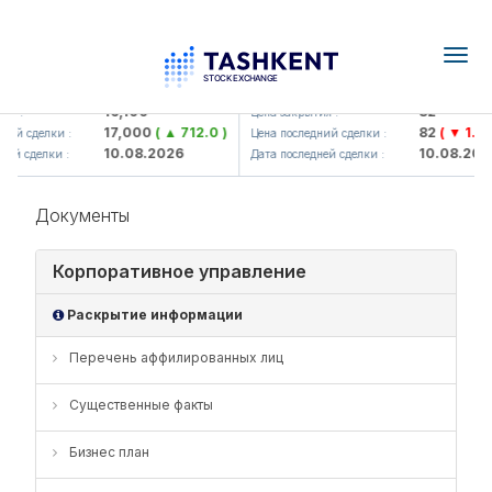
Togg
navig
Olmaliq KMK> AJ)
KFSK (<Kafolat sug'urta kompan
16,100
82
я :
Цена закрытия :
17,000
( ▲ 712.0 )
82
( ▼ 1.91 
ий сделки :
Цена последний сделки :
10.08.2026
10.08.2026
ей сделки :
Дата последней сделки :
Документы
Корпоративное управление
Раскрытие информации
Перечень аффилированных лиц
Существенные факты
Бизнес план