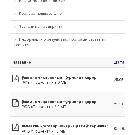
Распределение прибыли
Корпоративные закупки
Зависимые предприятия
Информация о результатах программ стратегии
развития
Название
Дата
Қўшимча чиқарилиши тўғрисида қарор
25.05.2026
РФБ «Тошкент» • 3.9 МБ
Қўшимча чиқарилиши тўғрисида қарор
23.10.2024
РФБ «Тошкент» • 2.0 МБ
Қимматли қоғозлар чиқаришдаги ўзгаришлар
05.08.2024
РФБ «Тошкент» • 1.2 МБ