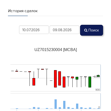
История сделок
Поиск
UZ7015230004 [MCBA]
1000
900
0