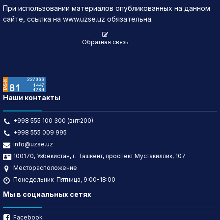
При использовании материалов опубликованных на данном
13.07.2026
1,050
▼ 2.98
36
38,017.94
сайте, ссылка на www.uzse.uz обязательна.
10.07.2026
1,052.98
▲ 91.74
7
7,370.92
Обратная связь
Наши контакты
+998 555 100 300 (внт:200)
+998 555 009 995
info@uzse.uz
100170, Узбекистан, г. Ташкент, проспект Мустакиллик, 107
Месторасположение
Понедельник-Пятница, 9:00-18:00
Мы в социальных сетях
Facebook