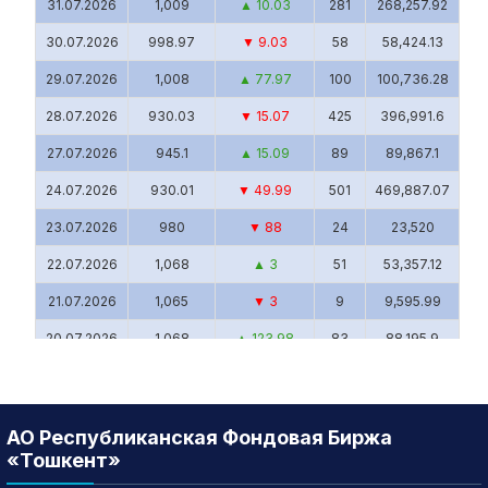
31.07.2026
1,009
▲ 10.03
281
268,257.92
30.07.2026
998.97
▼ 9.03
58
58,424.13
29.07.2026
1,008
▲ 77.97
100
100,736.28
28.07.2026
930.03
▼ 15.07
425
396,991.6
27.07.2026
945.1
▲ 15.09
89
89,867.1
24.07.2026
930.01
▼ 49.99
501
469,887.07
23.07.2026
980
▼ 88
24
23,520
22.07.2026
1,068
▲ 3
51
53,357.12
21.07.2026
1,065
▼ 3
9
9,595.99
20.07.2026
1,068
▲ 123.98
83
88,195.9
17.07.2026
944.02
▼ 100.98
99
103,223.04
16.07.2026
1,045
▼ 3
25
25,095
АО Республиканская Фондовая Биржа
15.07.2026
1,048
▼ 2
2
2,096
«Тошкент»
14.07.2026
1,050
0
1
1,050