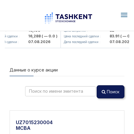
Togg
navig
<Olmaliq KMK> AJ)
KFSK (<Kafolat sug'urta kompaniy
16,100
82
я :
Цена закрытия :
16,288
( — 0.0 )
83.91
( — 0.0 
ний сделки :
Цена последний сделки :
07.08.2026
07.08.2026
ей сделки :
Дата последней сделки :
Данные о курсе акции
Поиск
UZ7015230004
MCBA