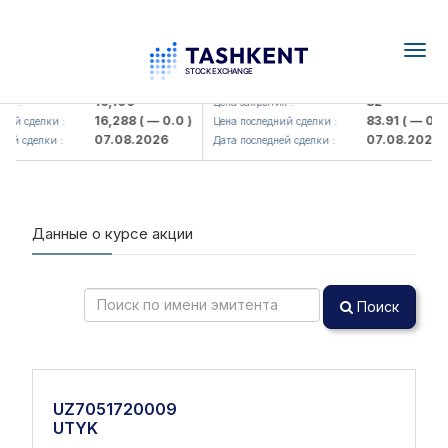
Togg
navig
Olmaliq KMK> AJ)
KFSK (<Kafolat sug'urta kompaniy
16,100
82
я :
Цена закрытия :
16,288
( — 0.0 )
83.91
( — 0.0 )
ий сделки :
Цена последний сделки :
07.08.2026
07.08.2026
ей сделки :
Дата последней сделки :
Данные о курсе акции
Поиск
UZ7051720009
UTYK