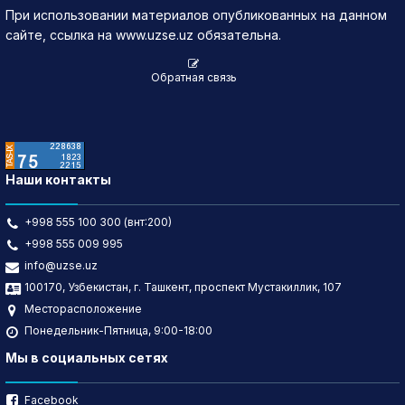
При использовании материалов опубликованных на данном
13.07.2026
400,000
0
1
400,000
сайте, ссылка на www.uzse.uz обязательна.
Обратная связь
Наши контакты
+998 555 100 300 (внт:200)
+998 555 009 995
info@uzse.uz
100170, Узбекистан, г. Ташкент, проспект Мустакиллик, 107
Месторасположение
Понедельник-Пятница, 9:00-18:00
Мы в социальных сетях
Facebook