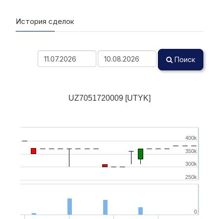
История сделок
Поиск
UZ7051720009 [UTYK]
400k
350k
300k
250k
0