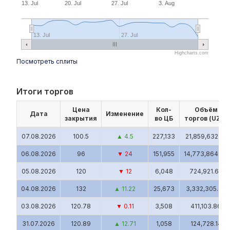
13. Jul
20. Jul
27. Jul
3. Aug
13. Jul
27. Jul
Highcharts.com
Посмотреть сплиты
Итоги торгов
Цена
Кол-
Объём
Дата
Изменение
закрытия
во ЦБ
торгов (UZS)
07.08.2026
100.5
▲ 4.5
227,133
21,859,632.81
06.08.2026
96
▼ 24
151,955
14,773,864.69
05.08.2026
120
▼ 12
6,048
724,921.62
04.08.2026
132
▲ 11.22
25,673
3,332,305.23
03.08.2026
120.78
▼ 0.11
3,508
411,103.86
31.07.2026
120.89
▲ 12.71
1,058
124,728.14