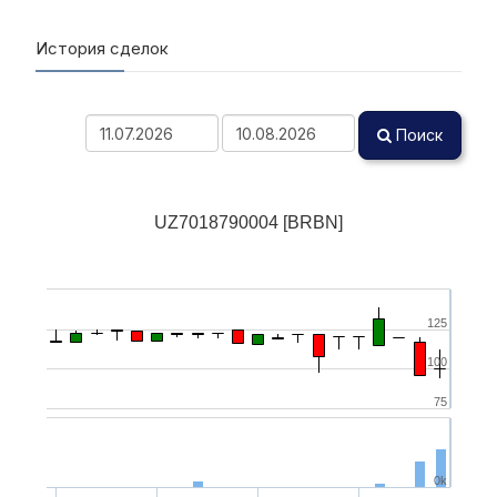
История сделок
Поиск
UZ7018790004 [BRBN]
125
100
75
0k