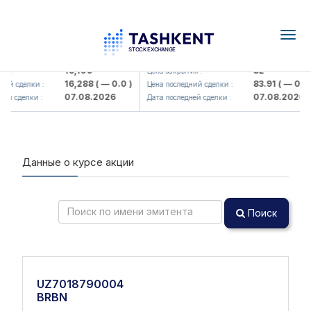
Togg
navig
Olmaliq KMK> AJ)
KFSK (<Kafolat sug'urta kompaniy
16,100
82
я :
Цена закрытия :
16,288
( — 0.0 )
83.91
( — 0.0 )
ий сделки :
Цена последний сделки :
07.08.2026
07.08.2026
й сделки :
Дата последней сделки :
Данные о курсе акции
Поиск
UZ7018790004
BRBN