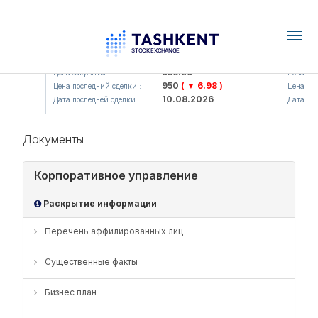
Togg
navig
si> AJ)
KFSKP (<Kafolat sug'urta kompaniyasi> AJ)
AGBA (
936.99
Цена закрытия :
Цена закр
950
( ▼ 6.98 )
Цена последний сделки :
Цена посл
10.08.2026
Дата последней сделки :
Дата посл
Документы
Корпоративное управление
Раскрытие информации
Перечень аффилированных лиц
Существенные факты
Бизнес план