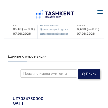
Togg
navig
rbank> ATB)
UZMK (<O'zmetkombinat> AJ)
UZ
79
6,099
Цена закрытия :
Цена
95.49
( — 0.0 )
6,400
( — 0.0 )
и :
Цена последний сделки :
Цена
07.08.2026
07.08.2026
и :
Дата последней сделки :
Дата
Данные о курсе акции
Поиск
UZ7034730000
QATT