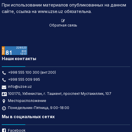
При использовании материалов опубликованных на данном
13.07.2026
258.02
▼ 1.57
689
178,999.02
сайте, ссылка на www.uzse.uz обязательна.
10.07.2026
259.59
▲ 0.59
4,261
1,107,469.71
Обратная связь
Наши контакты
+998 555 100 300 (внт:200)
+998 555 009 995
info@uzse.uz
100170, Узбекистан, г. Ташкент, проспект Мустакиллик, 107
Месторасположение
Понедельник-Пятница, 9:00-18:00
Мы в социальных сетях
Facebook