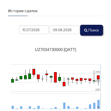
История сделок
Поиск
UZ7034730000 [QATT]
275
250
225
0k