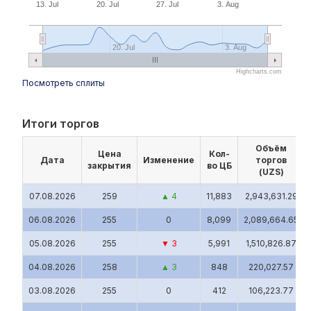
13. Jul
20. Jul
27. Jul
3. Aug
20. Jul
3. Aug
Highcharts.com
Посмотреть сплиты
Итоги торгов
Объём
Цена
Кол-
Дата
Изменение
торгов
закрытия
во ЦБ
(UZS)
07.08.2026
259
▲ 4
11,883
2,943,631.29
06.08.2026
255
0
8,099
2,089,664.65
05.08.2026
255
▼ 3
5,991
1,510,826.87
04.08.2026
258
▲ 3
848
220,027.57
03.08.2026
255
0
412
106,223.77